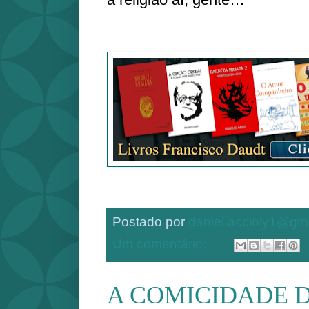
Postado por
daniel.accioly1@gm
Um comentário:
A COMICIDADE 