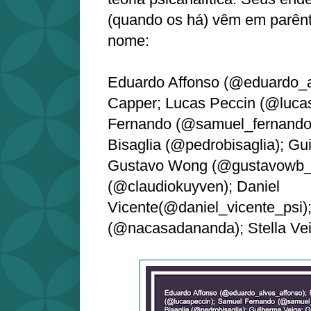
(quando os há) vêm em parênt
nome:
Eduardo Affonso (@eduardo_a
Capper; Lucas Peccin (@luca
Fernando (@samuel_fernando
Bisaglia (@pedrobisaglia); Gu
Gustavo Wong (@gustavowb_)
(@claudiokuyven); Daniel
Vicente(@daniel_vicente_psi)
(@nacasadananda); Stella Ve