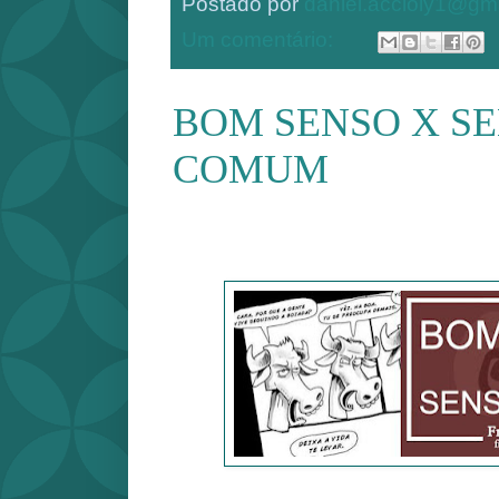
Postado por
daniel.accioly1@gm
Um comentário:
BOM SENSO X S
COMUM