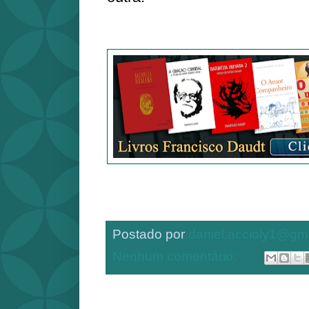
Postado por
daniel.accioly1@gm
Nenhum comentário: