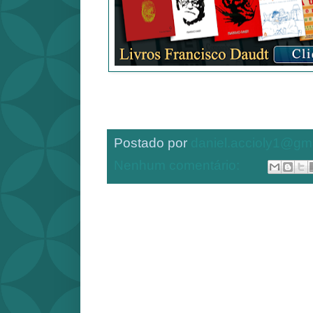
Postado por
daniel.accioly1@gm
Nenhum comentário: