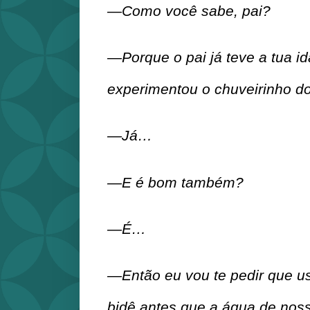
—Como você sabe, pai?
—Porque o pai já teve a tua id
experimentou o chuveirinho d
—Já…
—E é bom também?
—É…
—Então eu vou te pedir que us
bidê antes que a água de noss