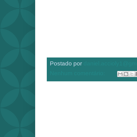
Postado por
daniel.accioly1@gm
Nenhum comentário: