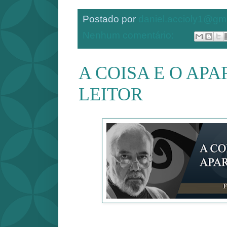
Postado por
daniel.accioly1@gm
Nenhum comentário:
A COISA E O AP
LEITOR