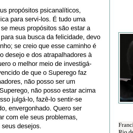
s propósitos psicanalíticos,
ica para servi-los. É tudo uma
 se meus propósitos são estar a
Francisc
e para sua busca da felicidade, devo
inho; se creio que esse caminho é
o desejo e dos atrapalhadores à
uero o melhor meio de investigá-
nvencido de que o Superego faz
lhadores, não posso ser um
 Superego, não posso estar acima
sso julgá-lo, fazê-lo sentir-se
do, envergonhado. Quero ser
har com ele seus problemas,
SOBRE 
Franc
 seus desejos.
Rio d