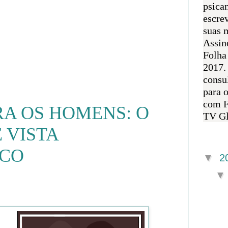
psican
escre
suas m
Assin
Folha
2017.
consul
para 
com F
RA OS HOMENS: O
TV Gl
 VISTA
Arquivo 
CO
▼
2