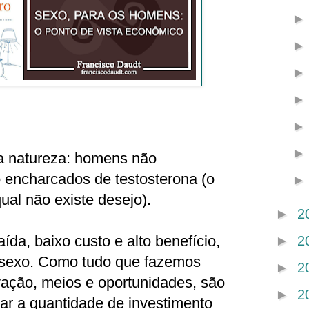
a natureza: homens não
 encharcados de testosterona (o
al não existe desejo).
►
2
aída, baixo custo e alto benefício,
►
2
o sexo. Como tudo que fazemos
►
2
ação, meios e oportunidades, são
►
2
ar a quantidade de investimento