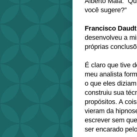
Alberto Maia: “Que
você sugere?”
Francisco Daudt
desenvolveu a min
próprias conclusõ
É claro que tive 
meu analista forma
o que eles diziam
construiu sua té
propósitos. A cois
vieram da hipnose
escrever sem que 
ser encarado pelo