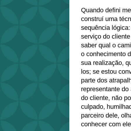
Quando defini meu
construí uma técn
sequência lógica:
serviço do client
saber qual o cam
o conhecimento d
sua realização, q
los; se estou co
parte dos atrapa
representante do
do cliente, não po
culpado, humilha
parceiro dele, ol
conhecer com ele