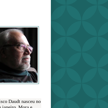
o Daudt
O AUTOR
isco Daudt nasceu no
e janeiro. Mora e