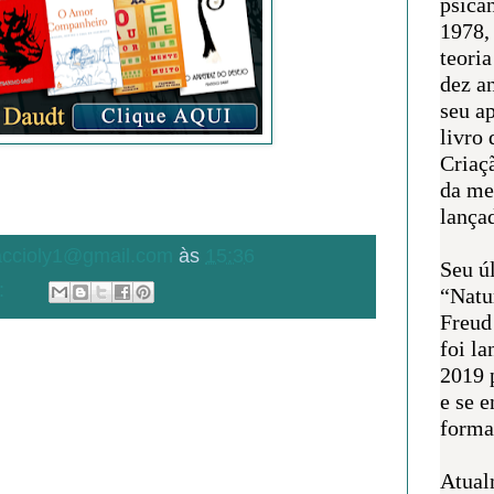
psican
1978,
teoria
dez a
seu a
livro 
Criaçã
da me
lança
.accioly1@gmail.com
às
15:36
Seu úl
:
“Natu
Freud
foi l
2019 
e se 
forma 
Atual