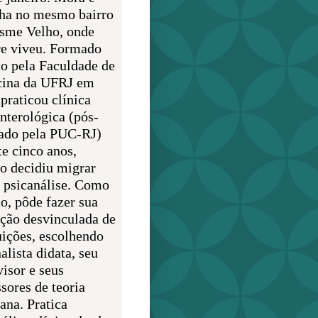
lha no mesmo bairro
sme Velho, onde
e viveu. Formado
o pela Faculdade de
ina da UFRJ em
praticou clínica
enterológica (pós-
ado pela PUC-RJ)
te cinco anos,
o decidiu migrar
a psicanálise. Como
o, pôde fazer sua
ção desvinculada de
uições, escolhendo
alista didata, seu
visor e seus
sores de teoria
ana. Pratica