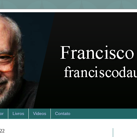
or
Livros
Videos
Contato
022