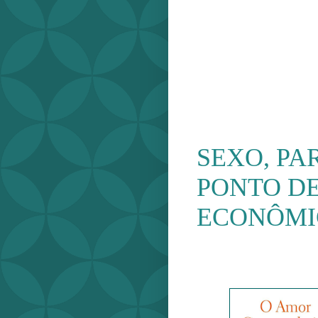
SEXO, PA
PONTO DE
ECONÔMI