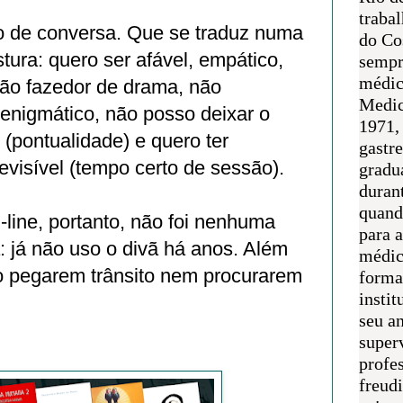
traba
 de conversa. Que se traduz numa
do Co
tura: quero ser afável, empático,
sempr
médic
ão fazedor de drama, não
Medic
enigmático, não posso deixar o
1971, 
 (pontualidade) e quero ter
gastr
revisível (tempo certo de sessão).
gradu
duran
quand
line, portanto, não foi nenhuma
para 
 já não uso o divã há anos. Além
médic
ão pegarem trânsito nem procurarem
forma
instit
seu an
super
profes
freudi