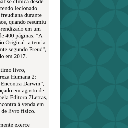
álise clínica desde
 tendo lecionado
 freudiana durante
nos, quando resumiu
prendizado em um
de 400 páginas, "A
o Original: a teoria
nte segundo Freud",
do em 2017.
timo livro,
reza Humana 2:
 Encontra Darwin”,
ançado em agosto de
pela Editora 7Letras,
encontra à venda em
de livro físico.
mente exerce