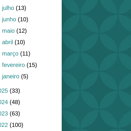
►
julho
(13)
►
junho
(10)
►
maio
(12)
►
abril
(10)
►
março
(11)
►
fevereiro
(15)
►
janeiro
(5)
025
(33)
024
(48)
023
(63)
022
(100)