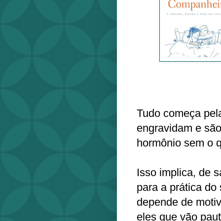
Tudo começa pel
engravidam e são
hormônio sem o qu
Isso implica, de s
para a prática d
depende de motiv
eles que vão paut