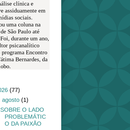
álise clínica e
ve assiduamente em
ídias sociais.
ou uma coluna na
 de São Paulo até
 Foi, durante um ano,
tor psicanalítico
o programa Encontro
átima Bernardes, da
obo.
do blog
026
(77)
▼
agosto
(1)
SOBRE O LADO
PROBLEMÁTIC
O DA PAIXÃO