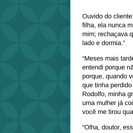
Ouvido do client
filha, ela nunca
mim; rechaçava q
lado e dormia.”
“Meses mais tarde
entendi porque n
porque, quando v
que tinha perdido
Rodolfo, minha gr
uma mulher já com
você me tirou qua
“Olha, doutor, ess