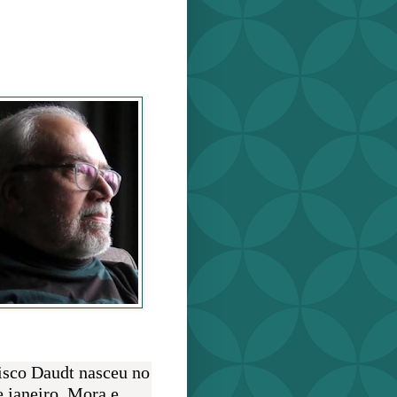
o Daudt
O AUTOR
isco Daudt nasceu no
e janeiro. Mora e