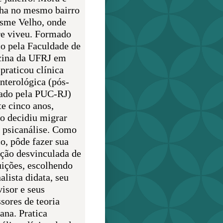
lha no mesmo bairro
sme Velho, onde
e viveu. Formado
o pela Faculdade de
ina da UFRJ em
praticou clínica
enterológica (pós-
ado pela PUC-RJ)
te cinco anos,
o decidiu migrar
a psicanálise. Como
o, pôde fazer sua
ção desvinculada de
uições, escolhendo
alista didata, seu
visor e seus
sores de teoria
ana. Pratica