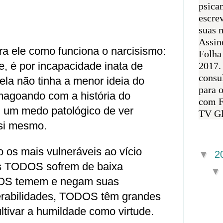
psican
escre
suas m
Assin
ara ele como funciona o narcisismo:
Folha
, é por incapacidade inata de
2017.
consul
 ela não tinha a menor ideia do
para 
magoando com a história do
com F
m um medo patológico de ver
TV Gl
si mesmo.
Arquivo 
o os mais vulneráveis ao vício
▼
2
is TODOS sofrem de baixa
OS temem e negam suas
nerabilidades, TODOS têm grandes
ultivar a humildade como virtude.