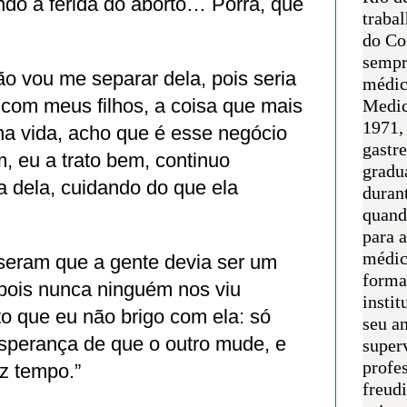
rando a ferida do aborto… Porra, que
traba
do Co
sempr
ão vou me separar dela, pois seria
médic
 com meus filhos, a coisa que mais
Medic
1971, 
na vida, acho que é esse negócio
gastr
m, eu a trato bem, continuo
gradu
a dela, cuidando do que ela
duran
quand
para 
médic
sseram que a gente devia ser um
forma
, pois nunca ninguém nos viu
instit
to que eu não brigo com ela: só
seu an
sperança de que o outro mude, e
super
profes
az tempo.”
freudi