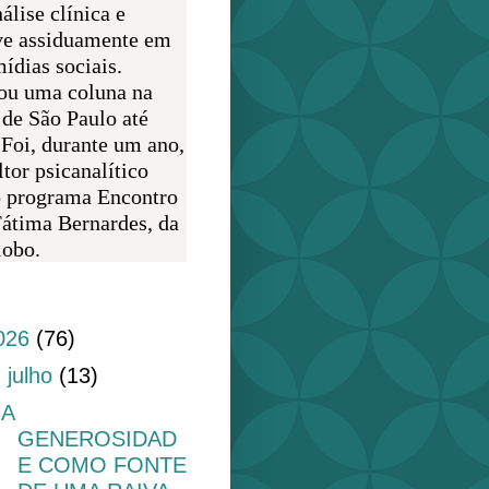
álise clínica e
ve assiduamente em
ídias sociais.
ou uma coluna na
 de São Paulo até
 Foi, durante um ano,
tor psicanalítico
o programa Encontro
átima Bernardes, da
obo.
do blog
026
(76)
▼
julho
(13)
A
GENEROSIDAD
E COMO FONTE