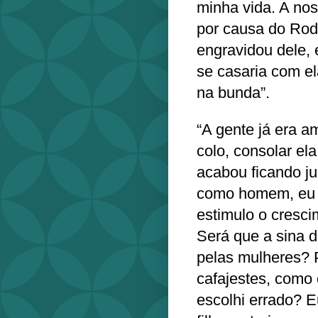
minha vida. A no
por causa do Rodo
engravidou dele, 
se casaria com el
na bunda”.
“A gente já era a
colo, consolar el
acabou ficando ju
como homem, eu s
estimulo o cresc
Será que a sina d
pelas mulheres? 
cafajestes, como
escolhi errado? E