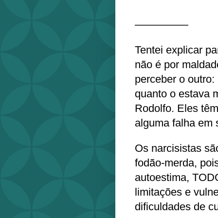
—————
Tentei explicar p
não é por maldade
perceber o outro:
quanto o estava 
Rodolfo. Eles tê
alguma falha em 
Os narcisistas sã
fodão-merda, po
autoestima, TOD
limitações e vul
dificuldades de c