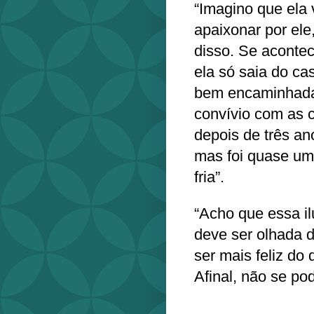
“Imagino que ela 
apaixonar por ele
disso. Se acontec
ela só saia do ca
bem encaminhada
convívio com as c
depois de três an
mas foi quase uma 
fria”.
“Acho que essa il
deve ser olhada d
ser mais feliz do 
Afinal, não se po