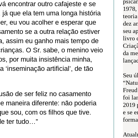
psican
vá encontrar outro cafajeste e se
1978,
, já que ela tem uma longa história
teoria
er, eu vou acolher e esperar que
dez a
seu a
samento se a outra relação estiver
livro 
, assim eu ganho mais tempo de
Criaçã
rianças. O Sr. sabe, o menino veio
da me
os, por muita insistência minha,
lança
‘inseminação artificial’, de tão
Seu úl
“Natu
Freud
usão de ser feliz no casamento
foi l
e maneira diferente: não poderia
2019 
que sou, com os filhos que tive.
e se 
forma 
de ter tudo…”
Atual