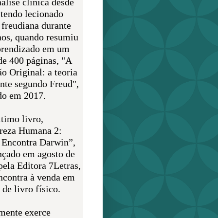
álise clínica desde
 tendo lecionado
 freudiana durante
nos, quando resumiu
prendizado em um
de 400 páginas, "A
o Original: a teoria
nte segundo Freud",
do em 2017.
timo livro,
reza Humana 2:
 Encontra Darwin”,
ançado em agosto de
pela Editora 7Letras,
encontra à venda em
de livro físico.
mente exerce