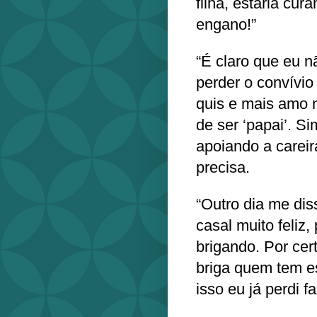
filha, estaria cu
engano!”
“É claro que eu n
perder o convívio
quis e mais amo 
de ser ‘papai’. Si
apoiando a careir
precisa.
“Outro dia me di
casal muito feliz
brigando. Por cer
briga quem tem e
isso eu já perdi f