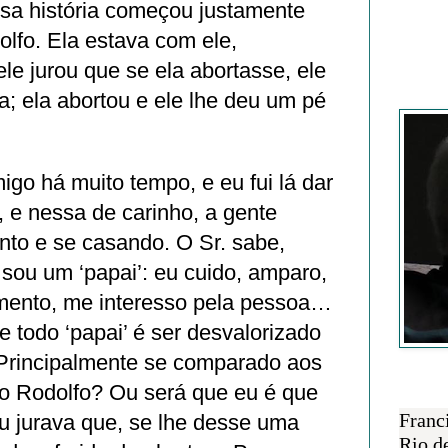
ssa história começou justamente
lfo. Ela estava com ele,
ele jurou que se ela abortasse, ele
Francisc
a; ela abortou e ele lhe deu um pé
migo há muito tempo, e eu fui lá dar
a, e nessa de carinho, a gente
nto e se casando. O Sr. sabe,
ou um ‘papai’: eu cuido, amparo,
imento, me interesso pela pessoa…
e todo ‘papai’ é ser desvalorizado
Principalmente se comparado aos
 o Rodolfo? Ou será que eu é que
SOBRE 
Franc
u jurava que, se lhe desse uma
Rio d