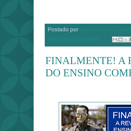
Postado por
daniel.accioly1@gm
Nenhum comentário:
FINALMENTE! A
DO ENSINO COM