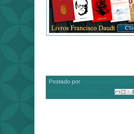
Postado por
daniel.accioly1@gm
Nenhum comentário: