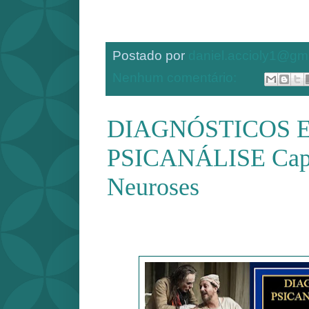
Postado por
daniel.accioly1@gm
Nenhum comentário:
DIAGNÓSTICOS 
PSICANÁLISE Capí
Neuroses