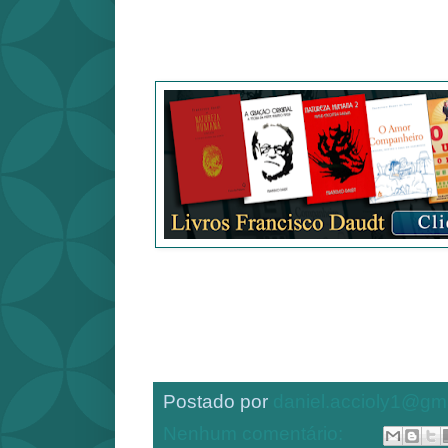
Postado por
daniel.accioly1@gm
Nenhum comentário: