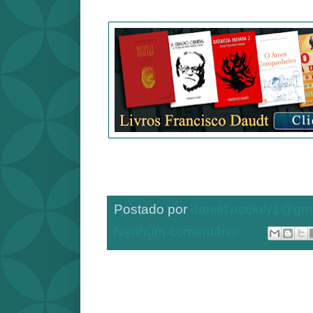
Postado por
daniel.accioly1@gm
Nenhum comentário: