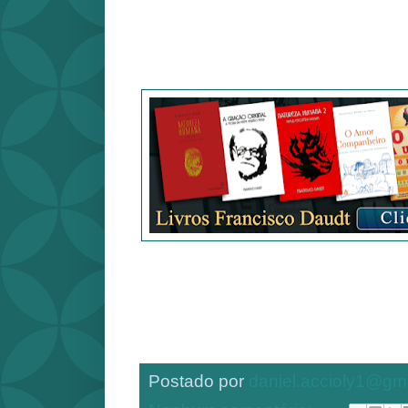
Postado por
daniel.accioly1@gm