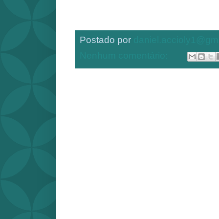
Postado por
daniel.accioly1@gm
Nenhum comentário: