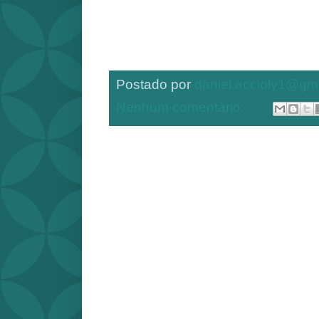
Postado por
daniel.accioly1@gm
Nenhum comentário: