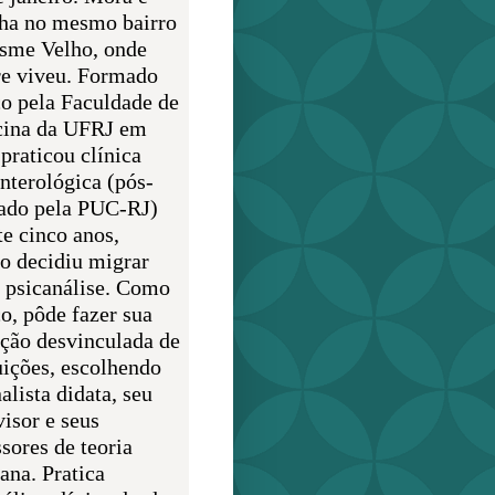
lha no mesmo bairro
sme Velho, onde
e viveu. Formado
o pela Faculdade de
ina da UFRJ em
praticou clínica
enterológica (pós-
ado pela PUC-RJ)
te cinco anos,
o decidiu migrar
a psicanálise. Como
o, pôde fazer sua
ção desvinculada de
uições, escolhendo
alista didata, seu
visor e seus
sores de teoria
ana. Pratica