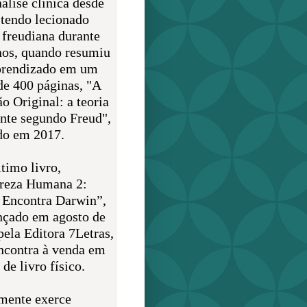
álise clínica desde
 tendo lecionado
 freudiana durante
nos, quando resumiu
prendizado em um
de 400 páginas, "A
o Original: a teoria
nte segundo Freud",
do em 2017.
timo livro,
reza Humana 2:
 Encontra Darwin”,
ançado em agosto de
pela Editora 7Letras,
encontra à venda em
de livro físico.
mente exerce