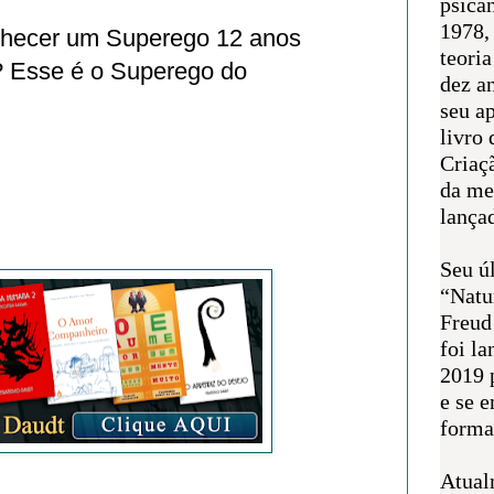
psican
1978,
nhecer um Superego 12 anos
teoria
? Esse é o Superego do
dez a
seu a
livro 
Criaçã
da me
lança
Seu úl
“Natu
Freud
foi l
2019 
e se 
forma 
Atual