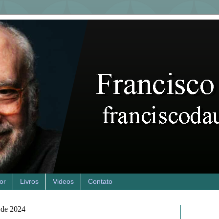
or
Livros
Videos
Contato
o de 2024