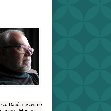
o Daudt
O AUTOR
isco Daudt nasceu no
e janeiro. Mora e