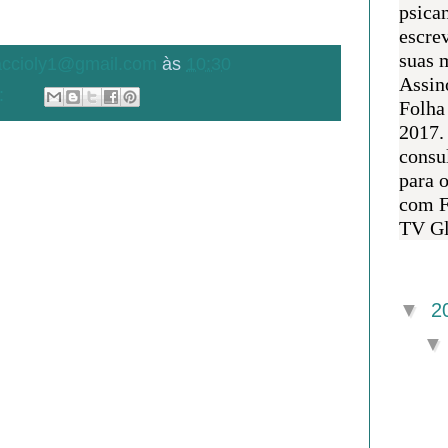
psican
escre
suas m
.accioly1@gmail.com
às
10:30
Assin
:
Folha
2017.
consul
para 
com F
TV Gl
Arquivo 
▼
2