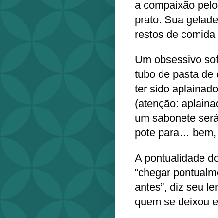
a compaixão pelos
prato. Sua gelade
restos de comida
Um obsessivo sof
tubo de pasta de 
ter sido aplainado
(atenção: aplaina
um sabonete será
pote para… bem, 
A pontualidade do
“chegar pontualm
antes”, diz seu l
quem se deixou e