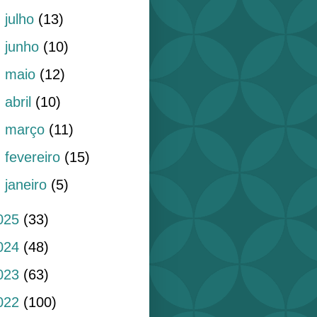
►
julho
(13)
►
junho
(10)
►
maio
(12)
►
abril
(10)
►
março
(11)
►
fevereiro
(15)
►
janeiro
(5)
025
(33)
024
(48)
023
(63)
022
(100)