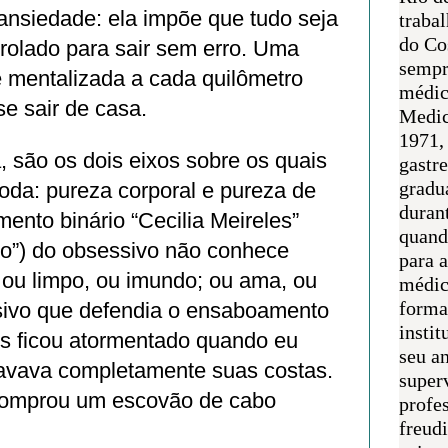
ansiedade: ela impõe que tudo seja
traba
do Co
rolado para sair sem erro. Uma
sempr
é mentalizada a cada quilômetro
médic
e sair de casa.
Medic
1971, 
, são os dois eixos sobre os quais
gastr
gradu
oda: pureza corporal e pureza de
duran
mento binário “Cecilia Meireles”
quand
ilo”) do obsessivo não conhece
para 
 ou limpo, ou imundo; ou ama, ou
médic
forma
ivo que defendia o ensaboamento
instit
s ficou atormentado quando eu
seu an
 lavava completamente suas costas.
super
comprou um escovão de cabo
profes
freudi