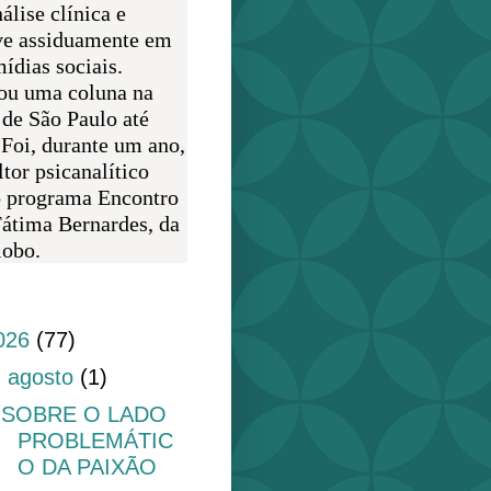
álise clínica e
ve assiduamente em
ídias sociais.
ou uma coluna na
 de São Paulo até
 Foi, durante um ano,
tor psicanalítico
o programa Encontro
átima Bernardes, da
obo.
do blog
026
(77)
▼
agosto
(1)
SOBRE O LADO
PROBLEMÁTIC
O DA PAIXÃO