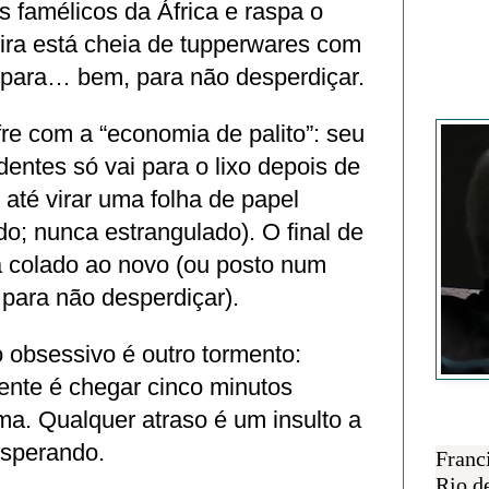
 famélicos da África e raspa o
ira está cheia de tupperwares com
 para… bem, para não desperdiçar.
Francisc
re com a “economia de palito”: seu
dentes só vai para o lixo depois de
 até virar uma folha de papel
do; nunca estrangulado). O final de
 colado ao novo (ou posto num
para não desperdiçar).
 obsessivo é outro tormento:
ente é chegar cinco minutos
ema. Qualquer atraso é um insulto a
SOBRE 
sperando.
Franc
Rio d