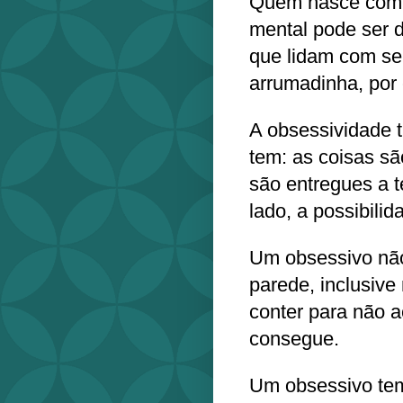
Quem nasce com p
mental pode ser 
que lidam com se
arrumadinha, por
A obsessividade 
tem: as coisas sã
são entregues a t
lado, a possibili
Um obsessivo não
parede, inclusive
conter para não 
consegue.
Um obsessivo tem