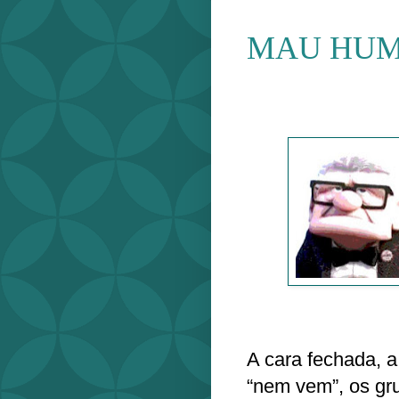
MAU HU
A cara fechada, 
“nem vem”, os gru