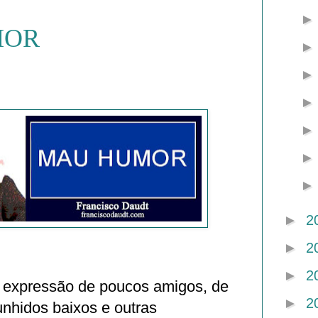
MOR
►
2
►
2
►
2
a expressão de poucos amigos, de
►
2
nhidos baixos e outras