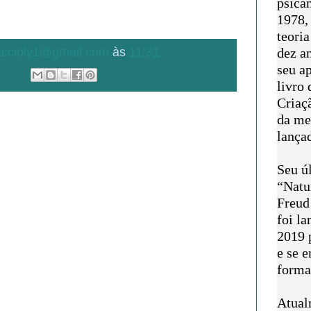
psican
1978,
teoria
.accioly1@gmail.com
às
11:31
dez a
seu a
:
livro 
Criaçã
da me
lança
Seu úl
“Natu
Freud
foi l
2019 
e se 
forma 
Atual