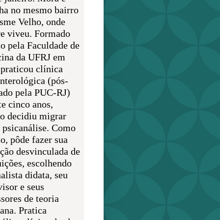
lha no mesmo bairro
sme Velho, onde
e viveu. Formado
o pela Faculdade de
ina da UFRJ em
praticou clínica
enterológica (pós-
ado pela PUC-RJ)
te cinco anos,
o decidiu migrar
a psicanálise. Como
o, pôde fazer sua
ção desvinculada de
uições, escolhendo
alista didata, seu
visor e seus
sores de teoria
ana. Pratica