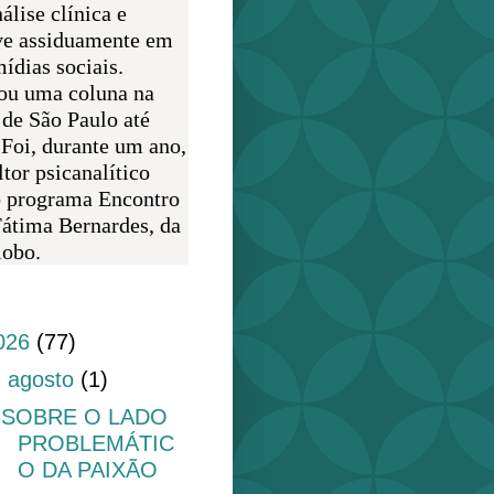
álise clínica e
ve assiduamente em
ídias sociais.
ou uma coluna na
 de São Paulo até
 Foi, durante um ano,
tor psicanalítico
o programa Encontro
átima Bernardes, da
obo.
do blog
026
(77)
▼
agosto
(1)
SOBRE O LADO
PROBLEMÁTIC
O DA PAIXÃO