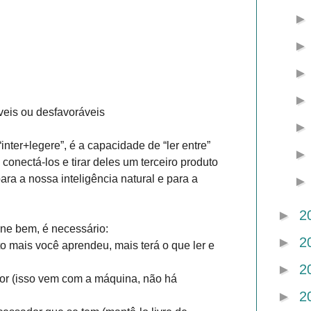
veis ou desfavoráveis
 “inter+legere”, é a capacidade de “ler entre”
conectá-los e tirar deles um terceiro produto
ara a nossa inteligência natural e para a
►
2
one bem, é necessário:
►
2
to mais você aprendeu, mais terá o que ler e
►
2
or (isso vem com a máquina, não há
►
2