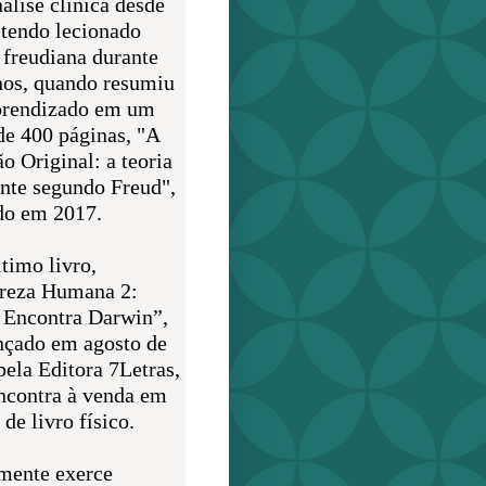
álise clínica desde
 tendo lecionado
 freudiana durante
nos, quando resumiu
prendizado em um
de 400 páginas, "A
o Original: a teoria
nte segundo Freud",
do em 2017.
timo livro,
reza Humana 2:
 Encontra Darwin”,
ançado em agosto de
pela Editora 7Letras,
encontra à venda em
de livro físico.
mente exerce