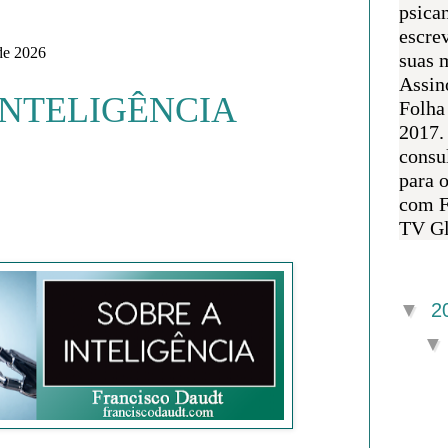
psican
escre
 de 2026
suas m
Assin
INTELIGÊNCIA
Folha
2017.
consul
para 
com F
TV Gl
Arquivo 
▼
2