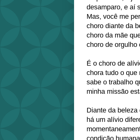
desamparo, e aí s
Mas, você me perg
choro diante da b
choro da mãe que
choro de orgulho 
É o choro de alí
chora tudo o que 
sabe o trabalho q
minha missão est
Diante da beleza 
há um alívio dife
momentaneamente
condição humana,