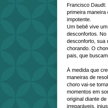
Francisco Daudt:
primeira maneira 
impotente.
Um bebê vive um c
desconfortos. No 
desconforto, sua 
chorando. O chor
pais, que buscam 
À medida que cr
maneiras de reso
choro vai-se tor
momentos em som
original diante d
irreparáveis, injus