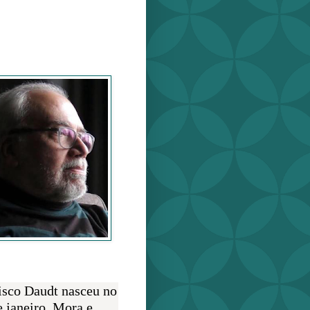
o Daudt
O AUTOR
isco Daudt nasceu no
e janeiro. Mora e