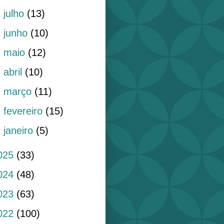
►
julho
(13)
►
junho
(10)
►
maio
(12)
►
abril
(10)
►
março
(11)
►
fevereiro
(15)
►
janeiro
(5)
025
(33)
024
(48)
023
(63)
022
(100)