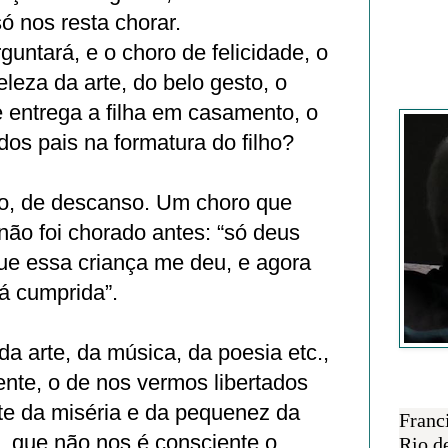
ó nos resta chorar.
untará, e o choro de felicidade, o
eleza da arte, do belo gesto, o
Francisc
 entrega a filha em casamento, o
dos pais na formatura do filho?
vio, de descanso. Um choro que
não foi chorado antes: “só deus
ue essa criança me deu, e agora
á cumprida”.
da arte, da música, da poesia etc.,
rente, o de nos vermos libertados
SOBRE 
 da miséria e da pequenez da
Franc
 que não nos é consciente o
Rio d