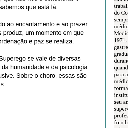
traba
sabemos que está lá.
do Co
sempr
ado ao encantamento e ao prazer
médic
os produz, um momento em que
Medic
1971, 
rdenação e paz se realiza.
gastr
gradu
 Superego se vale de diversas
duran
ia da humanidade e da psicologia
quand
para 
lusive. Sobre o choro, essas são
médic
s.
forma
instit
seu an
super
profes
freudi