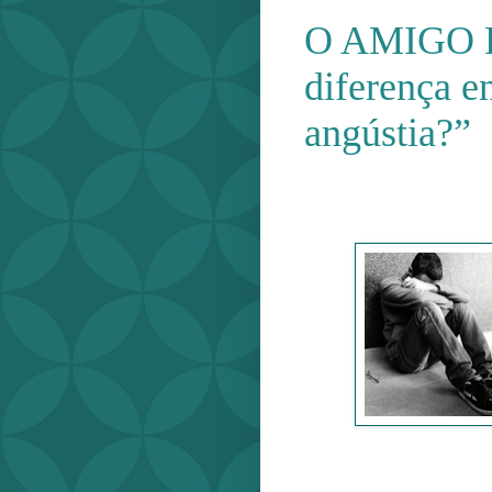
O AMIGO P
diferença e
angústia?”