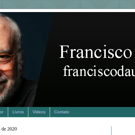
or
Livros
Videos
Contato
o de 2020