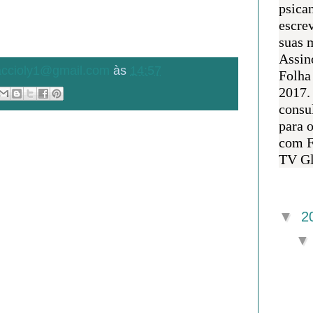
psican
escre
suas m
Assin
.accioly1@gmail.com
às
14:57
Folha
2017.
consul
para 
com F
TV Gl
Arquivo 
▼
2