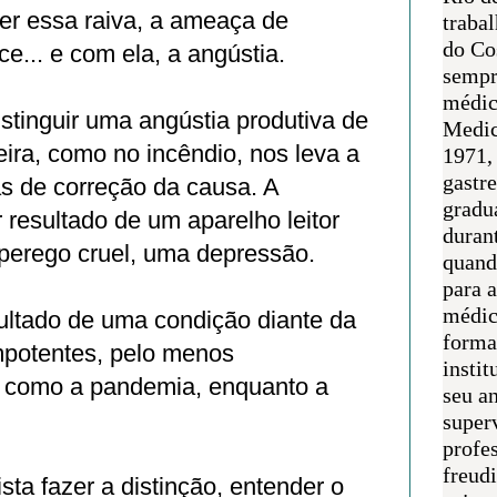
er essa raiva, a ameaça de
traba
do Co
... e com ela, a angústia.
sempr
médic
istinguir uma angústia produtiva de
Medic
meira, como no incêndio, nos leva a
1971, 
gastr
s de correção da causa. A
gradu
resultado de um aparelho leitor
duran
uperego cruel, uma depressão.
quand
para 
médic
ultado de uma condição diante da
forma
mpotentes, pelo menos
instit
 como a pandemia, enquanto a
seu an
super
profes
freudi
sta fazer a distinção, entender o