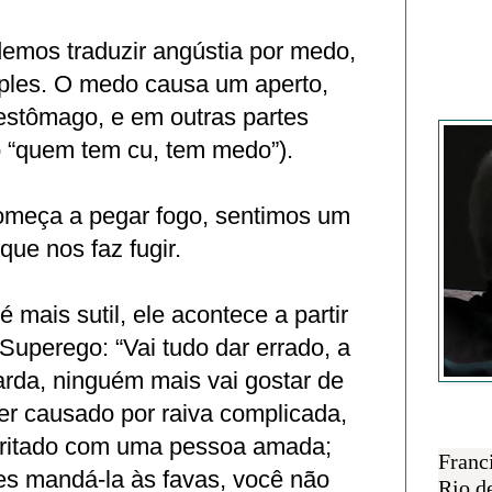
emos traduzir angústia por medo,
mples. O medo causa um aperto,
Francisc
estômago, e em outras partes
o “quem tem cu, tem medo”).
omeça a pegar fogo, sentimos um
ue nos faz fugir.
 mais sutil, ele acontece a partir
Superego: “Vai tudo dar errado, a
arda, ninguém mais vai gostar de
er causado por raiva complicada,
SOBRE 
 irritado com uma pessoa amada;
Franc
es mandá-la às favas, você não
Rio d