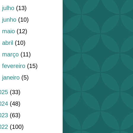
►
julho
(13)
►
junho
(10)
►
maio
(12)
►
abril
(10)
►
março
(11)
►
fevereiro
(15)
►
janeiro
(5)
025
(33)
024
(48)
023
(63)
022
(100)