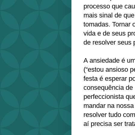
processo que caus
mais sinal de que
tomadas. Tornar o
vida e de seus p
de resolver seus
A ansiedade é um
(“estou ansioso p
festa é esperar po
consequência de 
perfeccionista q
mandar na nossa v
resolver tudo co
aí precisa ser tra