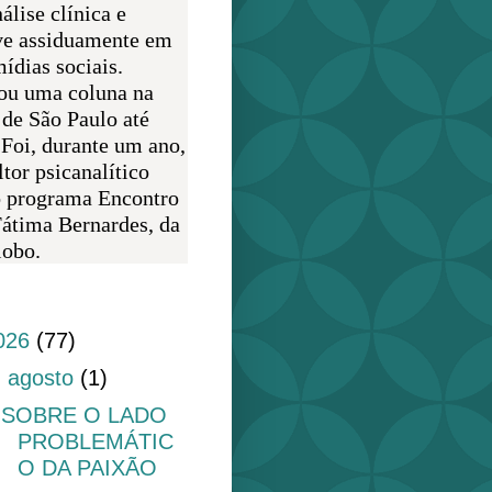
álise clínica e
ve assiduamente em
ídias sociais.
ou uma coluna na
 de São Paulo até
 Foi, durante um ano,
tor psicanalítico
o programa Encontro
átima Bernardes, da
obo.
do blog
026
(77)
▼
agosto
(1)
SOBRE O LADO
PROBLEMÁTIC
O DA PAIXÃO