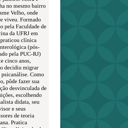
lha no mesmo bairro
sme Velho, onde
e viveu. Formado
o pela Faculdade de
ina da UFRJ em
praticou clínica
enterológica (pós-
ado pela PUC-RJ)
te cinco anos,
o decidiu migrar
a psicanálise. Como
o, pôde fazer sua
ção desvinculada de
uições, escolhendo
alista didata, seu
visor e seus
sores de teoria
ana. Pratica