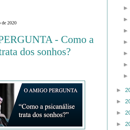
o de 2020
PERGUNTA - Como a
 trata dos sonhos?
►
2
►
2
►
2
►
2