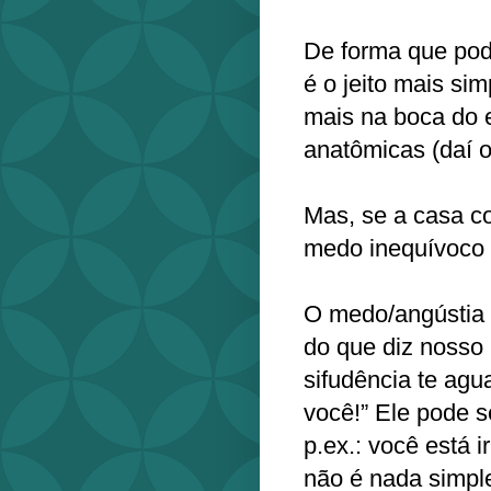
De forma que pod
é o jeito mais si
mais na boca do 
anatômicas (daí 
Mas, se a casa c
medo inequívoco q
O medo/angústia é
do que diz nosso 
sifudência te agu
você!” Ele pode s
p.ex.: você está
não é nada simpl