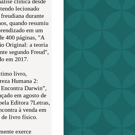
álise clínica desde
 tendo lecionado
 freudiana durante
nos, quando resumiu
prendizado em um
de 400 páginas, "A
o Original: a teoria
nte segundo Freud",
do em 2017.
timo livro,
reza Humana 2:
 Encontra Darwin”,
ançado em agosto de
pela Editora 7Letras,
encontra à venda em
de livro físico.
mente exerce