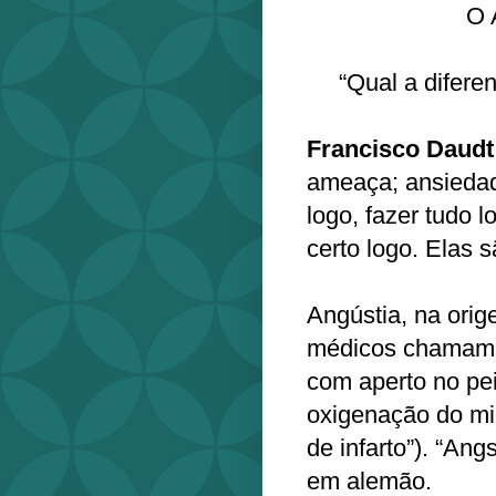
O
“Qual a difere
Francisco Daudt
ameaça; ansiedad
logo, fazer tudo l
certo logo. Elas 
Angústia, na orige
médicos chamam d
com aperto no pei
oxigenação do mi
de infarto”). “An
em alemão.