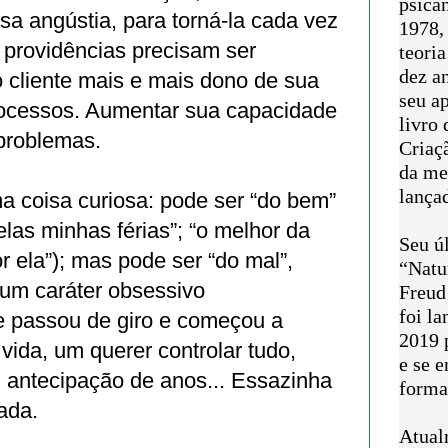
psican
a angústia, para torná-la cada vez
1978,
 providências precisam ser
teoria
dez a
 cliente mais e mais dono de sua
seu a
rocessos. Aumentar sua capacidade
livro 
 problemas.
Criaçã
da me
lança
a coisa curiosa: pode ser “do bem”
elas minhas férias”; “o melhor da
Seu úl
r ela”); mas pode ser “do mal”,
“Natu
um caráter obsessivo
Freud
foi l
ue passou de giro e começou a
2019 
ida, um querer controlar tudo,
e se 
m antecipação de anos... Essazinha
forma 
tada.
Atual