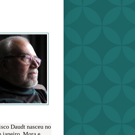
o Daudt
O AUTOR
isco Daudt nasceu no
e janeiro. Mora e