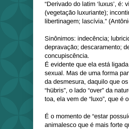
“Derivado do latim ‘luxus’, é: 
(vegetação luxuriante); incont
libertinagem; lascívia.” (Antô
Sinônimos: indecência; lubrici
depravação; descaramento; d
concupiscência.
É evidente que ela está ligad
sexual. Mas de uma forma part
da desmesura, daquilo que o
“hübris”, o lado “over” da na
toa, ela vem de “luxo”, que é
É o momento de “estar possuí
animalesco que é mais forte q