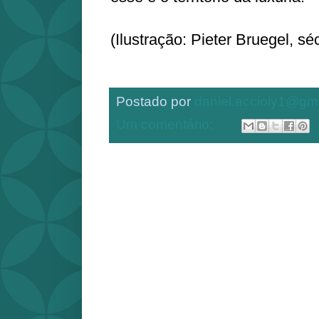
(Ilustração: Pieter Bruegel, sé
Postado por
daniel.accioly1@gm
Um comentário: