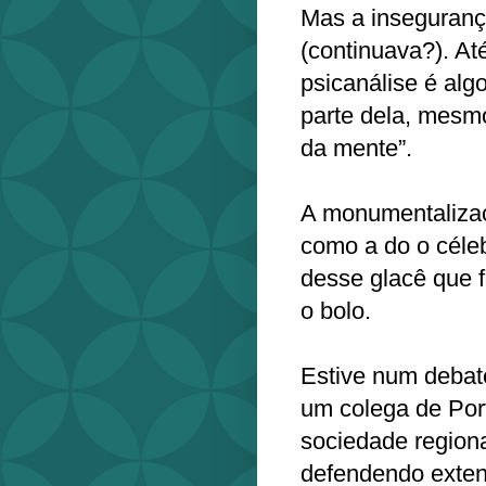
Mas a inseguranç
(continuava?). A
psicanálise é alg
parte dela, mesmo
da mente”.
A monumentalizaç
como a do o céleb
desse glacê que f
o bolo.
Estive num debate
um colega de Por
sociedade regiona
defendendo exten