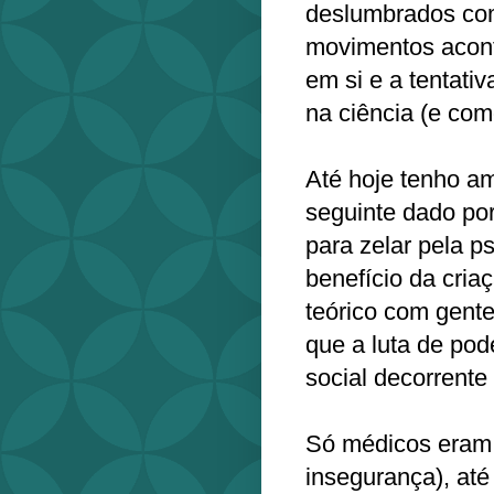
deslumbrados com 
movimentos acont
em si e a tentativ
na ciência (e com
Até hoje tenho a
seguinte dado por
para zelar pela p
benefício da cria
teórico com gente
que a luta de pode
social decorrente
Só médicos eram 
insegurança), até