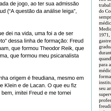
ada de jogo, ao ter sua admissão
traba
ud (“A questão da análise leiga”,
do Co
sempr
médic
Medic
ue dei na vida, uma foi a de ser
1971, 
to” dessa linha de formação: Freud
gastr
gradu
ham, que formou Theodor Reik, que
duran
ma, que formou meu psicanalista
quand
para 
médic
forma
inha origem é freudiana, mesmo em
instit
 Klein e de Lacan. O que eu fiz
seu an
bem, imitei Freud e me tornei
super
profes
freudi