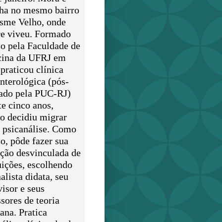
lha no mesmo bairro
sme Velho, onde
e viveu. Formado
o pela Faculdade de
ina da UFRJ em
praticou clínica
enterológica (pós-
ado pela PUC-RJ)
te cinco anos,
o decidiu migrar
a psicanálise. Como
o, pôde fazer sua
ção desvinculada de
uições, escolhendo
alista didata, seu
visor e seus
sores de teoria
ana. Pratica