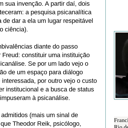
sua invenção. A partir daí, dois
eceram: a pesquisa psicanalítica
a de dar a ela um lugar respeitável
Francisc
o ciência).
mbivalências diante do passo
 Freud: constituir uma instituição
sicanálise. Se por um lado vejo o
ção de um espaço para diálogo
 interessada, por outro vejo o custo
r institucional e a busca de status
 impuseram à psicanálise.
SOBRE 
admitidos (mais um sinal de
Franc
 que Theodor Reik, psicólogo,
Rio d