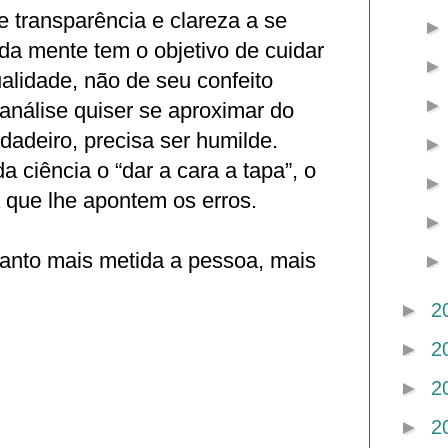
 transparência e clareza a se
da mente tem o objetivo de cuidar
alidade, não de seu confeito
canálise quiser se aproximar do
adeiro, precisa ser humilde.
a ciência o “dar a cara a tapa”, o
a que lhe apontem os erros.
anto mais metida a pessoa, mais
►
2
►
2
►
2
►
2