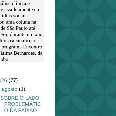
álise clínica e
ve assiduamente em
ídias sociais.
ou uma coluna na
 de São Paulo até
 Foi, durante um ano,
tor psicanalítico
o programa Encontro
átima Bernardes, da
obo.
do blog
026
(77)
▼
agosto
(1)
SOBRE O LADO
PROBLEMÁTIC
O DA PAIXÃO