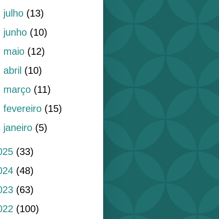
►
julho
(13)
►
junho
(10)
►
maio
(12)
►
abril
(10)
►
março
(11)
►
fevereiro
(15)
►
janeiro
(5)
025
(33)
024
(48)
023
(63)
022
(100)