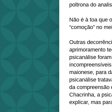
poltrona do anali
Não é à toa que o
“comoção” no meio
Outras decorrênci
aprimoramento te
psicanálise foram
incompreensíveis
maionese, para d
psicanálise trata
da compreensão d
Chacrinha, a psic
explicar, mas par