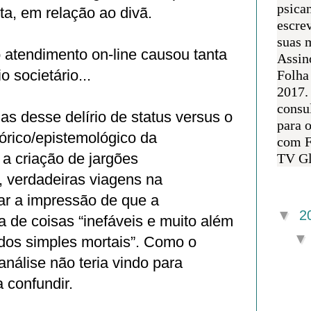
psican
sta, em relação ao divã.
escre
suas m
 atendimento on-line causou tanta
Assin
 societário...
Folha
2017.
consul
as desse delírio de status versus o
para 
órico/epistemológico da
com F
 a criação de jargões
TV Gl
, verdadeiras viagens na
Arquivo 
ar a impressão de que a
▼
2
va de coisas “inefáveis e muito além
os simples mortais”. Como o
análise não teria vindo para
a confundir.