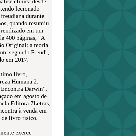
álise clínica desde
 tendo lecionado
 freudiana durante
nos, quando resumiu
prendizado em um
de 400 páginas, "A
o Original: a teoria
nte segundo Freud",
do em 2017.
timo livro,
reza Humana 2:
 Encontra Darwin”,
ançado em agosto de
pela Editora 7Letras,
encontra à venda em
de livro físico.
mente exerce