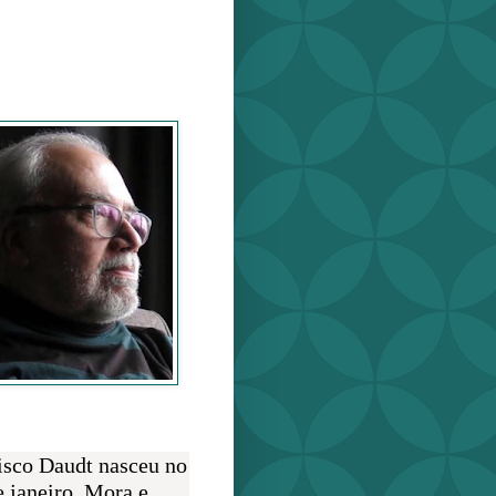
o Daudt
O AUTOR
isco Daudt nasceu no
e janeiro. Mora e