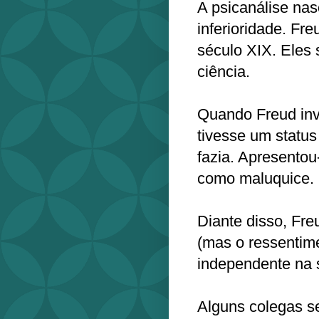
A psicanálise na
inferioridade. Fr
século XIX. Eles
ciência.
Quando Freud inve
tivesse um status
fazia. Apresentou
como maluquice.
Diante disso, Fr
(mas o ressentime
independente na 
Alguns colegas se