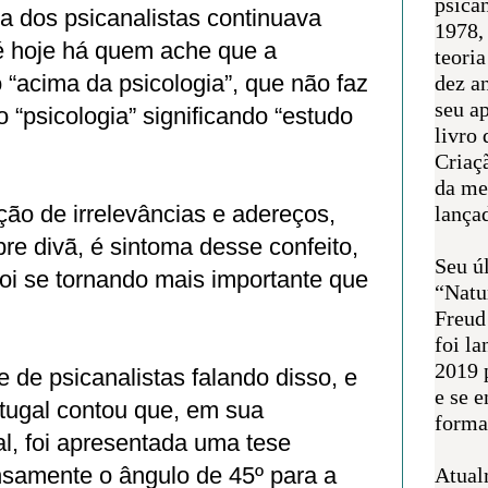
psican
a dos psicanalistas continuava
1978,
té hoje há quem ache que a
teoria
o “acima da psicologia”, que não faz
dez a
seu a
 “psicologia” significando “estudo
livro 
Criaçã
da me
ão de irrelevâncias e adereços,
lança
re divã, é sintoma desse confeito,
Seu úl
oi se tornando mais importante que
“Natu
Freud
foi l
2019 
 de psicanalistas falando disso, e
e se 
tugal contou que, em sua
forma 
l, foi apresentada uma tese
samente o ângulo de 45º para a
Atual