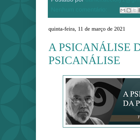
Nenhum comentário:
quinta-feira, 11 de março de 2021
A PSICANÁLISE 
PSICANÁLISE