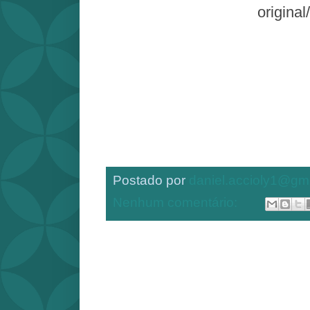
original/
Postado por
daniel.accioly1@gm
Nenhum comentário: