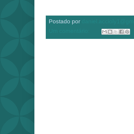
Postado por
daniel.accioly1@gm
Um comentário: