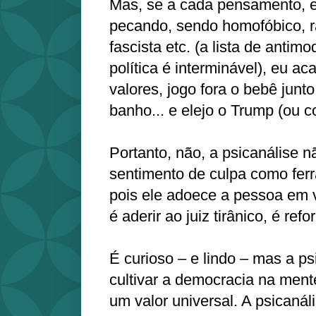
Mas, se a cada pensamento, e
pecando, sendo homofóbico, ra
fascista etc. (a lista de antim
política é interminável), eu a
valores, jogo fora o bebê jun
banho... e elejo o Trump (ou co
Portanto, não, a psicanálise 
sentimento de culpa como ferr
pois ele adoece a pessoa em v
é aderir ao juiz tirânico, é ref
É curioso – e lindo – mas a ps
cultivar a democracia na ment
um valor universal. A psicanál