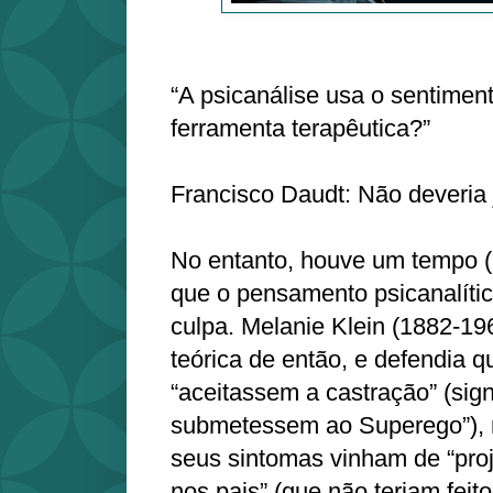
“A psicanálise usa o sentimen
ferramenta terapêutica?”
Francisco Daudt: Não deveria 
No entanto, houve um tempo (
que o pensamento psicanalític
culpa. Melanie Klein (1882-196
teórica de então, e defendia 
“aceitassem a castração” (sign
submetessem ao Superego”),
seus sintomas vinham de “pro
nos pais” (que não teriam feito