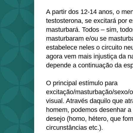
A partir dos 12-14 anos, o me
testosterona, se excitará por 
masturbará. Todos – sim, todo
masturbaram e/ou se masturb
estabelece neles o circuito n
agora vem mais injustiça da n
depende a continuação da esp
O principal estímulo para
excitação/masturbação/sexo/
visual. Através daquilo que at
homem, podemos desenhar a 
desejo (homo, hétero, que for
circunstâncias etc.).