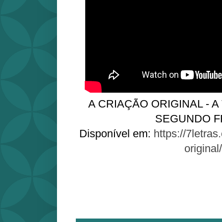
A CRIAÇÃO ORIGINAL - A
SEGUNDO F
Disponível em:
https://7letras
original/