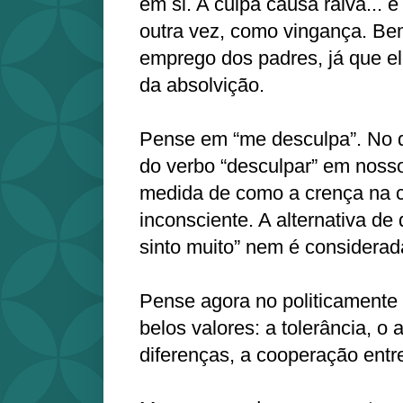
em si. A culpa causa raiva... 
outra vez, como vingança. Be
emprego dos padres, já que e
da absolvição.
Pense em “me desculpa”. No q
do verbo “desculpar” em nosso 
medida de como a crença na 
inconsciente. A alternativa de 
sinto muito” nem é considerad
Pense agora no politicamente 
belos valores: a tolerância, o
diferenças, a cooperação entr