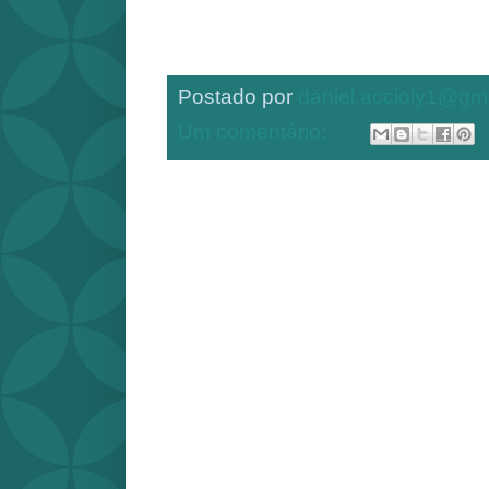
Postado por
daniel.accioly1@gm
Um comentário: