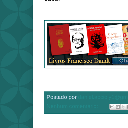
Postado por
daniel.accioly1@gm
Nenhum comentário: