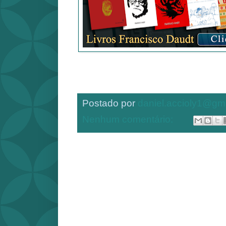
Postado por
daniel.accioly1@gm
Nenhum comentário: