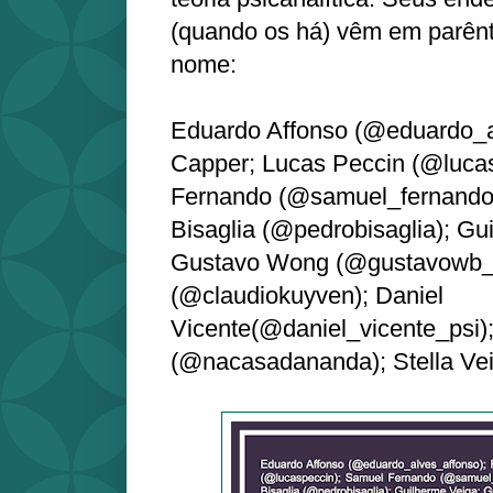
(quando os há) vêm em parênt
nome:
Eduardo Affonso (@eduardo_a
Capper; Lucas Peccin (@luca
Fernando (@samuel_fernando
Bisaglia (@pedrobisaglia); Gu
Gustavo Wong (@gustavowb_)
(@claudiokuyven); Daniel
Vicente(@daniel_vicente_psi)
(@nacasadananda); Stella Ve