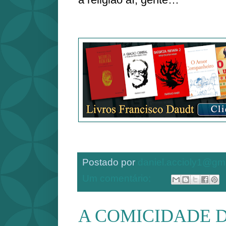
Postado por
daniel.accioly1@gm
Um comentário:
A COMICIDADE 