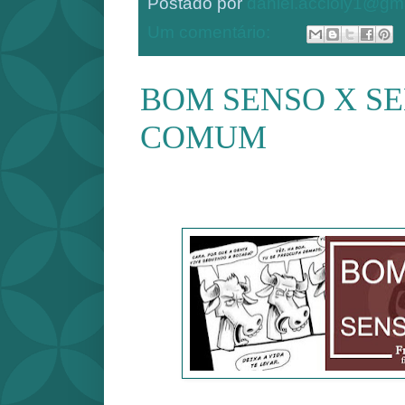
Postado por
daniel.accioly1@gm
Um comentário:
BOM SENSO X S
COMUM