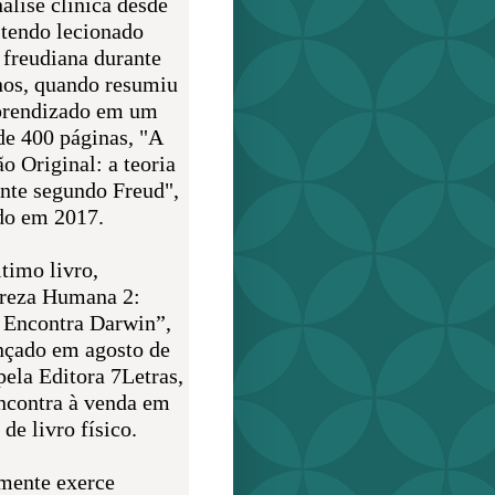
álise clínica desde
 tendo lecionado
 freudiana durante
nos, quando resumiu
prendizado em um
de 400 páginas, "A
o Original: a teoria
nte segundo Freud",
do em 2017.
timo livro,
reza Humana 2:
 Encontra Darwin”,
ançado em agosto de
pela Editora 7Letras,
encontra à venda em
de livro físico.
mente exerce