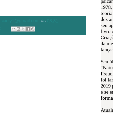
psican
1978,
teoria
dez a
.accioly1@gmail.com
às
08:31
seu a
:
livro 
Criaçã
da me
lança
Seu úl
“Natu
Freud
foi l
2019 
e se 
forma 
Atual