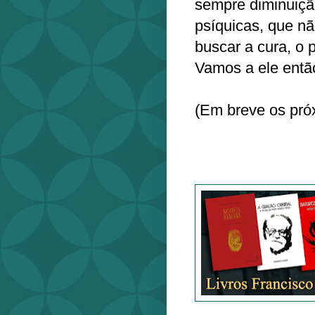
sempre diminuiçã
psíquicas, que n
buscar a cura, o 
Vamos a ele entã
(Em breve os pró