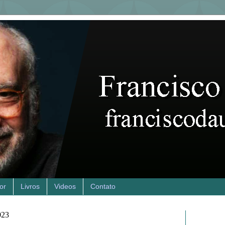
or
Livros
Videos
Contato
023