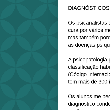
DIAGNÓSTICOS E
Os psicanalistas
cura por vários m
mas também porq
as doenças psíqui
A psicopatologia p
classificação hab
(Código Internacio
tem mais de 300 í
Os alunos me pedi
diagnóstico conde