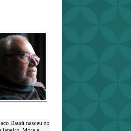
o Daudt
O AUTOR
isco Daudt nasceu no
e janeiro. Mora e