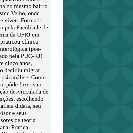
lha no mesmo bairro
sme Velho, onde
e viveu. Formado
o pela Faculdade de
ina da UFRJ em
praticou clínica
enterológica (pós-
ado pela PUC-RJ)
te cinco anos,
o decidiu migrar
a psicanálise. Como
o, pôde fazer sua
ção desvinculada de
uições, escolhendo
alista didata, seu
visor e seus
sores de teoria
ana. Pratica