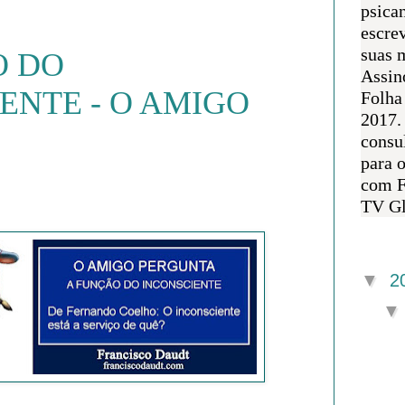
psican
escre
suas m
O DO
Assin
ENTE - O AMIGO
Folha
2017.
consul
para 
com F
TV Gl
Arquivo 
▼
2