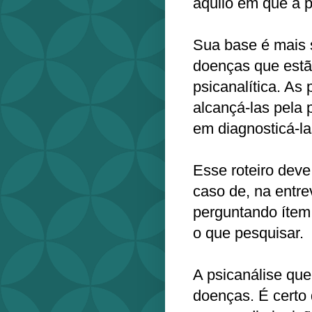
aquilo em que a p
Sua base é mais 
doenças que estão
psicanalítica. As
alcançá-las pela 
em diagnosticá-la
Esse roteiro dev
caso de, na entre
perguntando ítem
o que pesquisar.
A psicanálise qu
doenças. É certo 