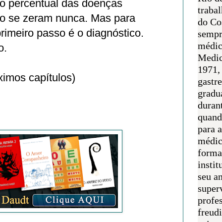
o percentual das doenças
traba
ão se zeram nunca. Mas para
do Co
primeiro passo é o diagnóstico.
sempr
médic
o.
Medic
1971, 
ximos capítulos)
gastr
gradu
duran
quand
para 
médic
forma
instit
seu an
super
profes
freudi