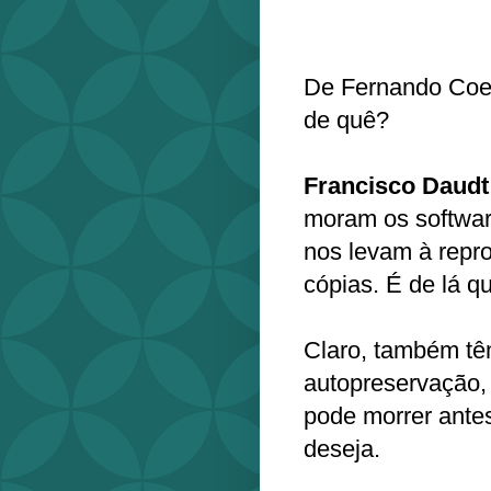
De Fernando Coel
de quê?
Francisco Daudt
moram os softwar
nos levam à repr
cópias. É de lá q
Claro, também tê
autopreservação,
pode morrer antes
deseja.