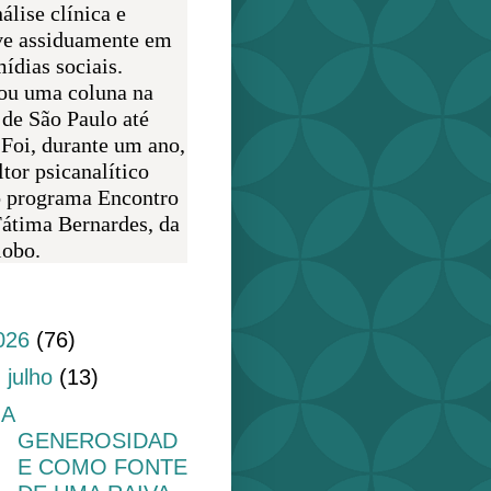
álise clínica e
ve assiduamente em
ídias sociais.
ou uma coluna na
 de São Paulo até
 Foi, durante um ano,
tor psicanalítico
o programa Encontro
átima Bernardes, da
obo.
do blog
026
(76)
▼
julho
(13)
A
GENEROSIDAD
E COMO FONTE