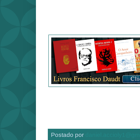
Postado por
daniel.accioly1@gm