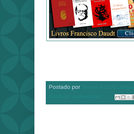
Postado por
daniel.accioly1@gm
Nenhum comentário: