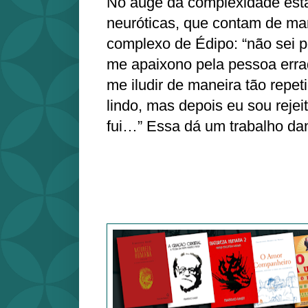
No auge da complexidade estã
neuróticas, que contam de man
complexo de Édipo: “não sei 
me apaixono pela pessoa err
me iludir de maneira tão repe
lindo, mas depois eu sou rej
fui…” Essa dá um trabalho da