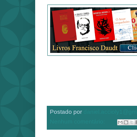
Postado por
daniel.accioly1@gm
Nenhum comentário: