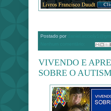
Postado por
daniel.accioly1@gm
Nenhum comentário:
VIVENDO E APR
SOBRE O AUTISMO 