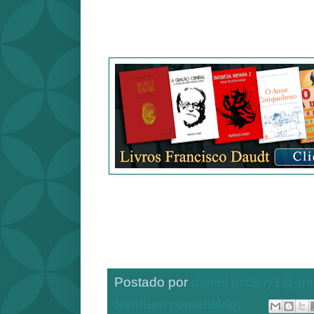
Postado por
daniel.accioly1@gm
Nenhum comentário: