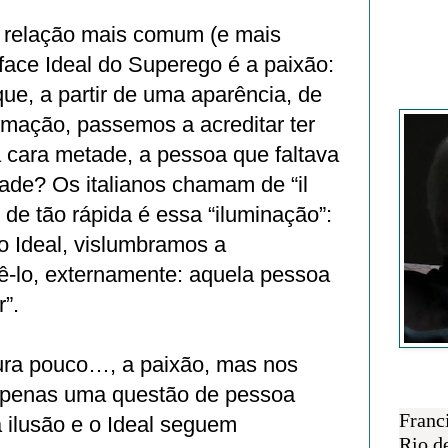
a relação mais comum (e mais
 face Ideal do Superego é a paixão:
ue, a partir de uma aparência, de
Francisc
rmação, passemos a acreditar ter
 cara metade, a pessoa que faltava
dade? Os italianos chamam de “il
), de tão rápida é essa “iluminação”:
o Ideal, vislumbramos a
tê-lo, externamente: aquela pessoa
”.
dura pouco…, a paixão, mas nos
apenas uma questão de pessoa
SOBRE 
Franc
a ilusão e o Ideal seguem
Rio d