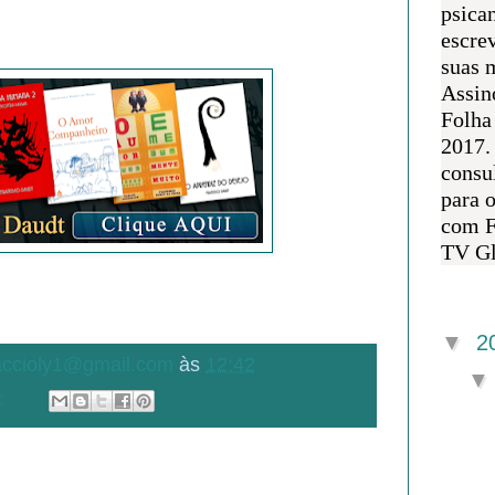
psican
escre
suas m
Assin
Folha
2017.
consul
para 
com F
TV Gl
Arquivo 
▼
2
.accioly1@gmail.com
às
12:42
: