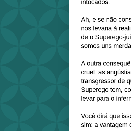
intocados.
Ah, e se não con
nos levaria à rea
de o Superego-jui
somos uns merd
A outra consequên
cruel: as angústi
transgressor de q
Superego tem, co
levar para o infer
Você dirá que iss
sim: a vantagem d