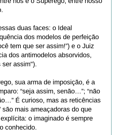
ntre nós e o Superego, entre nosso
.
ssas duas faces: o Ideal
equência dos modelos de perfeição
ocê tem que ser assim!”) e o Juiz
cia dos antimodelos absorvidos,
 ser assim").
ego, sua arma de imposição, é a
mparo: “seja assim, senão…”; “não
ão…” É curioso, mas as reticências
” são mais ameaçadoras do que
explícita: o imaginado é sempre
 o conhecido.