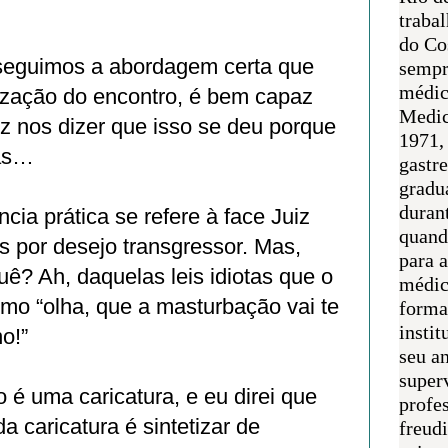
traba
do Co
seguimos a abordagem certa que
sempr
médic
lização do encontro, é bem capaz
Medic
z nos dizer que isso se deu porque
1971, 
as…
gastr
gradu
duran
cia prática se refere à face Juiz
quand
as por desejo transgressor. Mas,
para 
uê? Ah, daquelas leis idiotas que o
médic
mo “olha, que a masturbação vai te
forma
instit
no!”
seu an
super
o é uma caricatura, e eu direi que
profes
a caricatura é sintetizar de
freudi