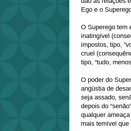
dão as relações e
Ego e o Superego
O Superego tem e
inatingível (cons
impostos, tipo, “v
cruel (consequên
tipo, “tudo, menos
O poder do Super
angústia de desa
seja assado, sen
depois do “senão
qualquer ameaça 
mais temível que