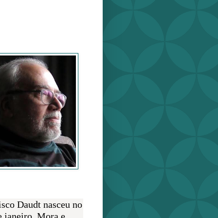
o Daudt
O AUTOR
isco Daudt nasceu no
e janeiro. Mora e