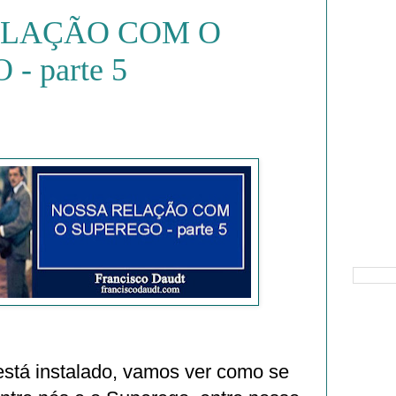
ELAÇÃO COM O
- parte 5
Pesquisa
está instalado, vamos ver como se