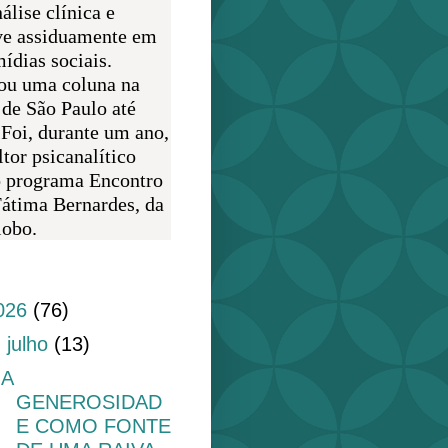
álise clínica e
ve assiduamente em
ídias sociais.
ou uma coluna na
 de São Paulo até
 Foi, durante um ano,
tor psicanalítico
o programa Encontro
átima Bernardes, da
obo.
do blog
026
(76)
▼
julho
(13)
A
GENEROSIDAD
E COMO FONTE