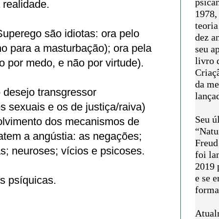
psican
 realidade.
1978,
teoria
Superego são idiotas: ora pelo
dez a
no para a masturbação); ora pela
seu a
livro 
o por medo, e não por virtude).
Criaçã
da me
 desejo transgressor
lança
s sexuais e os de justiça/raiva)
Seu úl
olvimento dos mecanismos de
“Natu
tem a angústia: as negações;
Freud
s; neuroses; vícios e psicoses.
foi l
2019 
e se 
 psíquicas.
forma 
Atual