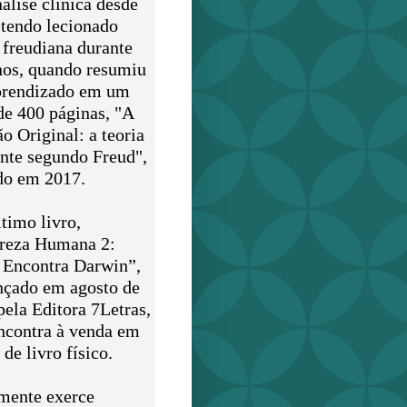
álise clínica desde
 tendo lecionado
 freudiana durante
nos, quando resumiu
prendizado em um
de 400 páginas, "A
o Original: a teoria
nte segundo Freud",
do em 2017.
timo livro,
reza Humana 2:
 Encontra Darwin”,
ançado em agosto de
pela Editora 7Letras,
encontra à venda em
de livro físico.
mente exerce