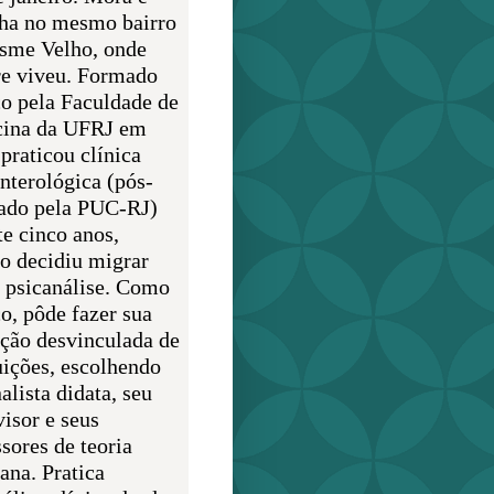
lha no mesmo bairro
sme Velho, onde
e viveu. Formado
o pela Faculdade de
ina da UFRJ em
praticou clínica
enterológica (pós-
ado pela PUC-RJ)
te cinco anos,
o decidiu migrar
a psicanálise. Como
o, pôde fazer sua
ção desvinculada de
uições, escolhendo
alista didata, seu
visor e seus
sores de teoria
ana. Pratica