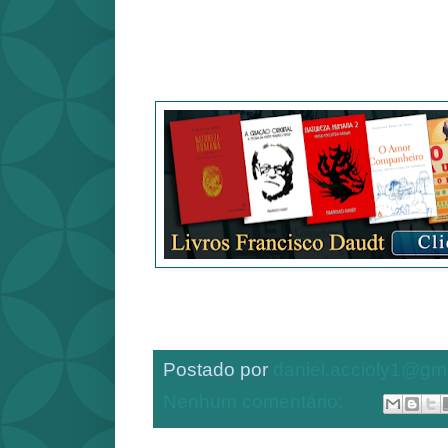
Postado por
daniel.accioly1@gm
Nenhum comentário: