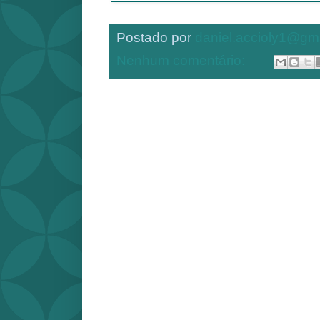
Postado por
daniel.accioly1@gm
Nenhum comentário: