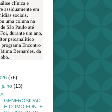
álise clínica e
ve assiduamente em
ídias sociais.
ou uma coluna na
 de São Paulo até
 Foi, durante um ano,
tor psicanalítico
o programa Encontro
átima Bernardes, da
obo.
do blog
026
(76)
▼
julho
(13)
A
GENEROSIDAD
E COMO FONTE