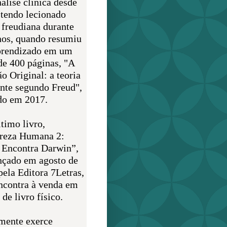
álise clínica desde
 tendo lecionado
 freudiana durante
nos, quando resumiu
prendizado em um
de 400 páginas, "A
o Original: a teoria
nte segundo Freud",
do em 2017.
timo livro,
reza Humana 2:
 Encontra Darwin”,
ançado em agosto de
pela Editora 7Letras,
encontra à venda em
de livro físico.
mente exerce