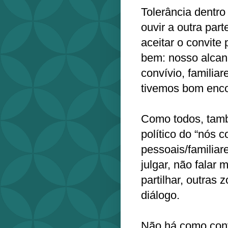
Tolerância dentro
ouvir a outra par
aceitar o convite
bem: nosso alcan
convívio, familia
tivemos bom encon
Como todos, tamb
político do “nós 
pessoais/familia
julgar, não falar 
partilhar, outras
diálogo.
Não há como conv