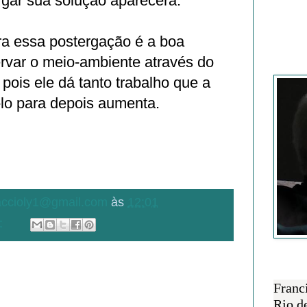
rgar sua solução aparecerá.
a essa postergação é a boa
ervar o meio-ambiente através do
Francisc
 pois ele dá tanto trabalho que a
-lo para depois aumenta.
.accioly1@gmail.com
às
12:01
:
SOBRE 
Franc
Rio d