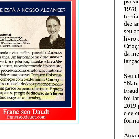
psican
1978,
teoria
dez a
seu a
livro 
Criaçã
da me
lança
Seu úl
“Natu
Freud
foi l
2019 
e se 
forma 
Atual