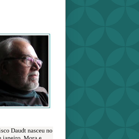
o Daudt
O AUTOR
isco Daudt nasceu no
e janeiro. Mora e