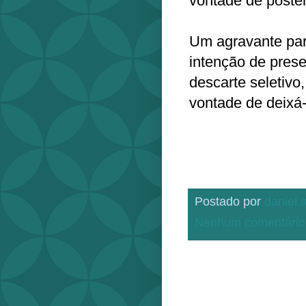
vontade de poste
Um agravante par
intenção de pres
descarte seletivo,
vontade de deixá
Postado por
daniel
Nenhum comentário