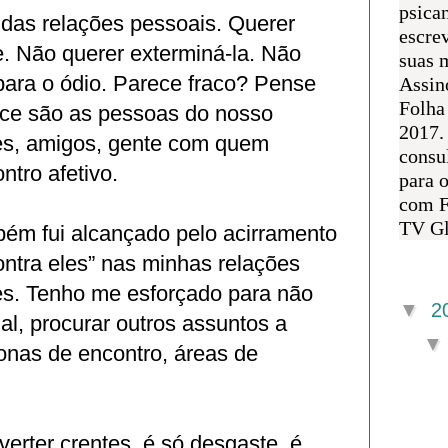
psican
 das relações pessoais. Querer
escre
te. Não querer exterminá-la. Não
suas m
 para o ódio. Parece fraco? Pense
Assin
Folha
ce são as pessoas do nosso
2017.
res, amigos, gente com quem
consul
tro afetivo.
para 
com F
TV Gl
ém fui alcançado pelo acirramento
contra eles” nas minhas relações
Arquivo 
res. Tenho me esforçado para não
▼
2
mal, procurar outros assuntos a
 zonas de encontro, áreas de
erter crentes, é só desgaste, é