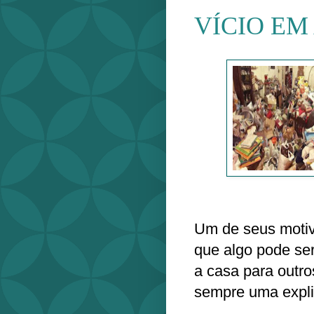
VÍCIO E
Um de seus motiv
que algo pode ser 
a casa para outro
sempre uma explic