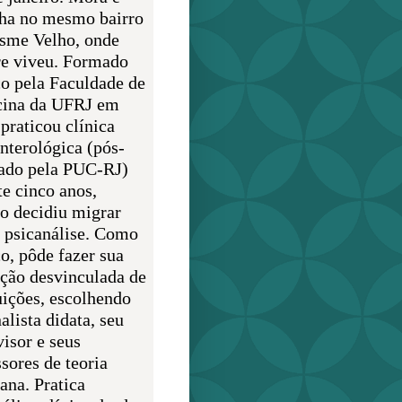
lha no mesmo bairro
sme Velho, onde
e viveu. Formado
o pela Faculdade de
ina da UFRJ em
praticou clínica
enterológica (pós-
ado pela PUC-RJ)
te cinco anos,
o decidiu migrar
a psicanálise. Como
o, pôde fazer sua
ção desvinculada de
uições, escolhendo
alista didata, seu
visor e seus
sores de teoria
ana. Pratica