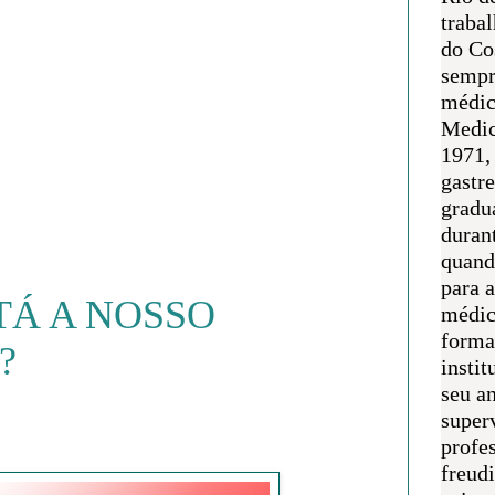
traba
do Co
sempr
médic
Medic
1971, 
gastr
gradu
duran
quand
para 
TÁ A NOSSO
médic
forma
?
instit
seu an
super
profes
freudi