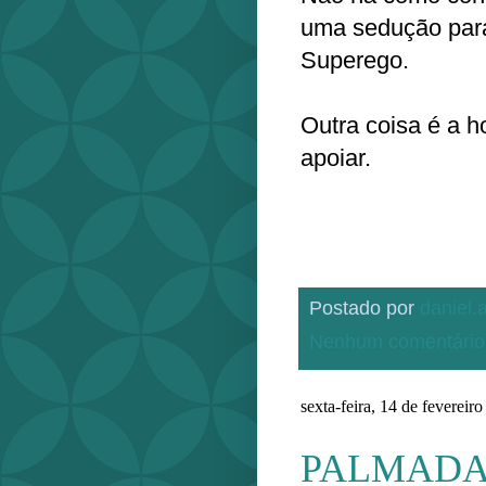
uma sedução par
Superego.
Outra coisa é a ho
apoiar.
Postado por
daniel
Nenhum comentário
sexta-feira, 14 de fevereir
PALMAD