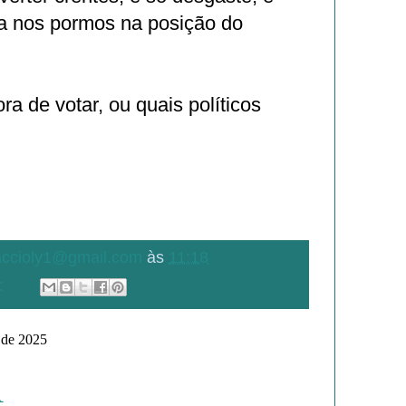
a nos pormos na posição do
ra de votar, ou quais políticos
.accioly1@gmail.com
às
11:18
:
o de 2025
A