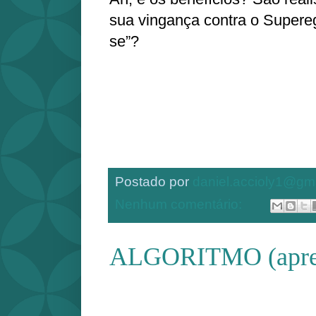
sua vingança contra o Supere
se”?
Postado por
daniel.accioly1@gm
Nenhum comentário:
ALGORITMO (apren