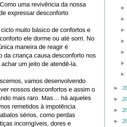
 Como uma revivência da nossa
de expressar desconforto
iclo muito básico de confortos e
conforto ele dorme ou até sorri. No
única maneira de reagir é
o da criança causa desconforto nos
achar um jeito de atendê-la.
escemos, vamos desenvolvendo
►
2
lver nossos desconfortos e assim o
nando mais raro. Mas… há aqueles
►
2
os remetidos à impotência
►
2
e abalos sérios, como perdas
►
2
tiças incorrigíveis, dores e