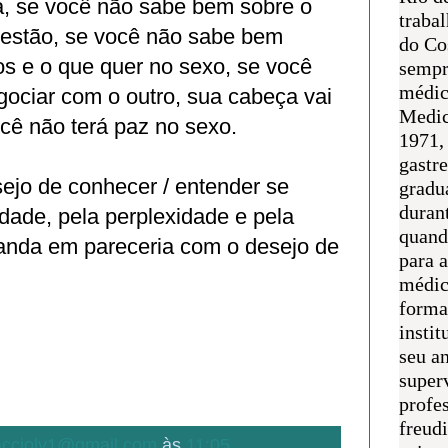
a, se você não sabe bem sobre o
traba
 estão, se você não sabe bem
do Co
os e o que quer no sexo, se você
sempr
médic
ociar com o outro, sua cabeça vai
Medic
ocê não terá paz no sexo.
1971, 
gastr
ejo de conhecer / entender se
gradu
duran
dade, pela perplexidade e pela
quand
 anda em pareceria com o desejo de
para 
médic
forma
instit
seu an
super
profes
freudi
.accioly1@gmail.com
às
11:05