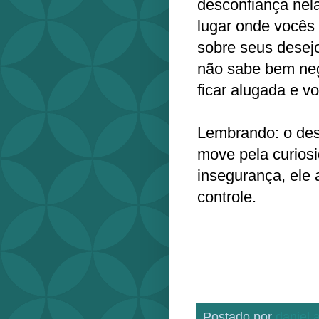
desconfiança nel
lugar onde vocês
sobre seus desej
não sabe bem neg
ficar alugada e v
Lembrando: o des
move pela curiosi
insegurança, ele
controle.
Postado por
daniel