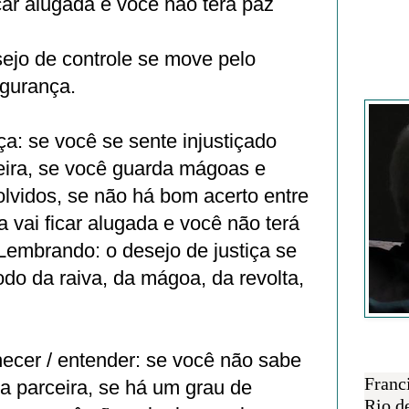
car alugada e você não terá paz
ejo de controle se move pelo
gurança.
Francisc
ça: se você se sente injustiçado
eira, se você guarda mágoas e
lvidos, se não há bom acerto entre
 vai ficar alugada e você não terá
Lembrando: o desejo de justiça se
do da raiva, da mágoa, da revolta,
.
ecer / entender: se você não sabe
SOBRE 
Franc
a parceira, se há um grau de
Rio d