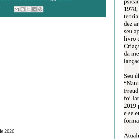
psican
1978,
:
teoria
dez a
seu a
livro 
Criaçã
da me
lança
Seu úl
“Natu
Freud
foi l
2019 
e se 
forma 
 de 2026
Atual