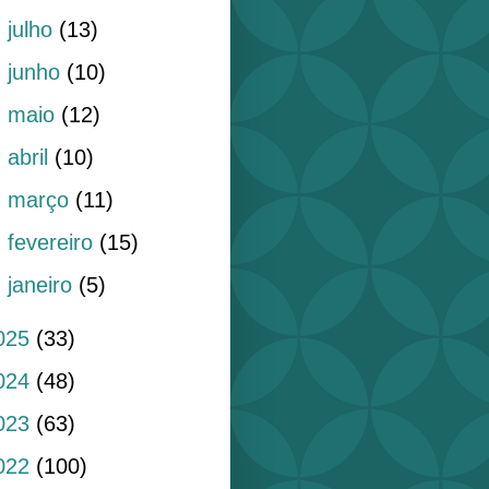
►
julho
(13)
►
junho
(10)
►
maio
(12)
►
abril
(10)
►
março
(11)
►
fevereiro
(15)
►
janeiro
(5)
025
(33)
024
(48)
023
(63)
022
(100)