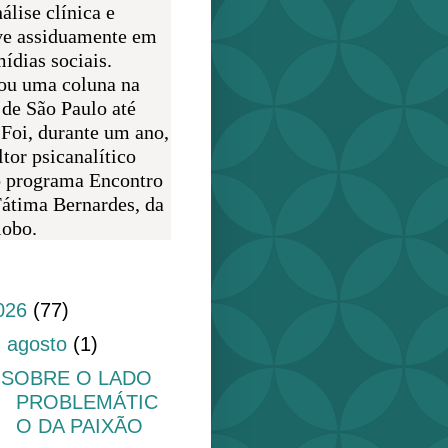
álise clínica e
ve assiduamente em
ídias sociais.
ou uma coluna na
 de São Paulo até
 Foi, durante um ano,
tor psicanalítico
o programa Encontro
átima Bernardes, da
obo.
do blog
026
(77)
▼
agosto
(1)
SOBRE O LADO
PROBLEMÁTIC
O DA PAIXÃO