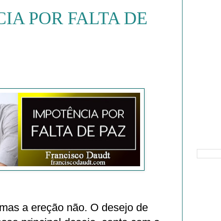
IA POR FALTA DE
Pesquisa
 mas a ereção não. O desejo de