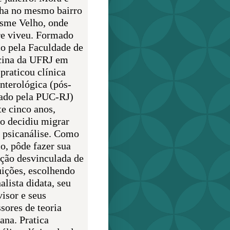
lha no mesmo bairro
sme Velho, onde
e viveu. Formado
o pela Faculdade de
ina da UFRJ em
praticou clínica
enterológica (pós-
ado pela PUC-RJ)
te cinco anos,
o decidiu migrar
a psicanálise. Como
o, pôde fazer sua
ção desvinculada de
uições, escolhendo
alista didata, seu
visor e seus
sores de teoria
ana. Pratica