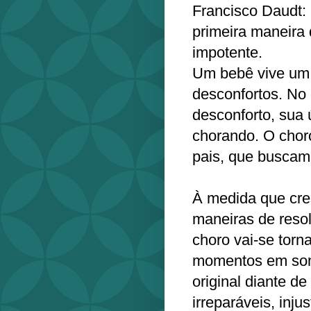
Francisco Daudt:
primeira maneira 
impotente.
Um bebê vive um c
desconfortos. No 
desconforto, sua 
chorando. O chor
pais, que buscam 
À medida que cr
maneiras de reso
choro vai-se tor
momentos em som
original diante d
irreparáveis, injus