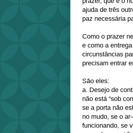
prazer, que é o n
ajuda de três out
paz necessária pa
Como o prazer ne
e como a entrega
circunstâncias pa
precisam entrar 
São eles:
a. Desejo de cont
não está “sob con
se a porta não es
no mudo, se o ar
funcionando, se 