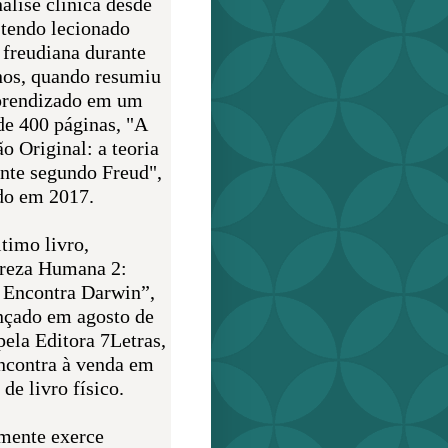
álise clínica desde
 tendo lecionado
 freudiana durante
nos, quando resumiu
prendizado em um
de 400 páginas, "A
o Original: a teoria
nte segundo Freud",
do em 2017.
timo livro,
reza Humana 2:
 Encontra Darwin”,
ançado em agosto de
pela Editora 7Letras,
encontra à venda em
de livro físico.
mente exerce