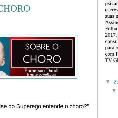
psican
 CHORO
escre
suas m
Assin
Folha
2017.
consul
para 
com F
TV Gl
Arquivo 
▼
2
ise do Superego entende o choro?”