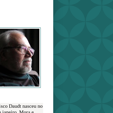
o Daudt
O AUTOR
isco Daudt nasceu no
e janeiro. Mora e