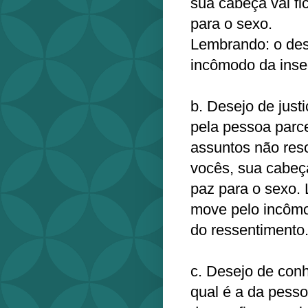
sua cabeça vai fi
para o sexo.
Lembrando: o des
incômodo da inse
b. Desejo de justi
pela pessoa parc
assuntos não reso
vocês, sua cabeça
paz para o sexo. 
move pelo incômo
do ressentimento
c. Desejo de conh
qual é a da pesso