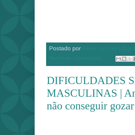
Postado por
daniel.accioly1@gm
Nenhum comentário:
DIFICULDADES 
MASCULINAS | An
não conseguir gozar