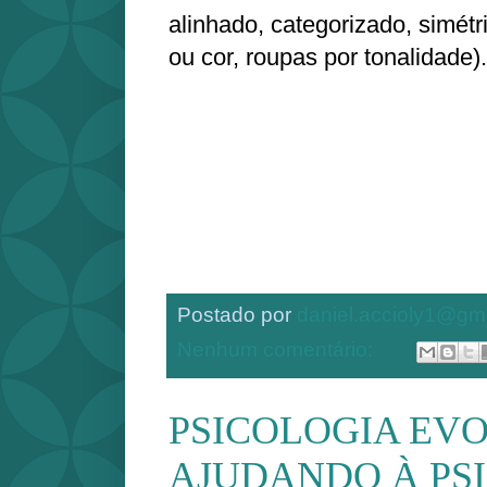
alinhado, categorizado, simétr
ou cor, roupas por tonalidade)
Postado por
daniel.accioly1@gm
Nenhum comentário:
PSICOLOGIA EV
AJUDANDO À PS