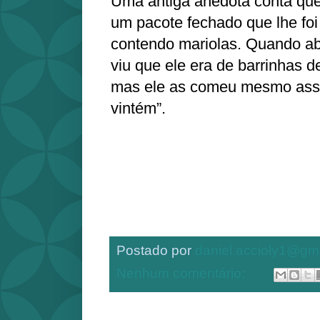
Uma antiga anedota conta qu
um pacote fechado que lhe fo
contendo mariolas. Quando ab
viu que ele era de barrinhas 
mas ele as comeu mesmo assim
vintém”.
Postado por
daniel.accioly1@gm
Nenhum comentário: