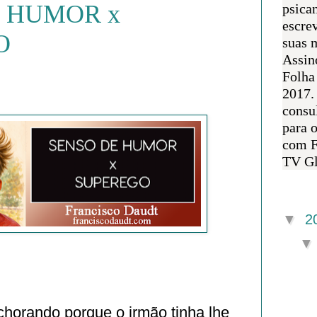
 HUMOR x
psican
escre
O
suas m
Assin
Folha
2017.
consul
para 
com F
TV Gl
Arquivo 
▼
2
 chorando porque o irmão tinha lhe