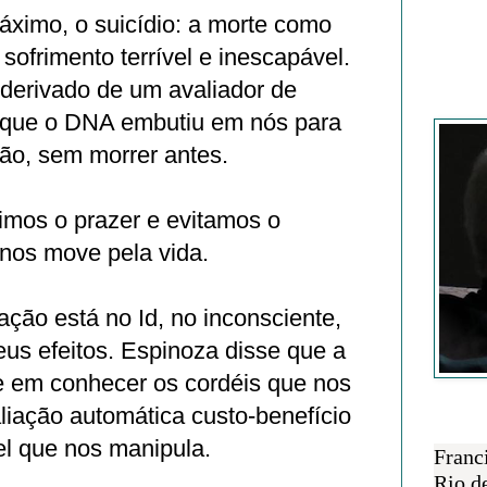
imo, o suicídio: a morte como
 sofrimento terrível e inescapável.
derivado de um avaliador de
Francisc
 que o DNA embutiu em nós para
ção, sem morrer antes.
imos o prazer e evitamos o
 nos move pela vida.
ção está no Id, no inconsciente,
us efeitos. Espinoza disse que a
te em conhecer os cordéis que nos
liação automática custo-benefício
SOBRE 
del que nos manipula.
Franc
Rio d