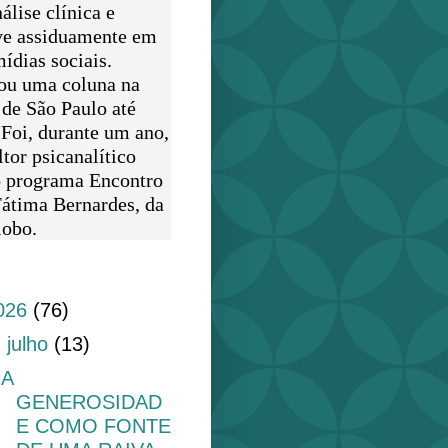
álise clínica e
ve assiduamente em
ídias sociais.
ou uma coluna na
 de São Paulo até
 Foi, durante um ano,
tor psicanalítico
o programa Encontro
átima Bernardes, da
obo.
do blog
026
(76)
▼
julho
(13)
A
GENEROSIDAD
E COMO FONTE