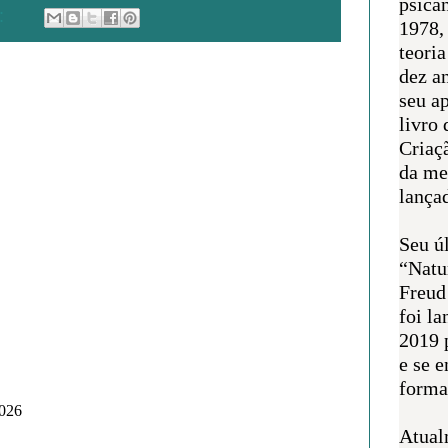
psican
:
1978,
teoria
dez a
seu a
livro 
Criaçã
da me
lança
Seu úl
“Natu
Freud
foi l
2019 
e se 
forma 
2026
Atual