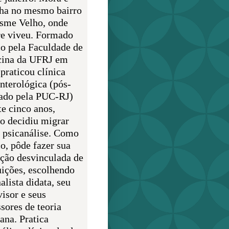
lha no mesmo bairro
sme Velho, onde
e viveu. Formado
o pela Faculdade de
ina da UFRJ em
praticou clínica
enterológica (pós-
ado pela PUC-RJ)
te cinco anos,
o decidiu migrar
a psicanálise. Como
o, pôde fazer sua
ção desvinculada de
uições, escolhendo
alista didata, seu
visor e seus
sores de teoria
ana. Pratica