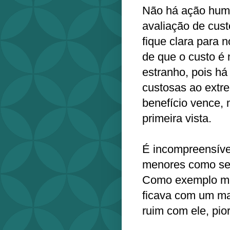
Não há ação hum
avaliação de cus
fique clara para 
de que o custo é 
estranho, pois há
custosas ao extr
benefício vence,
primeira vista.
É incompreensível
menores como sen
Como exemplo mí
ficava com um mar
ruim com ele, pio