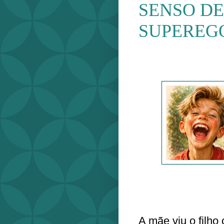
SENSO DE
SUPEREG
A mãe viu o filho