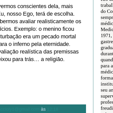
traba
vermos conscientes dela, mais
do Co
u, nosso Ego, terá de escolha.
sempr
bermos avaliar realisticamente os
médic
ícios. Exemplo: o menino ficou
Medic
1971, 
turbação era um pecado mortal
gastr
ra o inferno pela eternidade.
gradu
aliação realística das premissas
duran
ixou para trás… a religião.
quand
para 
médic
forma
instit
seu an
super
profes
freudi
.accioly1@gmail.com
às
12:18