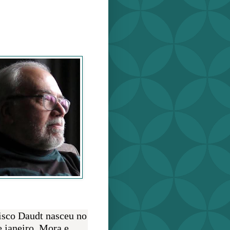
o Daudt
O AUTOR
isco Daudt nasceu no
e janeiro. Mora e