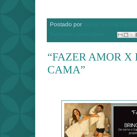
Postado por
daniel.accioly1@gm
Nenhum comentário:
“FAZER AMOR X
CAMA”