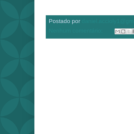
Postado por
daniel.accioly1@gm
Nenhum comentário: