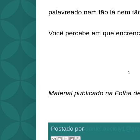
palavreado nem tão lá nem tão
Você percebe em que encrenc
Partilhar
1
Material publicado na Folha d
Postado por
daniel.accioly1@gm