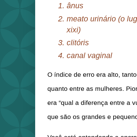
ânus
meato urinário (o lug
xixi)
clitóris
canal vaginal
O índice de erro era alto, tant
quanto entre as mulheres. Pio
era “qual a diferença entre a v
que são os grandes e pequeno