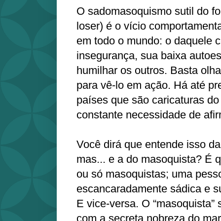
O sadomasoquismo sutil do fo
loser) é o vício comportament
em todo o mundo: o daquele 
insegurança, sua baixa autoes
humilhar os outros. Basta olhar
para vê-lo em ação. Há até p
países que são caricaturas d
constante necessidade de afi
Você dirá que entende isso da
mas... e a do masoquista? É 
ou só masoquistas; uma pess
escancaradamente sádica e su
E vice-versa. O “masoquista” 
com a secreta nobreza do mart