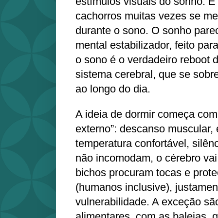
estímulos visuais do sonho. É 
cachorros muitas vezes se m
durante o sono. O sonho pare
mental estabilizador, feito par
o sono é o verdadeiro reboot
sistema cerebral, que se sobre
ao longo do dia.
A ideia de dormir começa com
externo”: descanso muscular, 
temperatura confortável, silên
não incomodam, o cérebro vai
bichos procuram tocas e prote
(humanos inclusive), justamen
vulnerabilidade. A exceção sã
alimentares, com as baleias, 