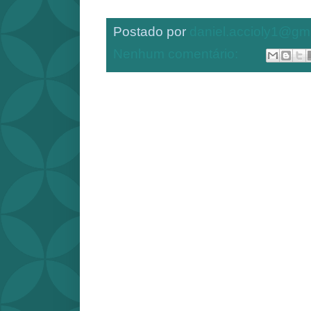
Postado por
daniel.accioly1@gm
Nenhum comentário: