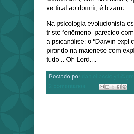
vertical ao dormir, é bizarro.
Na psicologia evolucionista 
triste fenômeno, parecido co
a psicanálise: o “Darwin expli
pirando na maionese com expl
tudo... Oh Lord....
Postado por
daniel.accioly1@gm
2 comentários: