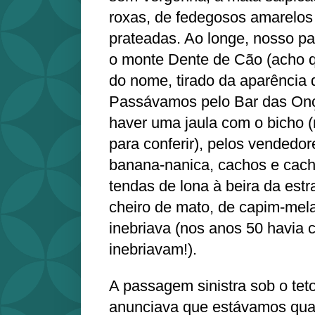
roxas, de fedegosos amarelo
prateadas. Ao longe, nosso pa
o monte Dente de Cão (acho qu
do nome, tirado da aparência d
Passávamos pelo Bar das Onç
haver uma jaula com o bicho
para conferir), pelos vendedo
banana-nanica, cachos e cac
tendas de lona à beira da estr
cheiro de mato, de capim-mela
inebriava (nos anos 50 havia 
inebriavam!).
A passagem sinistra sob o te
anunciava que estávamos quas