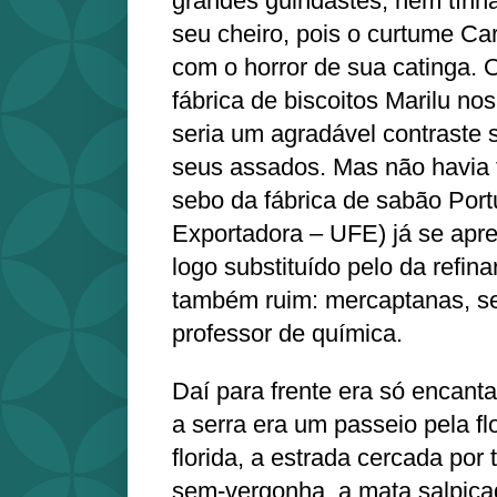
grandes guindastes, nem tính
seu cheiro, pois o curtume Ca
com o horror de sua catinga. O
fábrica de biscoitos Marilu no
seria um agradável contraste s
seus assados. Mas não havia 
sebo da fábrica de sabão Port
Exportadora – UFE) já se apre
logo substituído pelo da refin
também ruim: mercaptanas, s
professor de química.
Daí para frente era só encan
a serra era um passeio pela fl
florida, a estrada cercada por
sem-vergonha, a mata salpica