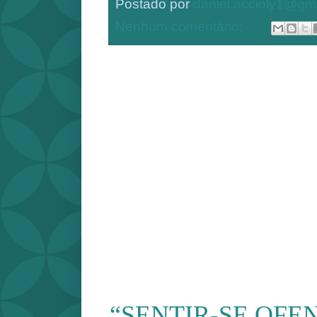
Postado por
daniel.accioly1@gm
Nenhum comentário:
“SENTIR-SE OFE