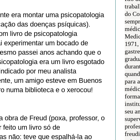
traba
do Co
nte era montar uma psicopatologia
sempr
icação das doenças psíquicas).
médic
m livro de psicopatologia
Medic
vai experimentar um bocado de
1971, 
gastr
mesmo passei anos achando que o
gradu
icopatologia era um livro esgotado
duran
indicado por meu analista
quand
ente, um amigo esteve em Buenos
para 
médic
vro numa biblioteca e o xerocou!
forma
.
instit
seu an
 a obra de Freud (poxa, professor, o
super
profes
 feito um livro só de
freudi
as não: teve que espalhá-la ao