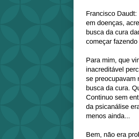
Francisco Daudt: 
em doenças, acre
busca da cura da
começar fazendo 
Para mim, que vim
inacreditável per
se preocupavam 
busca da cura. Qu
Continuo sem ent
da psicanálise er
menos ainda...
Bem, não era pro