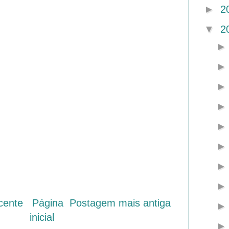
►
2
▼
2
cente
Página
Postagem mais antiga
inicial