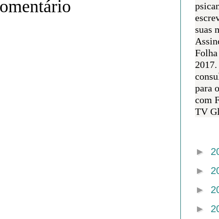
comentário
psican
escre
suas m
Assin
Folha
2017.
consul
para 
com F
TV Gl
Arquivo 
►
2
►
2
►
2
►
2