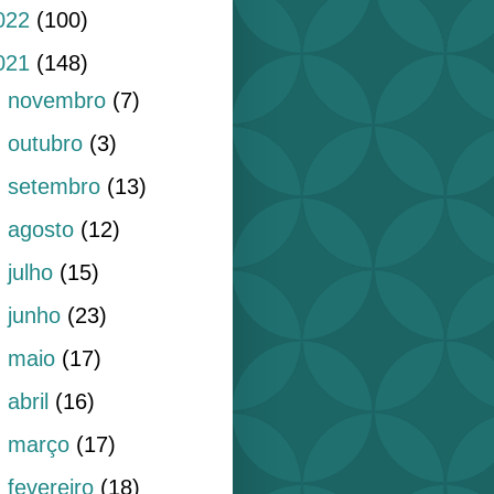
022
(100)
021
(148)
►
novembro
(7)
►
outubro
(3)
►
setembro
(13)
►
agosto
(12)
►
julho
(15)
►
junho
(23)
►
maio
(17)
►
abril
(16)
►
março
(17)
►
fevereiro
(18)