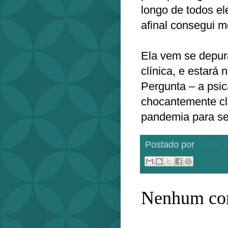
longo de todos el
afinal consegui 
Ela vem se depur
clínica, e estará
Pergunta – a psi
chocantemente cl
pandemia para se
Postado por
daniel
Nenhum com