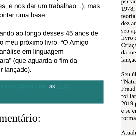
psican
es, e nos dar um trabalhão...), mas
1978,
montar uma base.
teoria
dez a
seu a
ando ao longo desses 45 anos de
livro 
 no meu próximo livro, “O Amigo
Criaçã
canálise em linguagem
da me
lança
ara” (que aguarda o fim da
r lançado).
Seu úl
“Natu
.accioly1@gmail.com
às
11:13
Freud
foi l
2019 
e se 
entário:
forma 
Atual