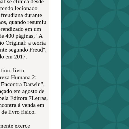
álise clínica desde
 tendo lecionado
 freudiana durante
nos, quando resumiu
prendizado em um
de 400 páginas, "A
o Original: a teoria
nte segundo Freud",
do em 2017.
timo livro,
reza Humana 2:
 Encontra Darwin”,
ançado em agosto de
pela Editora 7Letras,
encontra à venda em
de livro físico.
mente exerce