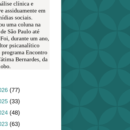
álise clínica e
ve assiduamente em
ídias sociais.
ou uma coluna na
 de São Paulo até
 Foi, durante um ano,
tor psicanalítico
o programa Encontro
átima Bernardes, da
obo.
do blog
026
(77)
025
(33)
024
(48)
023
(63)