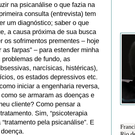
zir na psicanálise o que fazia na
primeira consulta (entrevista) tem
er um diagnóstico; saber o que
Francisc
te, a causa próxima de sua busca
r os sofrimentos prementes – hoje
r as farpas” – para estender minha
problemas de fundo, as
bsessivas, narcísicas, histéricas),
ícios, os estados depressivos etc.
omo iniciar a engenharia reversa,
e como se armaram as doenças e
meu cliente? Como pensar a
 tratamento. Sim, “psicoterapia
SOBRE 
ca “tratamento pela psicanálise”. E
Franc
 doença.
Rio d