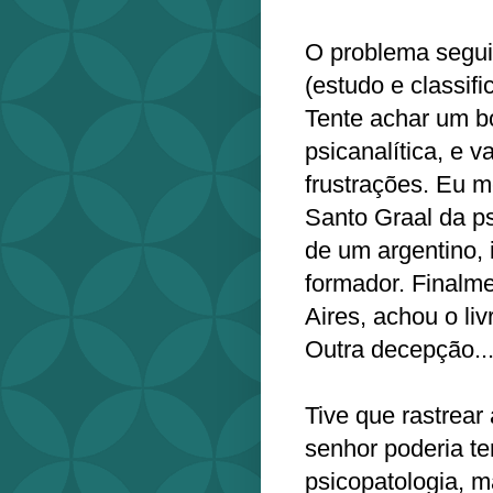
O problema segui
(estudo e classif
Tente achar um bo
psicanalítica, e 
frustrações. Eu 
Santo Graal da ps
de um argentino, 
formador. Finalm
Aires, achou o li
Outra decepção..
Tive que rastrear
senhor poderia ter
psicopatologia, m