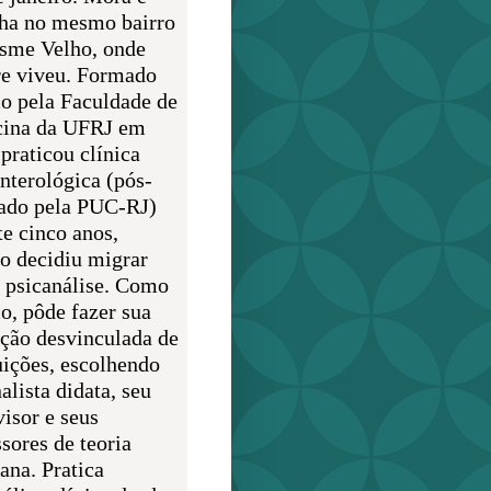
lha no mesmo bairro
sme Velho, onde
e viveu. Formado
o pela Faculdade de
ina da UFRJ em
praticou clínica
enterológica (pós-
ado pela PUC-RJ)
te cinco anos,
o decidiu migrar
a psicanálise. Como
o, pôde fazer sua
ção desvinculada de
uições, escolhendo
alista didata, seu
visor e seus
sores de teoria
ana. Pratica