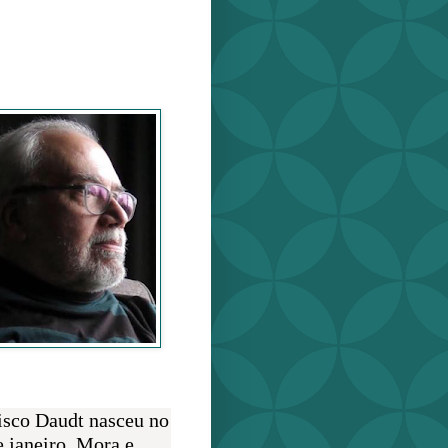
o Daudt
O AUTOR
isco Daudt nasceu no
e janeiro. Mora e