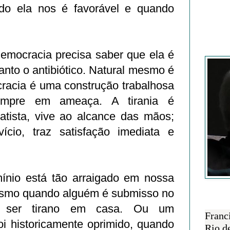
do ela nos é favorável e quando
Francisc
mocracia precisa saber que ela é
uanto o antibiótico. Natural mesmo é
cracia é uma construção trabalhosa
empre em ameaça. A tirania é
iatista, vive ao alcance das mãos;
ício, traz satisfação imediata e
ínio está tão arraigado em nossa
esmo quando alguém é submisso no
SOBRE 
ca ser tirano em casa. Ou um
Franc
oi historicamente oprimido, quando
Rio d