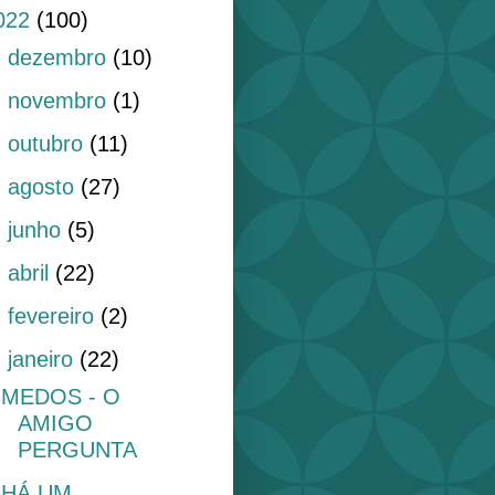
022
(100)
►
dezembro
(10)
►
novembro
(1)
►
outubro
(11)
►
agosto
(27)
►
junho
(5)
►
abril
(22)
►
fevereiro
(2)
▼
janeiro
(22)
MEDOS - O
AMIGO
PERGUNTA
HÁ UM