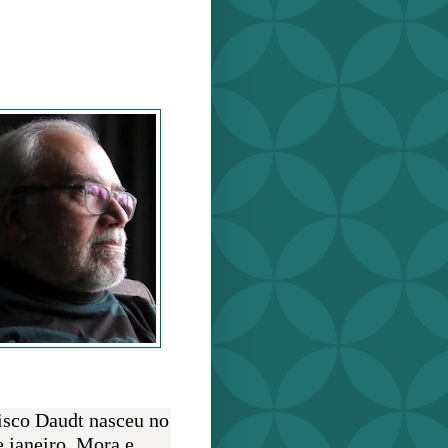
o Daudt
O AUTOR
isco Daudt nasceu no
e janeiro. Mora e