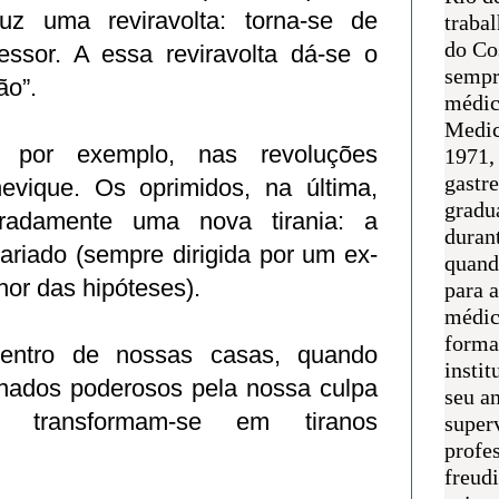
duz uma reviravolta: torna-se de
traba
do Co
ssor. A essa reviravolta dá-se o
sempr
ão”.
médic
Medic
, por exemplo, nas revoluções
1971, 
gastr
evique. Os oprimidos, na última,
gradu
radamente uma nova tirania: a
duran
tariado (sempre dirigida por um ex-
quand
hor das hipóteses).
para 
médic
forma
dentro de nossas casas, quando
instit
ornados poderosos pela nossa culpa
seu an
, transformam-se em tiranos
super
profes
freudi