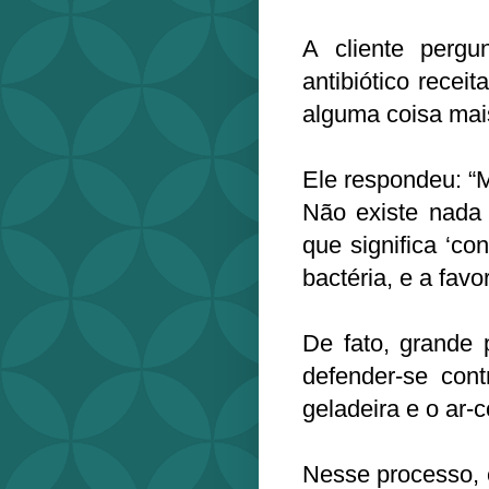
A cliente perg
antibiótico recei
alguma coisa mais
Ele respondeu: “M
Não existe nada m
que significa ‘co
bactéria, e a favo
De fato, grande 
defender-se cont
geladeira e o ar-
Nesse processo, 