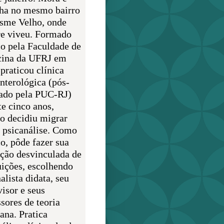
lha no mesmo bairro
sme Velho, onde
e viveu. Formado
o pela Faculdade de
ina da UFRJ em
praticou clínica
enterológica (pós-
ado pela PUC-RJ)
te cinco anos,
o decidiu migrar
a psicanálise. Como
o, pôde fazer sua
ção desvinculada de
uições, escolhendo
alista didata, seu
visor e seus
sores de teoria
ana. Pratica