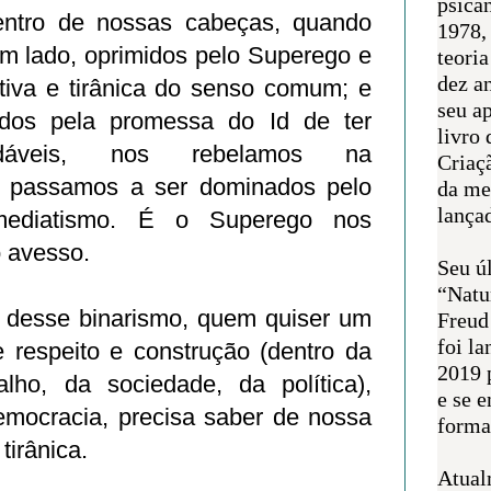
psican
entro de nossas cabeças, quando
1978,
um lado, oprimidos pelo Superego e
teoria
dez a
tiva e tirânica do senso comum; e
seu a
idos pela promessa do Id de ter
livro 
indáveis, nos rebelamos na
Criaçã
 passamos a ser dominados pelo
da me
lança
mediatismo. É o Superego nos
 avesso.
Seu úl
“Natu
 desse binarismo, quem quiser um
Freud
foi l
e respeito e construção (dentro da
2019 
lho, da sociedade, da política),
e se 
mocracia, precisa saber de nossa
forma 
 tirânica.
Atual