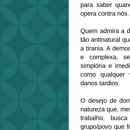
para saber quan
opera contra nós.
Quem admira a de
tão antinatural q
a tirania. A demo
e complexa, s
simplória e imed
como qualquer v
danos tardios.
O desejo de dom
natureza que, m
trabalho, bus
grupo/povo que f