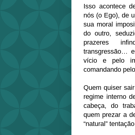
Isso acontece d
nós (o Ego), de 
sua moral imposi
do outro, seduz
prazeres inf
transgressão… e
vício e pelo i
comandando pelo
Quem quiser sair
regime interno d
cabeça, do traba
quem prezar a de
“natural” tentação