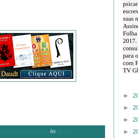
psican
escre
suas m
Assin
Folha
2017.
consul
para 
com F
TV Gl
Arquivo 
►
2
►
2
►
2
.accioly1@gmail.com
às
11:20
►
2