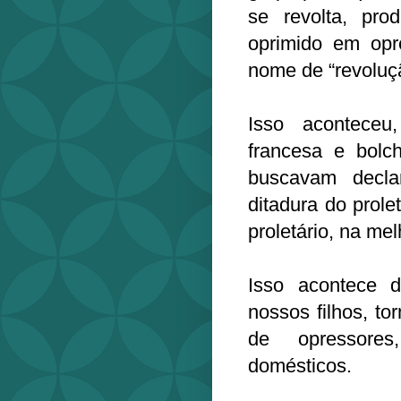
se revolta, pro
oprimido em opre
nome de “revoluç
Isso aconteceu
francesa e bolch
buscavam decla
ditadura do prole
proletário, na mel
Isso acontece 
nossos filhos, t
de opressores
domésticos.