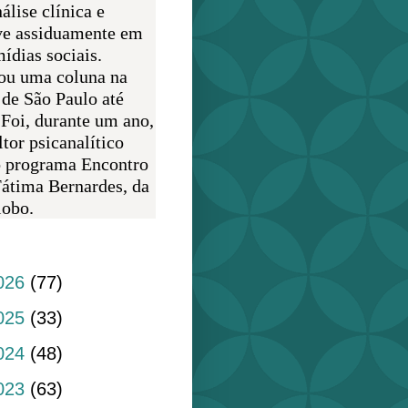
álise clínica e
ve assiduamente em
ídias sociais.
ou uma coluna na
 de São Paulo até
 Foi, durante um ano,
tor psicanalítico
o programa Encontro
átima Bernardes, da
obo.
do blog
026
(77)
025
(33)
024
(48)
023
(63)