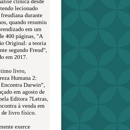
álise clínica desde
 tendo lecionado
 freudiana durante
nos, quando resumiu
prendizado em um
de 400 páginas, "A
o Original: a teoria
nte segundo Freud",
do em 2017.
timo livro,
reza Humana 2:
 Encontra Darwin”,
ançado em agosto de
pela Editora 7Letras,
encontra à venda em
de livro físico.
mente exerce