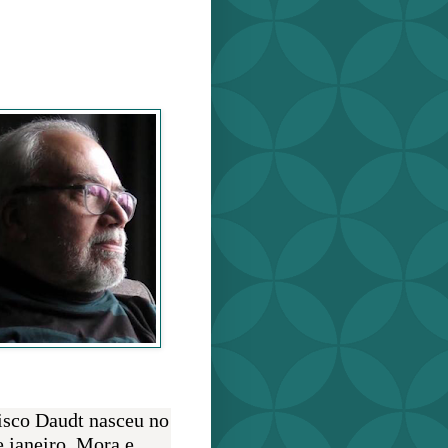
o Daudt
O AUTOR
isco Daudt nasceu no
e janeiro. Mora e