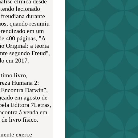
álise clínica desde
 tendo lecionado
 freudiana durante
nos, quando resumiu
prendizado em um
de 400 páginas, "A
o Original: a teoria
nte segundo Freud",
do em 2017.
timo livro,
reza Humana 2:
 Encontra Darwin”,
ançado em agosto de
pela Editora 7Letras,
encontra à venda em
de livro físico.
mente exerce