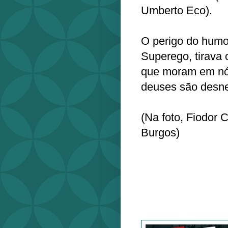
Umberto Eco).
O perigo do humor
Superego, tirava
que moram em nó
deuses são desn
(Na foto, Fiodor C
Burgos)