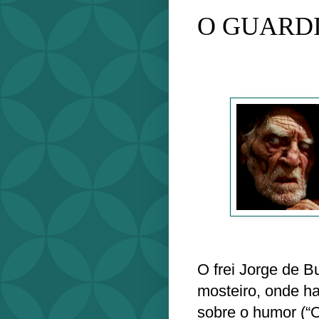
O GUARD
O frei Jorge de B
mosteiro, onde hav
sobre o humor (“O