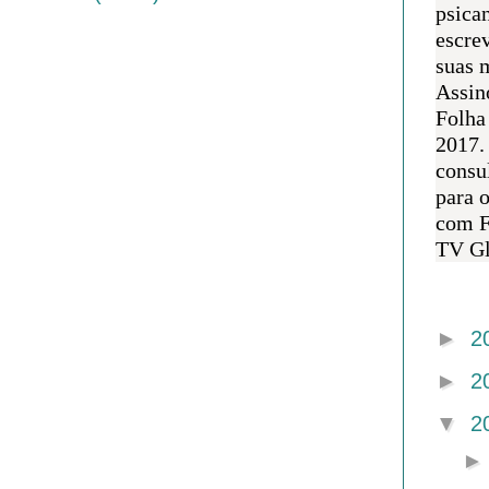
psican
escre
suas m
Assin
Folha
2017.
consul
para 
com F
TV Gl
Arquivo 
►
2
►
2
▼
2