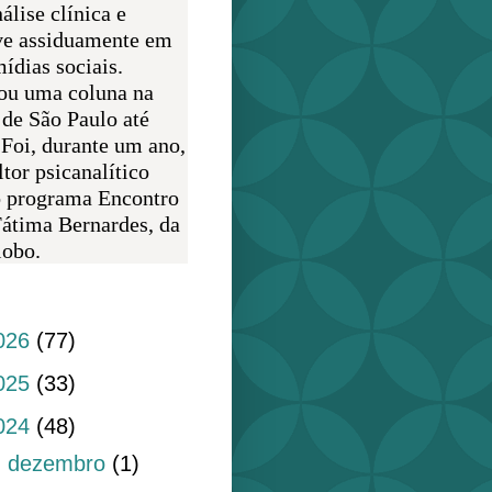
álise clínica e
ve assiduamente em
ídias sociais.
ou uma coluna na
 de São Paulo até
 Foi, durante um ano,
tor psicanalítico
o programa Encontro
átima Bernardes, da
obo.
do blog
026
(77)
025
(33)
024
(48)
►
dezembro
(1)