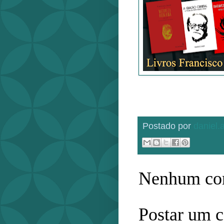
Postado por
daniel
Nenhum com
Postar um 