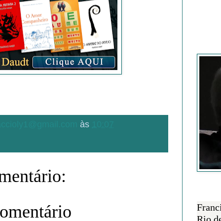
Francisc
.accioly1@gmail.com
às
10:07
entário:
SOBRE 
comentário
Franc
Rio d