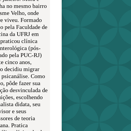
lha no mesmo bairro
sme Velho, onde
e viveu. Formado
o pela Faculdade de
ina da UFRJ em
praticou clínica
enterológica (pós-
ado pela PUC-RJ)
te cinco anos,
o decidiu migrar
a psicanálise. Como
o, pôde fazer sua
ção desvinculada de
uições, escolhendo
alista didata, seu
visor e seus
sores de teoria
ana. Pratica