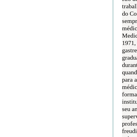
traba
do Co
sempr
médic
Medic
1971, 
gastr
gradu
duran
quand
para 
médic
forma
instit
seu an
super
profes
freudi