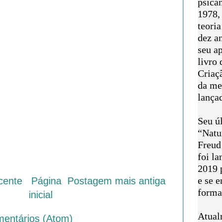
psican
1978,
teoria
dez a
seu a
livro 
Criaçã
da me
lança
Seu úl
“Natu
Freud
foi l
2019 
e se 
cente
Página
Postagem mais antiga
forma 
inicial
Atual
mentários (Atom)