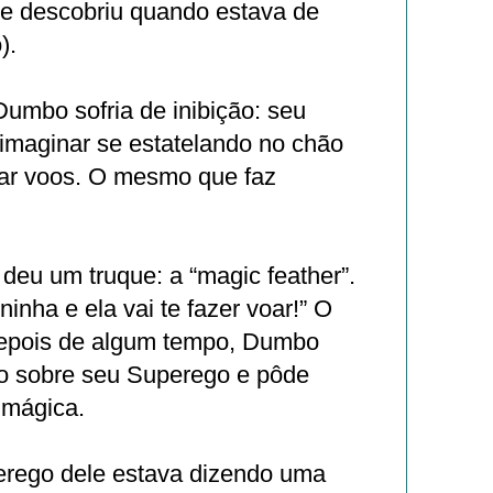
le descobriu quando estava de
).
umbo sofria de inibição: seu
 imaginar se estatelando no chão
çar voos. O mesmo que faz
 deu um truque: a “magic feather”.
inha e ela vai te fazer voar!” O
 depois de algum tempo, Dumbo
no sobre seu Superego e pôde
 mágica.
erego dele estava dizendo uma