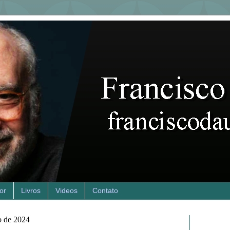
or
Livros
Videos
Contato
o de 2024