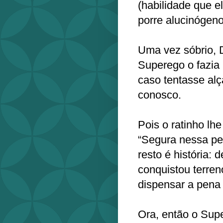
(habilidade que e
porre alucinógeno
Uma vez sóbrio, D
Superego o fazia
caso tentasse al
conosco.
Pois o ratinho lhe
“Segura nessa pen
resto é história:
conquistou terre
dispensar a pena
Ora, então o Sup