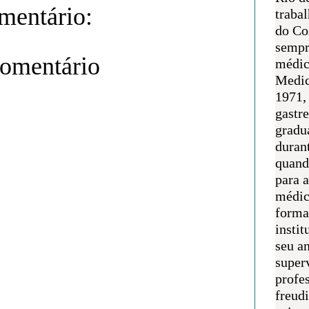
entário:
traba
do Co
sempr
comentário
médic
Medic
1971, 
gastr
gradu
duran
quand
para 
médic
forma
instit
seu an
super
profes
freudi