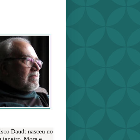
o Daudt
O AUTOR
isco Daudt nasceu no
e janeiro. Mora e