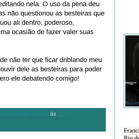
reditando nela. O uso da pena deu
as não questionou as besteiras que
nuou ali dentro, poderoso,
Francisc
ima ocasião de fazer valer suas
e não ter que ficar driblando meu
uvir dele as besteiras para poder
uero ele debatendo comigo!
.accioly1@gmail.com
às
11:20
SOBRE 
Franc
Rio d