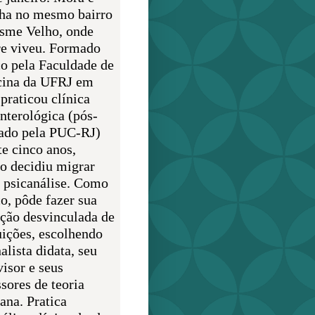
lha no mesmo bairro
sme Velho, onde
e viveu. Formado
o pela Faculdade de
ina da UFRJ em
praticou clínica
enterológica (pós-
ado pela PUC-RJ)
te cinco anos,
o decidiu migrar
a psicanálise. Como
o, pôde fazer sua
ção desvinculada de
uições, escolhendo
alista didata, seu
visor e seus
sores de teoria
ana. Pratica