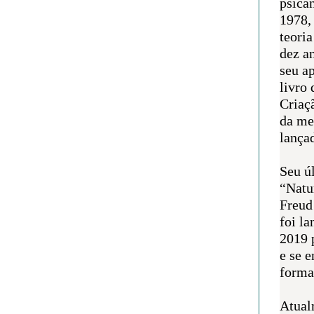
psican
1978,
teoria
dez a
seu a
livro 
Criaçã
da me
lança
Seu úl
“Natu
Freud
foi l
2019 
e se 
forma 
Atual