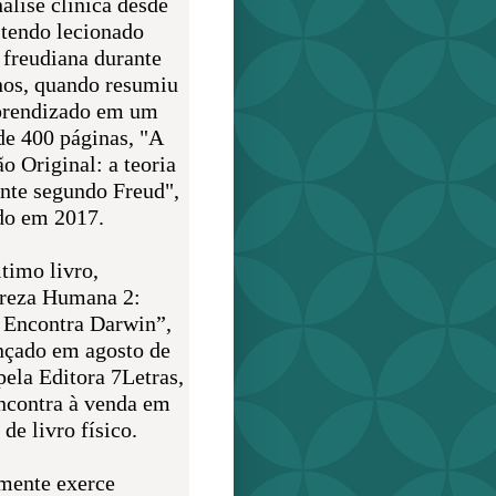
álise clínica desde
 tendo lecionado
 freudiana durante
nos, quando resumiu
prendizado em um
de 400 páginas, "A
o Original: a teoria
nte segundo Freud",
do em 2017.
timo livro,
reza Humana 2:
 Encontra Darwin”,
ançado em agosto de
pela Editora 7Letras,
encontra à venda em
de livro físico.
mente exerce