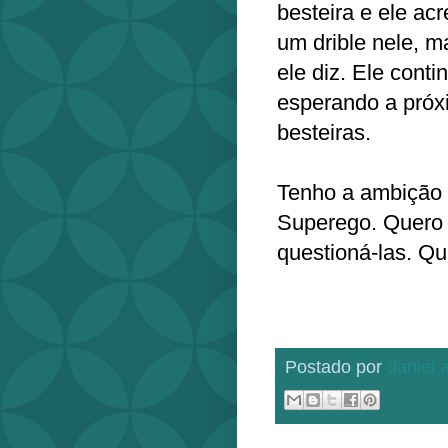
besteira e ele ac
um drible nele, m
ele diz. Ele conti
esperando a próx
besteiras.
Tenho a ambição d
Superego. Quero o
questioná-las. Q
Postado por
daniel