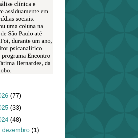
álise clínica e
ve assiduamente em
ídias sociais.
ou uma coluna na
 de São Paulo até
 Foi, durante um ano,
tor psicanalítico
o programa Encontro
átima Bernardes, da
obo.
do blog
026
(77)
025
(33)
024
(48)
►
dezembro
(1)