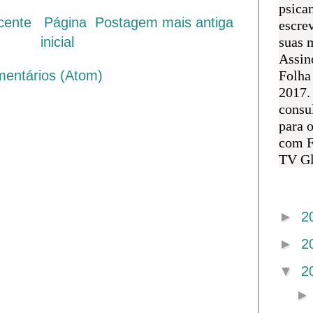
psican
cente
Página
Postagem mais antiga
escre
inicial
suas m
Assin
mentários (Atom)
Folha
2017.
consul
para 
com F
TV Gl
Arquivo 
►
2
►
2
▼
2