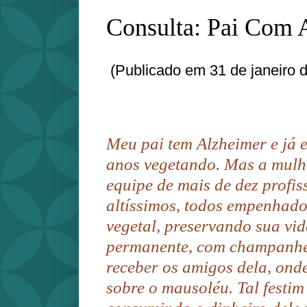
Consulta: Pai Com 
(Publicado em 31 de janeiro 
Meu pai tem Alzheimer e já e
anos vegetando. Mas a mul
equipe de mais de dez profis
altíssimos, todos empenhado
vegetal, preservando sua vid
permanente, com champanhe 
receber os amigos dela, ond
sobre o mausoléu. Tal festi