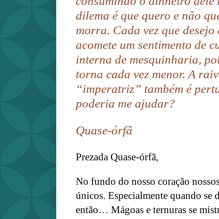
consumindo o dinheiro dele
dilema é que quero e não qu
morra. Cada vez que desejo 
acomete um sentimento de c
interna de mesquinharia, po
torna cada vez menor. A raiv
“imperatriz” também é pert
poderia me ajudar?
Quase-órfã
Prezada Quase-órfã,
No fundo do nosso coração nossos
únicos. Especialmente quando se d
então… Mágoas e ternuras se mist