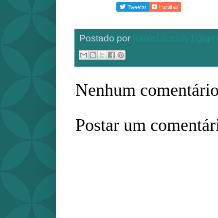
Partilhar
Postado por
daniel.accioly1@gm
Nenhum comentário
Postar um comentár