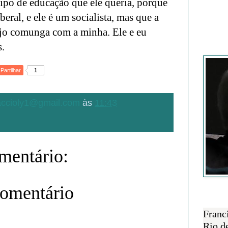
ipo de educação que ele queria, porque
eral, e ele é um socialista, mas que a
ejo comunga com a minha. Ele e eu
s.
Francisc
Partilhar
1
.accioly1@gmail.com
às
11:43
entário:
comentário
SOBRE 
Franc
Rio d