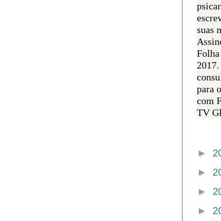
psican
escre
suas m
Assin
Folha
2017.
consul
para 
com F
TV Gl
Arquivo 
►
2
►
2
►
2
►
2