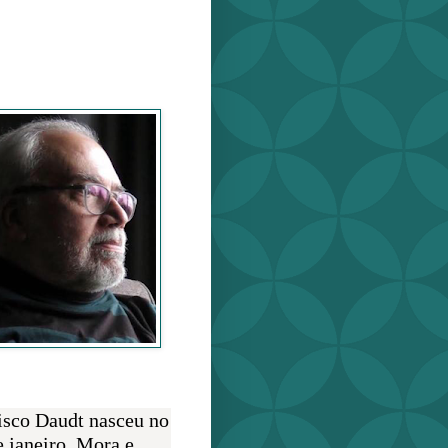
o Daudt
O AUTOR
isco Daudt nasceu no
e janeiro. Mora e