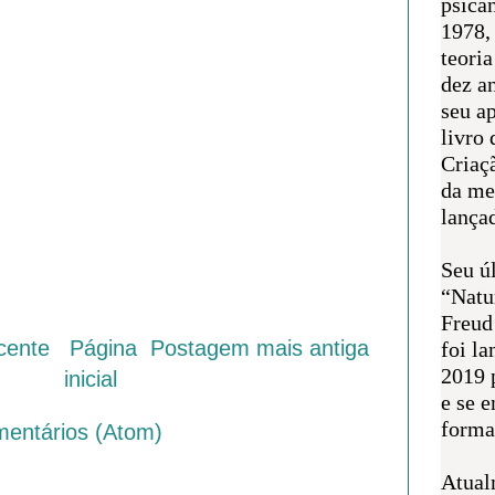
psican
1978,
teoria
dez a
seu a
livro 
Criaçã
da me
lança
Seu úl
“Natu
Freud
cente
Página
Postagem mais antiga
foi l
2019 
inicial
e se 
forma 
mentários (Atom)
Atual