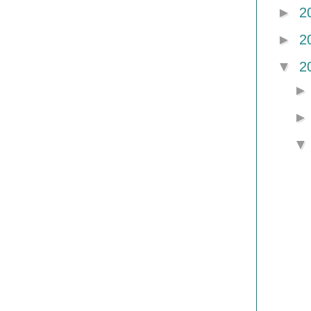
►
2
►
2
▼
2