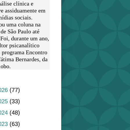
álise clínica e
ve assiduamente em
ídias sociais.
ou uma coluna na
 de São Paulo até
 Foi, durante um ano,
tor psicanalítico
o programa Encontro
átima Bernardes, da
obo.
do blog
026
(77)
025
(33)
024
(48)
023
(63)