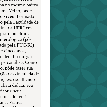
lha no mesmo bairro
sme Velho, onde
e viveu. Formado
o pela Faculdade de
ina da UFRJ em
praticou clínica
enterológica (pós-
ado pela PUC-RJ)
te cinco anos,
o decidiu migrar
a psicanálise. Como
o, pôde fazer sua
ção desvinculada de
uições, escolhendo
alista didata, seu
visor e seus
sores de teoria
ana. Pratica