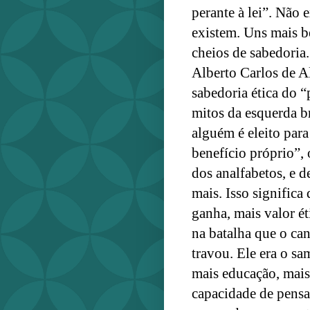
perante à lei”. Não 
existem. Uns mais be
cheios de sabedoria.
Alberto Carlos de A
sabedoria ética do 
mitos da esquerda br
alguém é eleito par
benefício próprio”,
dos analfabetos, e d
mais. Isso signific
ganha, mais valor ét
na batalha que o ca
travou. Ele era o s
mais educação, mais 
capacidade de pens