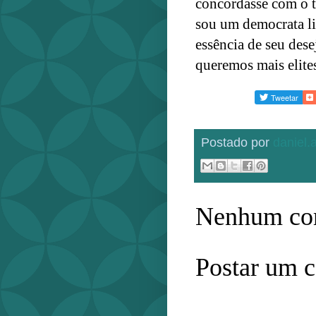
concordasse com o t
sou um democrata lib
essência de seu des
queremos mais elite
Postado por
daniel
Nenhum com
Postar um 