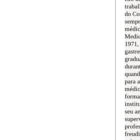
traba
do Co
sempr
médic
Medic
1971, 
gastr
gradu
duran
quand
para 
médic
forma
instit
seu an
super
profes
freudi