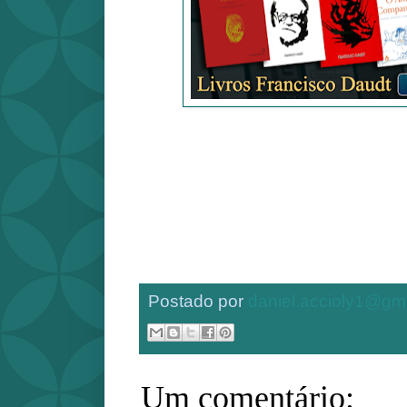
Postado por
daniel.accioly1@gm
Um comentário: