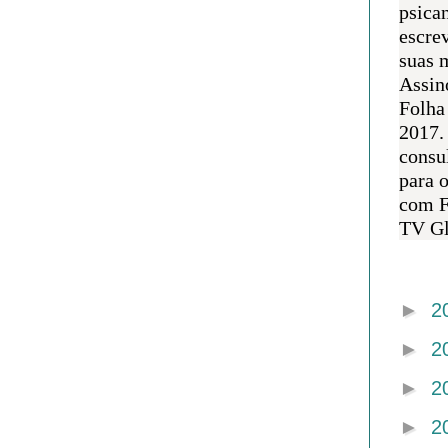
psican
escre
suas m
Assin
Folha
2017.
consul
para 
com F
TV Gl
Arquivo 
►
2
►
2
►
2
►
2