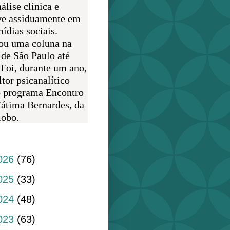
álise clínica e
ve assiduamente em
ídias sociais.
ou uma coluna na
 de São Paulo até
 Foi, durante um ano,
tor psicanalítico
o programa Encontro
átima Bernardes, da
obo.
do blog
026
(76)
025
(33)
024
(48)
023
(63)