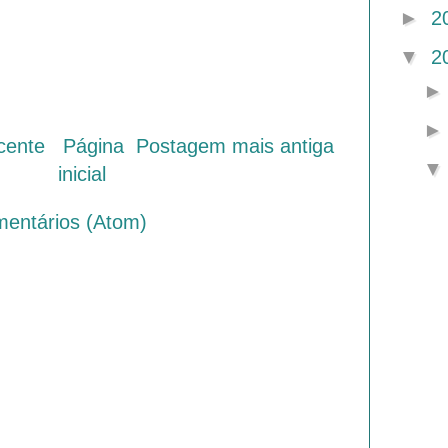
►
2
▼
2
cente
Página
Postagem mais antiga
inicial
mentários (Atom)