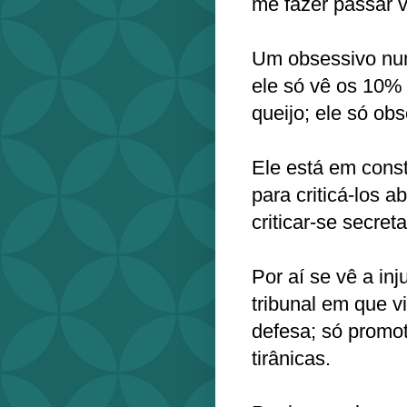
me fazer passar 
Um obsessivo nun
ele só vê os 10%
queijo; ele só obs
Ele está em cons
para criticá-los 
criticar-se secre
Por aí se vê a inj
tribunal em que v
defesa; só promoto
tirânicas.