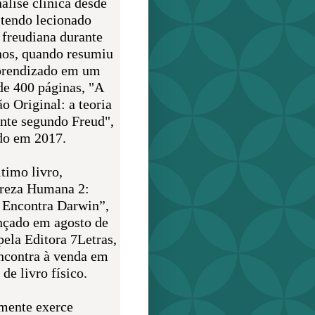
álise clínica desde
 tendo lecionado
 freudiana durante
nos, quando resumiu
prendizado em um
de 400 páginas, "A
o Original: a teoria
nte segundo Freud",
do em 2017.
timo livro,
reza Humana 2:
 Encontra Darwin”,
ançado em agosto de
pela Editora 7Letras,
encontra à venda em
de livro físico.
mente exerce