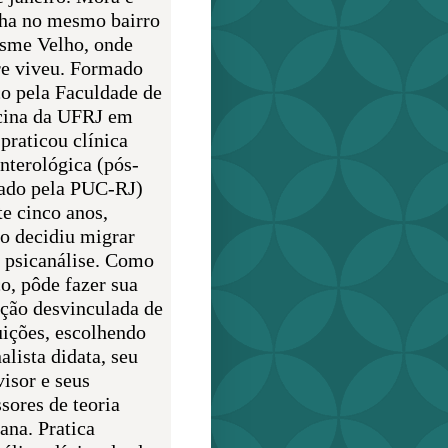
lha no mesmo bairro
sme Velho, onde
e viveu. Formado
o pela Faculdade de
ina da UFRJ em
praticou clínica
enterológica (pós-
ado pela PUC-RJ)
te cinco anos,
o decidiu migrar
a psicanálise. Como
o, pôde fazer sua
ção desvinculada de
uições, escolhendo
alista didata, seu
visor e seus
sores de teoria
ana. Pratica