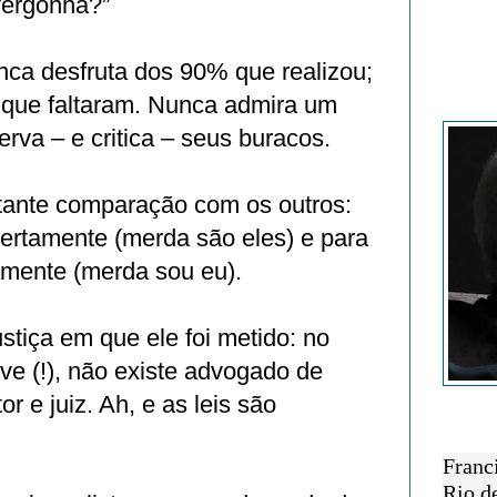
vergonha?”
ca desfruta dos 90% que realizou;
 que faltaram. Nunca admira um
Francisc
erva – e critica – seus buracos.
tante comparação com os outros:
abertamente (merda são eles) e para
tamente (merda sou eu).
ustiça em que ele foi metido: no
ive (!), não existe advogado de
r e juiz. Ah, e as leis são
SOBRE 
Franc
Rio d