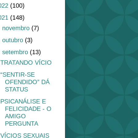
022
(100)
021
(148)
►
novembro
(7)
►
outubro
(3)
▼
setembro
(13)
TRATANDO VÍCIO
“SENTIR-SE
OFENDIDO” DÁ
STATUS
PSICANÁLISE E
FELICIDADE - O
AMIGO
PERGUNTA
VÍCIOS SEXUAIS