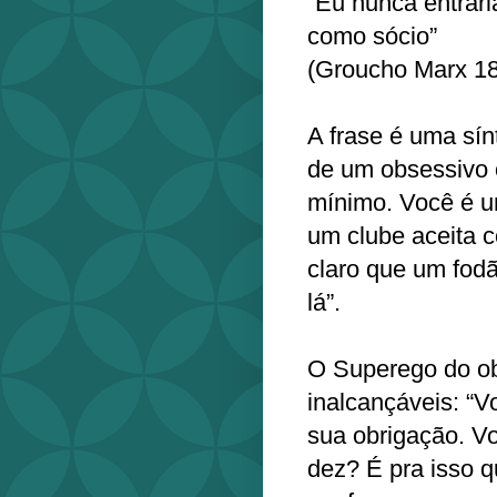
“Eu nunca entrar
como sócio”
(Groucho Marx 1
A frase é uma sí
de um obsessivo 
mínimo. Você é u
um clube aceita 
claro que um fodã
lá”.
O Superego do ob
inalcançáveis: “V
sua obrigação. Vo
dez? É pra isso 