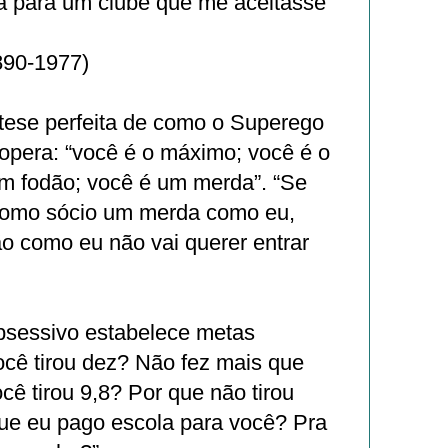
ia para um clube que me aceitasse
890-1977)
ntese perfeita de como o Superego
opera: “você é o máximo; você é o
m fodão; você é um merda”. “Se
como sócio um merda como eu,
o como eu não vai querer entrar
sessivo estabelece metas
ocê tirou dez? Não fez mais que
cê tirou 9,8? Por que não tirou
que eu pago escola para você? Pra