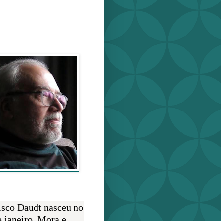
o Daudt
O AUTOR
isco Daudt nasceu no
e janeiro. Mora e