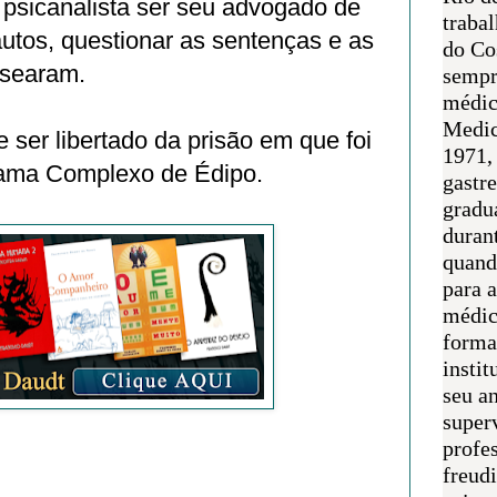
 psicanalista ser seu advogado de
traba
autos, questionar as sentenças e as
do Co
asearam.
sempr
médic
Medic
 ser libertado da prisão em que foi
1971, 
hama Complexo de Édipo.
gastr
gradu
duran
quand
para 
médic
forma
instit
seu an
super
profes
freudi