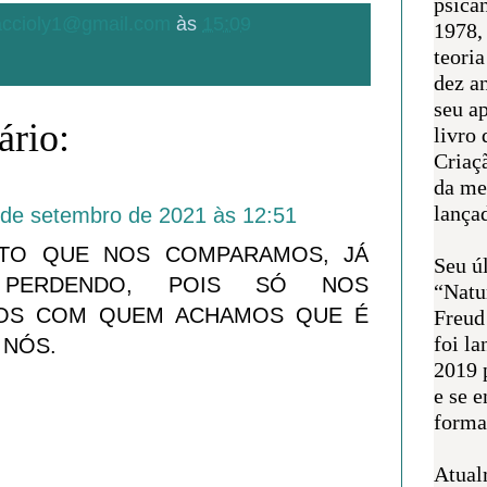
psican
.accioly1@gmail.com
às
15:09
1978,
teoria
dez a
seu a
rio:
livro 
Criaçã
da me
lança
 de setembro de 2021 às 12:51
TO QUE NOS COMPARAMOS, JÁ
Seu úl
 PERDENDO, POIS SÓ NOS
“Natu
OS COM QUEM ACHAMOS QUE É
Freud
foi l
 NÓS.
2019 
e se 
forma 
Atual