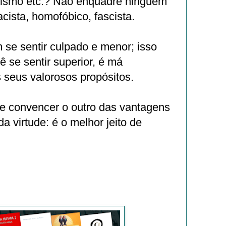
cismo etc.? Não enquadre ninguém
cista, homofóbico, fascista.
se sentir culpado e menor; isso
ê se sentir superior, é má
s seus valorosos propósitos.
de convencer o outro das vantagens
da virtude: é o melhor jeito de