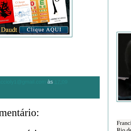
Francisc
.accioly1@gmail.com
às
17:09
entário:
SOBRE 
Franc
Rio d