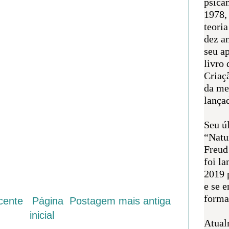
psican
1978,
teoria
dez a
seu a
livro 
Criaçã
da me
lança
Seu úl
“Natu
Freud
foi l
2019 
e se 
forma 
cente
Página
Postagem mais antiga
inicial
Atual