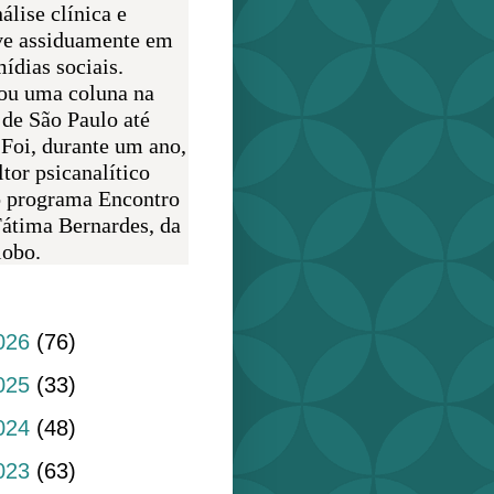
álise clínica e
ve assiduamente em
ídias sociais.
ou uma coluna na
 de São Paulo até
 Foi, durante um ano,
tor psicanalítico
o programa Encontro
átima Bernardes, da
obo.
do blog
026
(76)
025
(33)
024
(48)
023
(63)