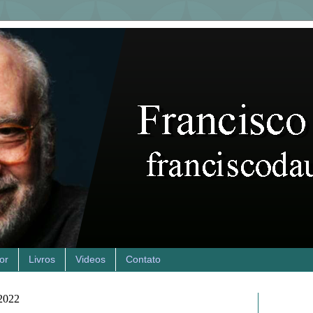
or
Livros
Videos
Contato
 2022