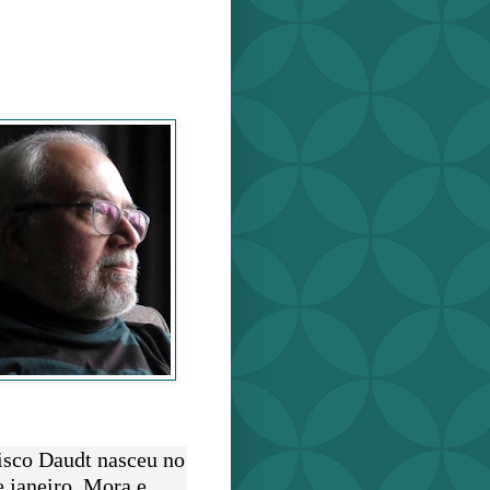
o Daudt
O AUTOR
isco Daudt nasceu no
e janeiro. Mora e