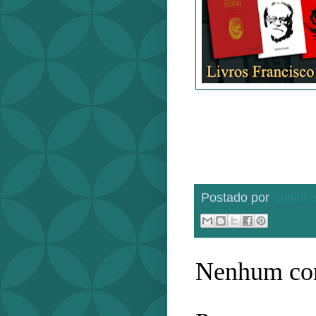
Postado por
daniel
Nenhum com