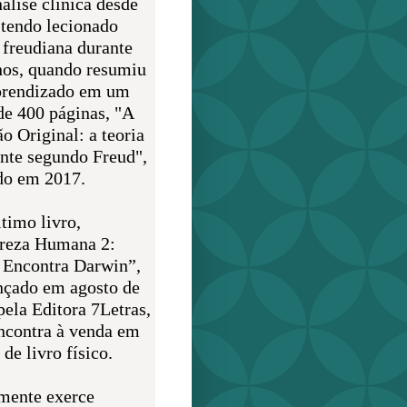
álise clínica desde
 tendo lecionado
 freudiana durante
nos, quando resumiu
prendizado em um
de 400 páginas, "A
o Original: a teoria
nte segundo Freud",
do em 2017.
timo livro,
reza Humana 2:
 Encontra Darwin”,
ançado em agosto de
pela Editora 7Letras,
encontra à venda em
de livro físico.
mente exerce