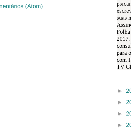
psican
mentários (Atom)
escre
suas m
Assin
Folha
2017.
consul
para 
com F
TV Gl
Arquivo 
►
2
►
2
►
2
►
2