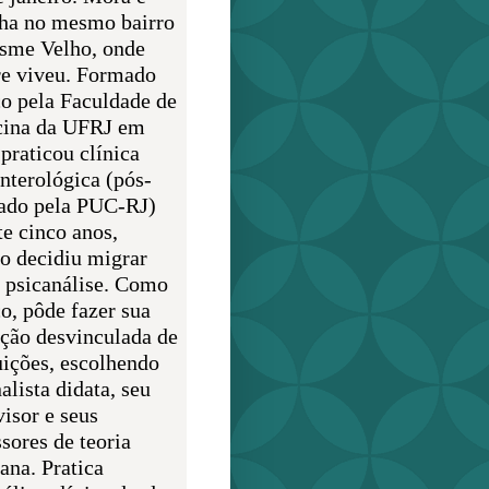
lha no mesmo bairro
sme Velho, onde
e viveu. Formado
o pela Faculdade de
ina da UFRJ em
praticou clínica
enterológica (pós-
ado pela PUC-RJ)
te cinco anos,
o decidiu migrar
a psicanálise. Como
o, pôde fazer sua
ção desvinculada de
uições, escolhendo
alista didata, seu
visor e seus
sores de teoria
ana. Pratica