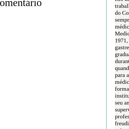
comentário
traba
do Co
sempr
médic
Medic
1971, 
gastr
gradu
duran
quand
para 
médic
forma
instit
seu an
super
profes
freudi