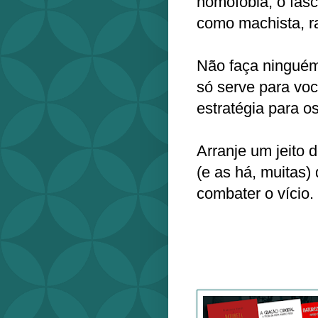
homofobia, o fas
como machista, ra
Não faça ninguém 
só serve para voc
estratégia para o
Arranje um jeito 
(e as há, muitas) 
combater o vício.