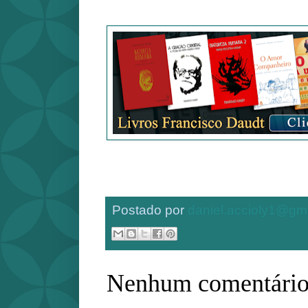
Postado por
daniel.accioly1@gm
Nenhum comentário