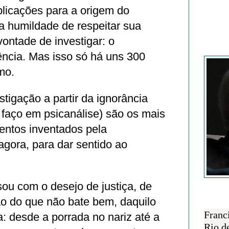
licações para a origem do
r a humildade de respeitar sua
vontade de investigar: o
Francisc
ência. Mas isso só há uns 300
mo.
stigação a partir da ignorância
 faço em psicanálise) são os mais
mentos inventados pela
gora, para dar sentido ao
u com o desejo de justiça, de
ão do que não bate bem, daquilo
SOBRE 
Franc
: desde a porrada no nariz até a
Rio d