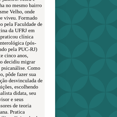
lha no mesmo bairro
sme Velho, onde
e viveu. Formado
o pela Faculdade de
ina da UFRJ em
praticou clínica
enterológica (pós-
ado pela PUC-RJ)
te cinco anos,
o decidiu migrar
a psicanálise. Como
o, pôde fazer sua
ção desvinculada de
uições, escolhendo
alista didata, seu
visor e seus
sores de teoria
ana. Pratica