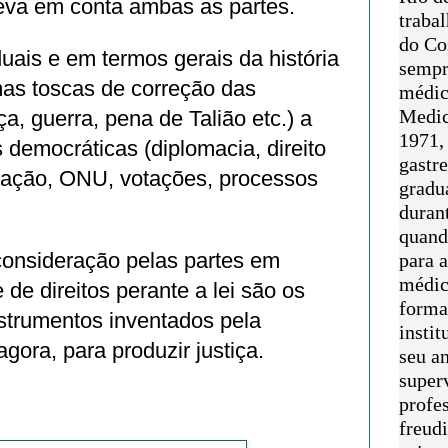
eva em conta ambas as partes.
traba
do Co
uais e em termos gerais da história
sempr
as toscas de correção das
médic
Medic
ça, guerra, pena de Talião etc.) a
1971, 
s democráticas (diplomacia, direito
gastr
iação, ONU, votações, processos
gradu
duran
quand
consideração pelas partes em
para 
médic
e de direitos perante a lei são os
forma
nstrumentos inventados pela
instit
gora, para produzir justiça.
seu an
super
profes
freudi