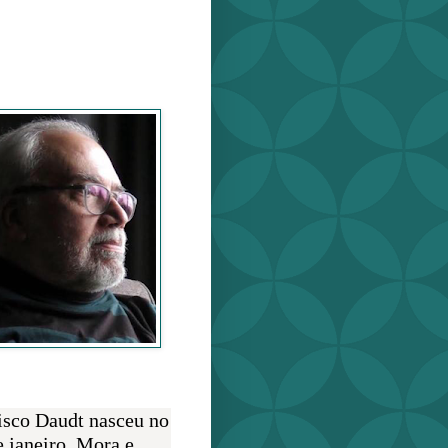
o Daudt
O AUTOR
isco Daudt nasceu no
e janeiro. Mora e