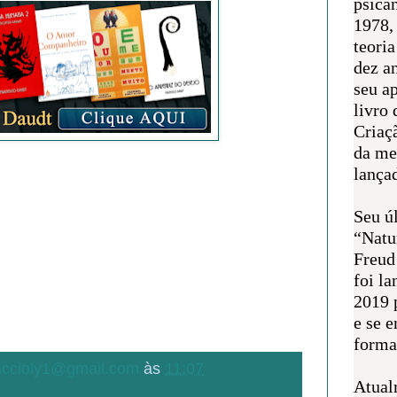
psican
1978,
teoria
dez a
seu a
livro 
Criaçã
da me
lança
Seu úl
“Natu
Freud
foi l
2019 
e se 
forma 
.accioly1@gmail.com
às
11:07
Atual