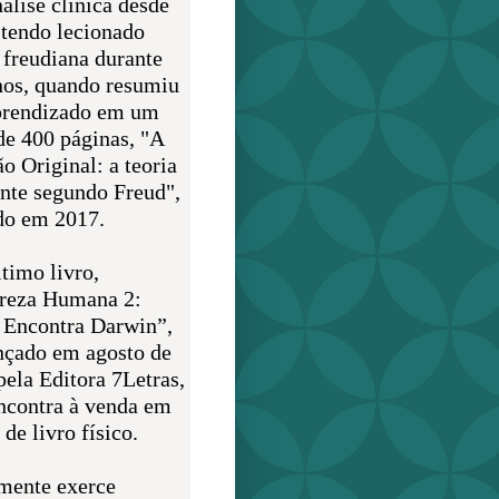
álise clínica desde
 tendo lecionado
 freudiana durante
nos, quando resumiu
prendizado em um
de 400 páginas, "A
o Original: a teoria
nte segundo Freud",
do em 2017.
timo livro,
reza Humana 2:
 Encontra Darwin”,
ançado em agosto de
pela Editora 7Letras,
encontra à venda em
de livro físico.
mente exerce