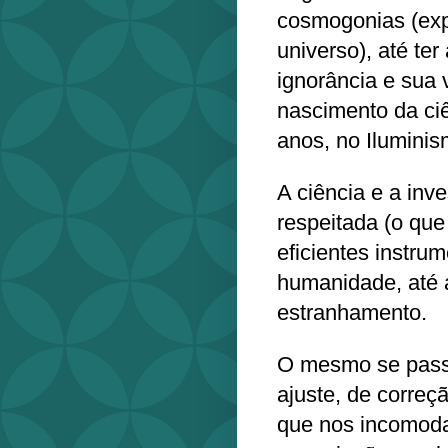
cosmogonias (exp
universo), até te
ignorância e sua 
nascimento da ci
anos, no Iluminis
A ciência e a inve
respeitada (o que
eficientes instru
humanidade, até a
estranhamento.
O mesmo se passo
ajuste, de correç
que nos incomoda