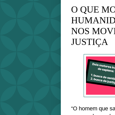
O QUE MO
HUMANID
NOS MOVE
JUSTIÇA
“O homem que sa