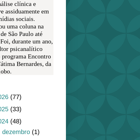
álise clínica e
ve assiduamente em
ídias sociais.
ou uma coluna na
 de São Paulo até
 Foi, durante um ano,
tor psicanalítico
o programa Encontro
átima Bernardes, da
obo.
do blog
026
(77)
025
(33)
024
(48)
►
dezembro
(1)