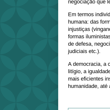
negociação que l
Em termos individ
humana: das form
injustiças (vingan
formas iluminista
de defesa, negoc
judiciais etc.).
A democracia, a 
litígio, a igualdad
mais eficientes i
humanidade, até a