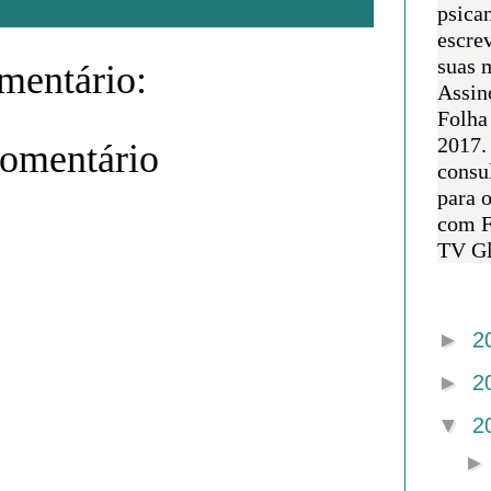
psican
escre
suas m
entário:
Assin
Folha
2017.
comentário
consul
para 
com F
TV Gl
Arquivo 
►
2
►
2
▼
2