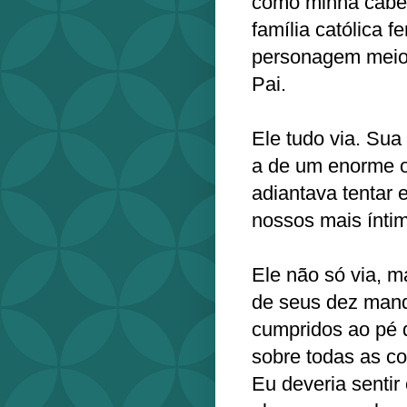
como minha cabeç
família católica 
personagem meio 
Pai.
Ele tudo via. Su
a de um enorme o
adiantava tentar
nossos mais ínt
Ele não só via, m
de seus dez man
cumpridos ao pé 
sobre todas as c
Eu deveria sentir