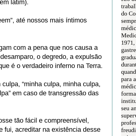
em latim).
traba
do Co
eem”, até nossos mais íntimos
sempr
médic
Medic
1971, 
lgam com a pena que nos causa a
gastr
o desamparo, o degredo, a expulsão
gradu
duran
que é o verdadeiro inferno na Terra.
quand
para 
culpa, “minha culpa, minha culpa,
médic
pa” em caso de transgressão das
forma
instit
seu an
super
sse tão fácil e compreensível,
profes
 fui, acreditar na existência desse
freudi