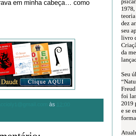
psican
orava em minha cabeça… como
1978,
teoria
dez a
seu a
livro 
Criaçã
da me
lança
Seu úl
“Natu
Freud
foi l
2019 
.accioly1@gmail.com
às
12:00
e se 
forma 
Atual