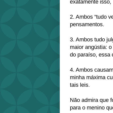
exatamente isso, 
2. Ambos “tudo v
pensamentos.
3. Ambos tudo ju
maior angústia: 
do paraíso, essa 
4. Ambos causam 
minha máxima cul
tais leis.
Não admira que fo
para o menino que