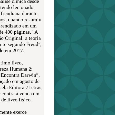
álise clínica desde
 tendo lecionado
 freudiana durante
nos, quando resumiu
prendizado em um
de 400 páginas, "A
o Original: a teoria
nte segundo Freud",
do em 2017.
timo livro,
reza Humana 2:
 Encontra Darwin”,
ançado em agosto de
pela Editora 7Letras,
encontra à venda em
de livro físico.
mente exerce