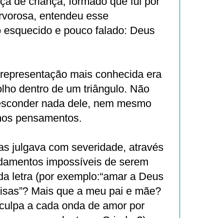
a de criança, formado que fui por
fervorosa, entendeu esse
esquecido e pouco falado: Deus
a representação mais conhecida era
lho dentro de um triângulo. Não
 esconder nada dele, nem mesmo
imos pensamentos.
as julgava com severidade, através
damentos impossíveis de serem
da letra (por exemplo:“amar a Deus
oisas”? Mais que a meu pai e mãe?
 culpa a cada onda de amor por