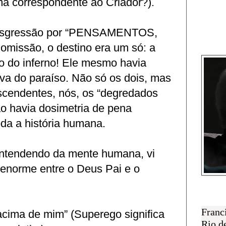
a correspondente ao Criador?).
ansgressão por “PENSAMENTOS,
 omissão, o destino era um só: a
Francisc
o do inferno! Ele mesmo havia
va do paraíso. Não só os dois, mas
scendentes, nós, os “degredados
ão havia dosimetria de pena
da a história humana.
entendendo da mente humana, vi
norme entre o Deus Pai e o
SOBRE 
Franc
acima de mim” (Superego significa
Rio d