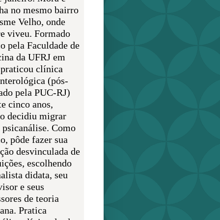
lha no mesmo bairro
sme Velho, onde
e viveu. Formado
o pela Faculdade de
ina da UFRJ em
praticou clínica
enterológica (pós-
ado pela PUC-RJ)
te cinco anos,
o decidiu migrar
a psicanálise. Como
o, pôde fazer sua
ção desvinculada de
uições, escolhendo
alista didata, seu
visor e seus
sores de teoria
ana. Pratica