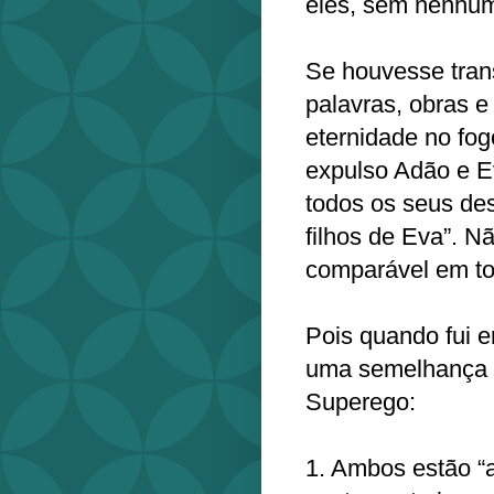
eles, sem nenhum
Se houvesse tr
palavras, obras e
eternidade no fog
expulso Adão e E
todos os seus de
filhos de Eva”. N
comparável em to
Pois quando fui 
uma semelhança e
Superego:
1. Ambos estão “