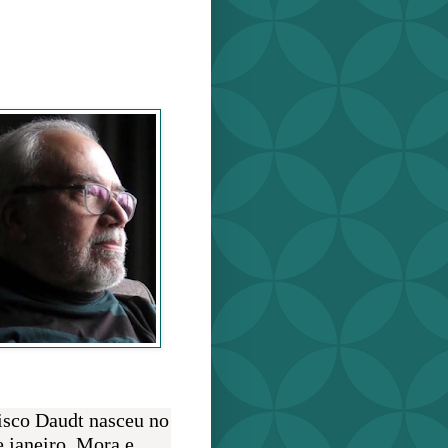
o Daudt
O AUTOR
isco Daudt nasceu no
e janeiro. Mora e