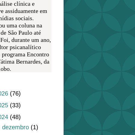
álise clínica e
ve assiduamente em
ídias sociais.
ou uma coluna na
 de São Paulo até
 Foi, durante um ano,
tor psicanalítico
o programa Encontro
átima Bernardes, da
obo.
do blog
026
(76)
025
(33)
024
(48)
►
dezembro
(1)