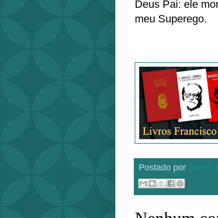
Deus Pai: ele m
meu Superego.
Postado por
daniel