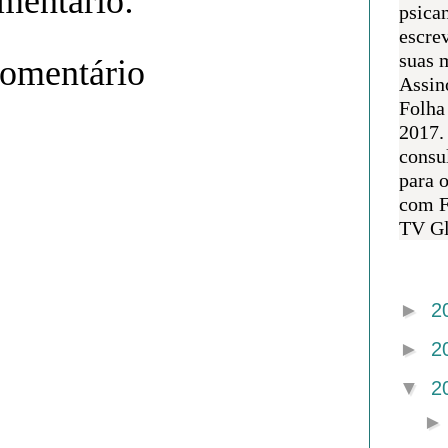
entário:
psican
escre
suas m
comentário
Assin
Folha
2017.
consul
para 
com F
TV Gl
Arquivo 
►
2
►
2
▼
2