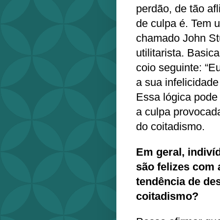
perdão, de tão af
de culpa é. Tem u
chamado John Stua
utilitarista. Basi
coio seguinte: “E
a sua infelicidade
Essa lógica pode 
a culpa provocad
do coitadismo.
Em geral, indiv
são felizes com 
tendência de de
coitadismo?