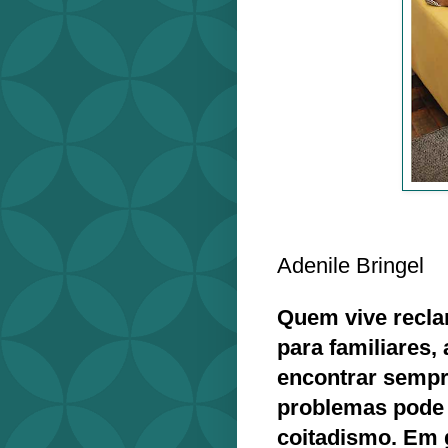
Adenile Bringel
Quem vive reclam
para familiares,
encontrar sempr
problemas pode 
coitadismo. Em 