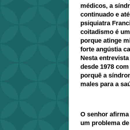
médicos, a sínd
continuado e at
psiquiatra Franc
coitadismo é um
porque atinge m
forte angústia c
Nesta entrevista
desde 1978 com 
porquê a síndrom
males para a sa
O senhor afirma
um problema de 