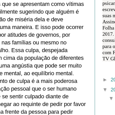
psican
s que se apresentam como vítimas
escre
tilmente sugerindo que alguém é
suas m
ão de miséria dela e deve
Assin
guma maneira. E isso pode ocorrer
Folha
2017.
or atitudes de governos, por
consul
, nas famílias ou mesmo no
para 
alho. Essa culpa, despejada
com F
 cima da população de diferentes
TV Gl
 uma angústia que pode ser muito
Arquivo 
e mental, ao equilíbrio mental.
►
2
nto de culpa é a mais poderosa
ção pessoal que o ser humano
▼
2
 se sentir culpado diante de
gar ao requinte de pedir por favor
na frente da pessoa para pedir