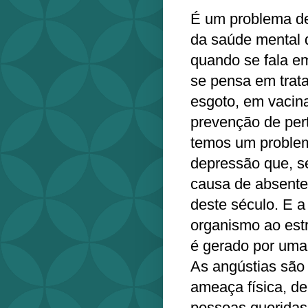
É um problema de
da saúde mental 
quando se fala e
se pensa em trat
esgoto, em vacina
prevenção de per
temos um problem
depressão que, s
causa de absente
deste século. E 
organismo ao est
é gerado por uma
As angústias são
ameaça física, d
pessoas queridas