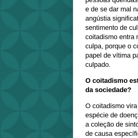
e de se dar mal n
angústia significa
sentimento de cu
coitadismo entra 
culpa, porque o 
papel de vítima p
culpado.
O coitadismo es
da sociedade?
O coitadismo vir
espécie de doença
a coleção de sin
de causa específ