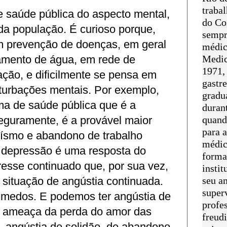
traba
 saúde pública do aspecto mental,
do Co
da população. É curioso porque,
sempr
m prevenção de doenças, em geral
médic
amento de água, em rede de
Medic
1971, 
ção, e dificilmente se pensa em
gastr
turbações mentais. Por exemplo,
gradu
a de saúde pública que é a
duran
eguramente, é a provável maior
quand
para 
ísmo e abandono de trabalho
médic
a depressão é uma resposta do
forma
resse continuado que, por sua vez,
instit
 situação de angústia continuada.
seu an
super
 medos. E podemos ter angústia de
profes
e ameaça da perda do amor das
freudi
, angústia de solidão, de abandono