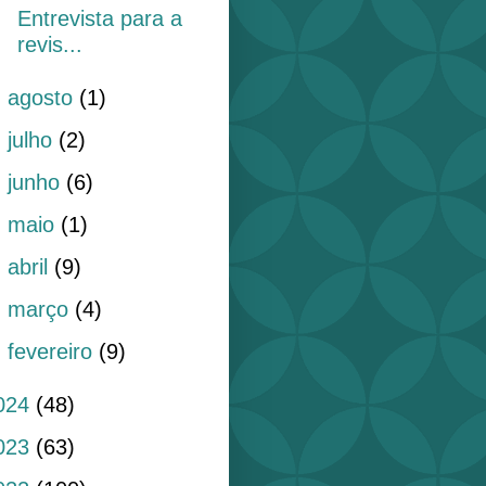
Entrevista para a
revis...
►
agosto
(1)
►
julho
(2)
►
junho
(6)
►
maio
(1)
►
abril
(9)
►
março
(4)
►
fevereiro
(9)
024
(48)
023
(63)