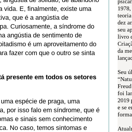
psican
a vida. E, finalmente, existe uma
1978,
teoria
tiva, que é a angústia de
dez a
lpa. Curiosamente, a síndrome do
seu a
na angústia de sentimento de
livro 
coitadismo é um aproveitamento do
Criaçã
da me
ara fazer com que o outro se sinta
lança
Seu úl
tá presente em todos os setores
“Natu
Freud
foi l
2019 
a uma espécie de praga, uma
e se 
, por isso falo em síndrome, que é
forma 
tomas e sinais sem conhecimento
ica. No caso, temos sintomas e
Atual