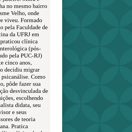
lha no mesmo bairro
sme Velho, onde
e viveu. Formado
o pela Faculdade de
ina da UFRJ em
praticou clínica
enterológica (pós-
ado pela PUC-RJ)
te cinco anos,
o decidiu migrar
a psicanálise. Como
o, pôde fazer sua
ção desvinculada de
uições, escolhendo
alista didata, seu
visor e seus
sores de teoria
ana. Pratica