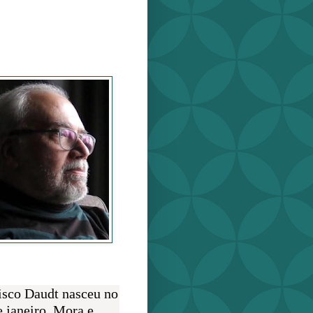
o Daudt
O AUTOR
isco Daudt nasceu no
e janeiro. Mora e