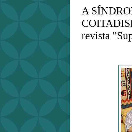
A SÍNDR
COITADISMO
revista "Su