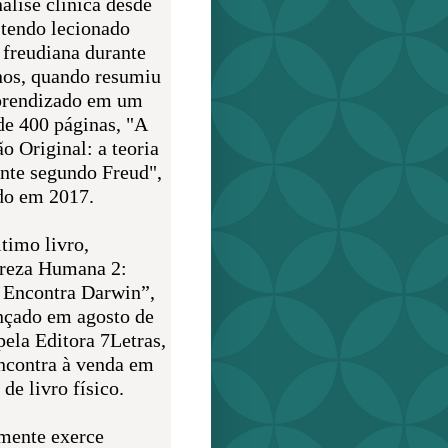
álise clínica desde
 tendo lecionado
 freudiana durante
nos, quando resumiu
prendizado em um
de 400 páginas, "A
o Original: a teoria
nte segundo Freud",
do em 2017.
timo livro,
reza Humana 2:
 Encontra Darwin”,
ançado em agosto de
pela Editora 7Letras,
encontra à venda em
de livro físico.
mente exerce