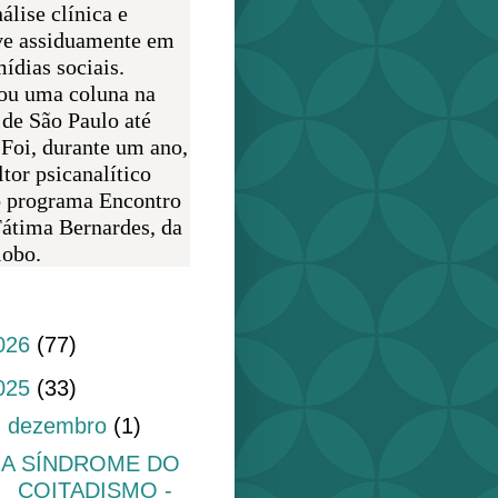
álise clínica e
ve assiduamente em
ídias sociais.
ou uma coluna na
 de São Paulo até
 Foi, durante um ano,
tor psicanalítico
o programa Encontro
átima Bernardes, da
obo.
do blog
026
(77)
025
(33)
▼
dezembro
(1)
A SÍNDROME DO
COITADISMO -