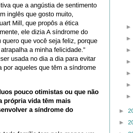
litiva que a angústia de sentimento
m inglês que gosto muito,
rt Mill, que propôs a ética
camente, ele dizia A síndrome do
u quero que você seja feliz, porque
 atrapalha a minha felicidade.”
ser usada no dia a dia para evitar
a por aqueles que têm a síndrome
íduos pouco otimistas ou que não
a própria vida têm mais
senvolver a síndrome do
►
2
►
2