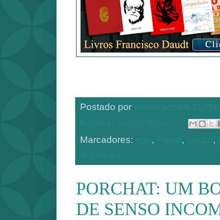
Postado por
daniel.accioly1@gm
Nenhum comentário:
Marcadores:
ego
,
Freud
,
Lacan
,
superego
PORCHAT: UM B
DE SENSO INCO