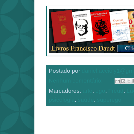
Postado por
daniel.accioly1@gm
Nenhum comentário:
Marcadores:
arte
,
ego
,
Freud
,
La
psicologia
,
saúde
,
superego