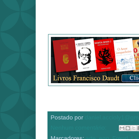
Postado por
daniel.accioly1@gm
Nenhum comentário:
Marcadores:
arte
,
ego
,
Freud
,
La