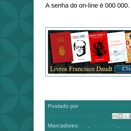
A senha do on-line é 000 000.
Postado por
daniel.accioly1@gm
Nenhum comentário:
Marcadores:
AA
,
alcoolismo
,
ego