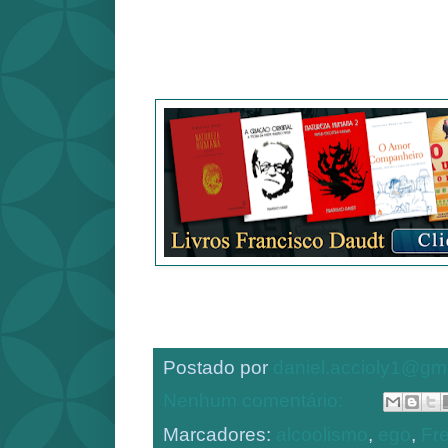
Postado por
daniel.accioly1@gm
Nenhum comentário:
Marcadores:
alcoolismo
,
ego
,
Fr