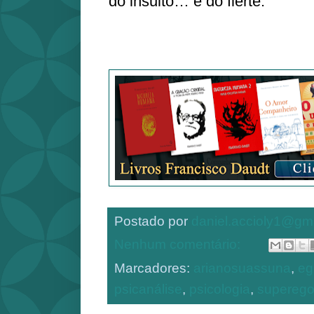
do insulto… e do flerte.
Postado por
daniel.accioly1@gm
Nenhum comentário:
Marcadores:
arianosuassuna
,
eg
psicanálise
,
psicologia
,
supereg