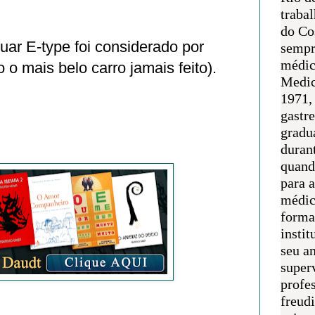
traba
do Co
ar E-type foi considerado por
sempr
médic
 o mais belo carro jamais feito).
Medic
1971, 
gastr
gradu
duran
quand
para 
médic
forma
instit
seu an
super
profes
freudi