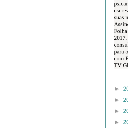
psican
escre
suas m
Assin
Folha
2017.
consul
para 
com F
TV Gl
Arquivo 
►
2
►
2
►
2
►
2