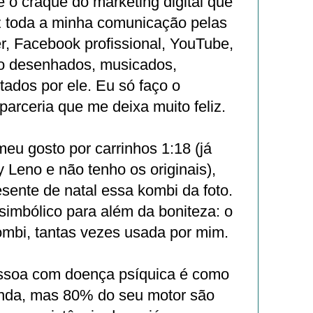
é o craque do marketing digital que
z toda a minha comunicação pelas
ter, Facebook profissional, YouTube,
ão desenhados, musicados,
ados por ele. Eu só faço o
arceria que me deixa muito feliz.
eu gosto por carrinhos 1:18 (já
 Leno e não tenho os originais),
sente de natal essa kombi da foto.
simbólico para além da boniteza: o
ombi, tantas vezes usada por mim.
ssoa com doença psíquica é como
nda, mas 80% do seu motor são