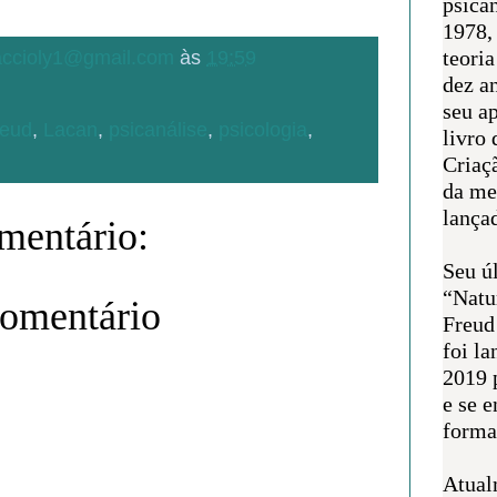
psican
1978,
teoria
.accioly1@gmail.com
às
19:59
dez a
seu a
reud
,
Lacan
,
psicanálise
,
psicologia
,
livro 
Criaçã
da me
lança
entário:
Seu úl
“Natu
comentário
Freud
foi l
2019 
e se 
forma 
Atual