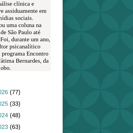
álise clínica e
ve assiduamente em
ídias sociais.
ou uma coluna na
 de São Paulo até
 Foi, durante um ano,
tor psicanalítico
o programa Encontro
átima Bernardes, da
obo.
do blog
026
(77)
025
(33)
024
(48)
023
(63)