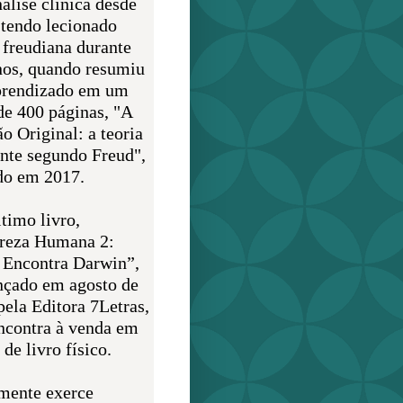
álise clínica desde
 tendo lecionado
 freudiana durante
nos, quando resumiu
prendizado em um
de 400 páginas, "A
o Original: a teoria
nte segundo Freud",
do em 2017.
timo livro,
reza Humana 2:
 Encontra Darwin”,
ançado em agosto de
pela Editora 7Letras,
encontra à venda em
de livro físico.
mente exerce