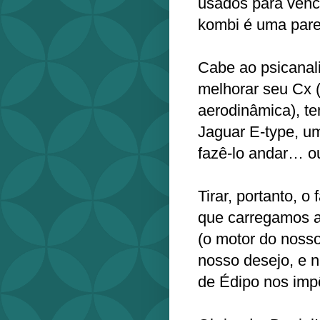
usados para vence
kombi é uma par
Cabe ao psicanali
melhorar seu Cx (
aerodinâmica), t
Jaguar E-type, um
fazê-lo andar… o
Tirar, portanto, 
que carregamos a
(o motor do nosso
nosso desejo, e 
de Édipo nos imp