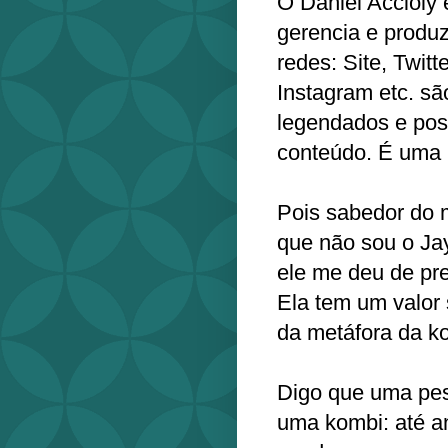
O Daniel Accioly 
gerencia e produ
redes: Site, Twit
Instagram etc. s
legendados e post
conteúdo. É uma p
Pois sabedor do m
que não sou o Jay
ele me deu de pre
Ela tem um valor 
da metáfora da k
Digo que uma pe
uma kombi: até a