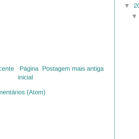
▼
2
cente
Página
Postagem mais antiga
inicial
mentários (Atom)