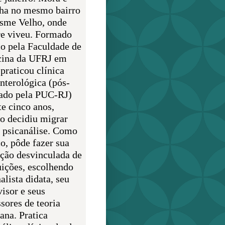
lha no mesmo bairro
sme Velho, onde
e viveu. Formado
o pela Faculdade de
ina da UFRJ em
praticou clínica
enterológica (pós-
ado pela PUC-RJ)
te cinco anos,
o decidiu migrar
a psicanálise. Como
o, pôde fazer sua
ção desvinculada de
uições, escolhendo
alista didata, seu
visor e seus
sores de teoria
ana. Pratica