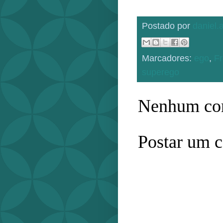
Postado por
daniel
Marcadores:
ego
,
F
superego
Nenhum com
Postar um 