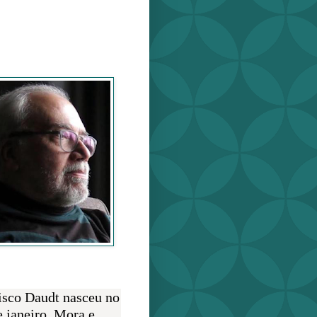
o Daudt
O AUTOR
isco Daudt nasceu no
e janeiro. Mora e