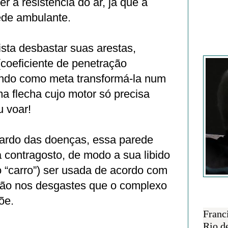
r a resistência do ar, já que a
ede ambulante.
sta desbastar suas arestas,
Francisc
coeficiente de penetração
endo como meta transformá-la num
a flecha cujo motor só precisa
u voar!
o fardo das doenças, essa parede
 contragosto, de modo a sua libido
 “carro”) ser usada de acordo com
não nos desgastes que o complexo
õe.
SOBRE 
Franc
Rio d