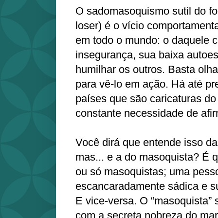
O sadomasoquismo sutil do fo
loser) é o vício comportament
em todo o mundo: o daquele 
insegurança, sua baixa autoes
humilhar os outros. Basta olhar
para vê-lo em ação. Há até p
países que são caricaturas d
constante necessidade de afi
Você dirá que entende isso da
mas... e a do masoquista? É 
ou só masoquistas; uma pess
escancaradamente sádica e su
E vice-versa. O “masoquista” 
com a secreta nobreza do mart