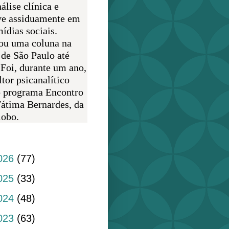
álise clínica e
ve assiduamente em
ídias sociais.
ou uma coluna na
 de São Paulo até
 Foi, durante um ano,
tor psicanalítico
o programa Encontro
átima Bernardes, da
obo.
do blog
026
(77)
025
(33)
024
(48)
023
(63)