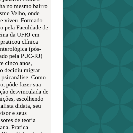
lha no mesmo bairro
sme Velho, onde
e viveu. Formado
o pela Faculdade de
ina da UFRJ em
praticou clínica
enterológica (pós-
ado pela PUC-RJ)
te cinco anos,
o decidiu migrar
a psicanálise. Como
o, pôde fazer sua
ção desvinculada de
uições, escolhendo
alista didata, seu
visor e seus
sores de teoria
ana. Pratica