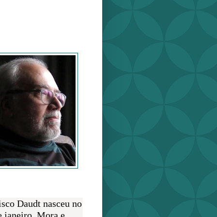
o Daudt
O AUTOR
isco Daudt nasceu no
e janeiro. Mora e