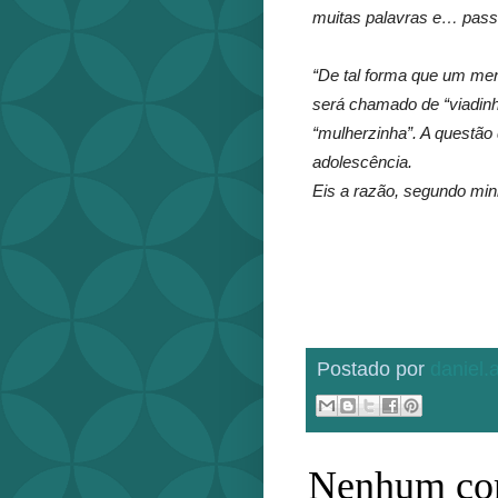
muitas palavras e… passi
“De tal forma que um men
será chamado de “viadinho
“mulherzinha”. A questão 
adolescência.
Eis a razão, segundo mi
Postado por
daniel
Nenhum com