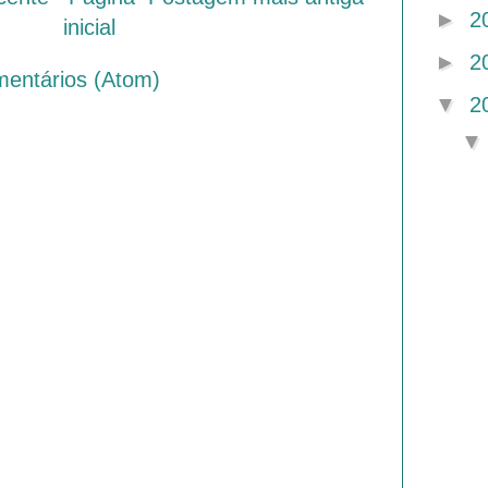
►
2
inicial
►
2
mentários (Atom)
▼
2