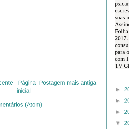
psican
escre
suas m
Assin
Folha
2017.
consul
para 
com F
TV Gl
Arquivo 
cente
Página
Postagem mais antiga
►
2
inicial
►
2
mentários (Atom)
►
2
▼
2