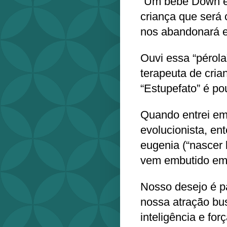
“Um bebê Down é
criança que será
nos abandonará e
Ouvi essa “pérola
terapeuta de cri
“Estupefato” é po
Quando entrei em
evolucionista, ent
eugenia (“nascer
vem embutido em
Nosso desejo é pa
nossa atração bu
inteligência e for