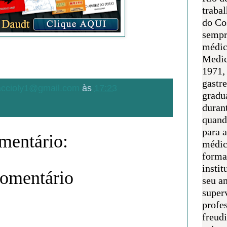
traba
do Co
sempr
médic
Medic
1971, 
gastr
.accioly1@gmail.com
às
17:23
gradu
duran
quand
para 
entário:
médic
forma
instit
comentário
seu an
super
profes
freudi