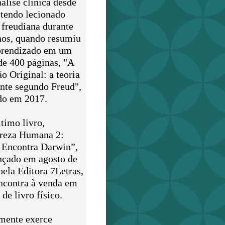
álise clínica desde
 tendo lecionado
 freudiana durante
nos, quando resumiu
prendizado em um
de 400 páginas, "A
o Original: a teoria
nte segundo Freud",
do em 2017.
timo livro,
reza Humana 2:
 Encontra Darwin”,
ançado em agosto de
pela Editora 7Letras,
encontra à venda em
de livro físico.
mente exerce