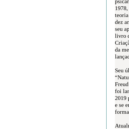
psican
1978,
teoria
dez a
seu a
livro 
Criaçã
da me
lança
Seu úl
“Natu
Freud
foi l
2019 
e se 
forma 
Atual