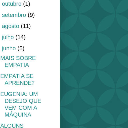
►
outubro
(1)
►
setembro
(9)
►
agosto
(11)
►
julho
(14)
▼
junho
(5)
MAIS SOBRE
EMPATIA
EMPATIA SE
APRENDE?
EUGENIA: UM
DESEJO QUE
VEM COM A
MÁQUINA
ALGUNS