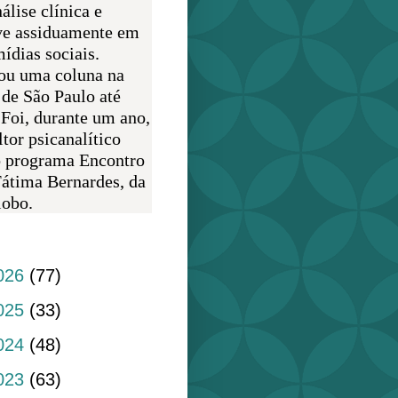
álise clínica e
ve assiduamente em
ídias sociais.
ou uma coluna na
 de São Paulo até
 Foi, durante um ano,
tor psicanalítico
o programa Encontro
átima Bernardes, da
obo.
do blog
026
(77)
025
(33)
024
(48)
023
(63)