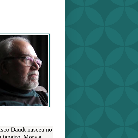
o Daudt
O AUTOR
isco Daudt nasceu no
e janeiro. Mora e