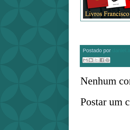
Postado por
daniel
Nenhum com
Postar um 