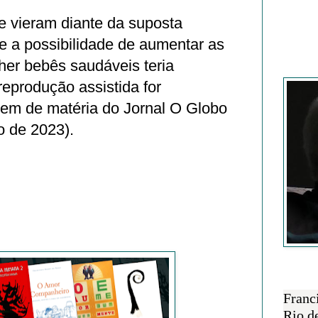
e vieram diante da suposta
e a possibilidade de aumentar as
her bebês saudáveis teria
Francisc
reprodução assistida for
gem de matéria do Jornal O Globo
o de 2023).
SOBRE 
Franc
Rio d