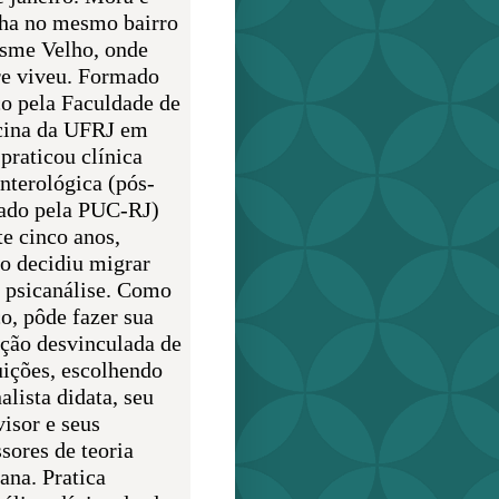
lha no mesmo bairro
sme Velho, onde
e viveu. Formado
o pela Faculdade de
ina da UFRJ em
praticou clínica
enterológica (pós-
ado pela PUC-RJ)
te cinco anos,
o decidiu migrar
a psicanálise. Como
o, pôde fazer sua
ção desvinculada de
uições, escolhendo
alista didata, seu
visor e seus
sores de teoria
ana. Pratica