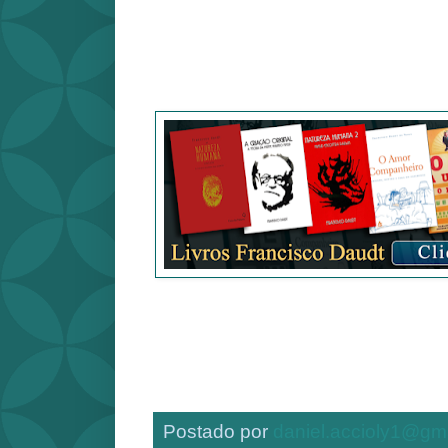
Postado por
daniel.accioly1@gm